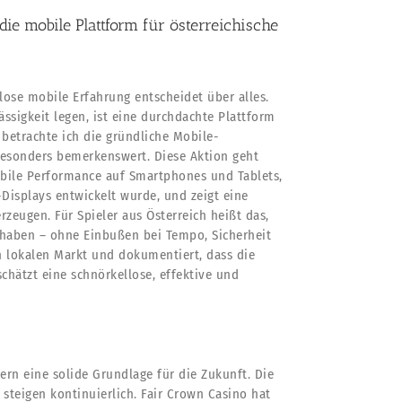
die mobile Plattform für österreichische
tlose mobile Erfahrung entscheidet über alles.
ässigkeit legen, ist eine durchdachte Plattform
betrachte ich die gründliche Mobile-
 besonders bemerkenswert. Diese Aktion geht
tabile Performance auf Smartphones und Tablets,
-Displays entwickelt wurde, und zeigt eine
rzeugen. Für Spieler aus Österreich heißt das,
u haben – ohne Einbußen bei Tempo, Sicherheit
en lokalen Markt und dokumentiert, dass die
hätzt eine schnörkellose, effektive und
ern eine solide Grundlage für die Zukunft. Die
 steigen kontinuierlich. Fair Crown Casino hat