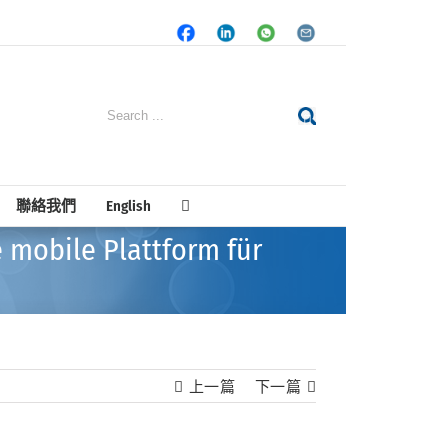
Facebook
LinkedIn
Whatsapp
Email
Search
for:
聯絡我們
English
e mobile Plattform für
上一篇
下一篇