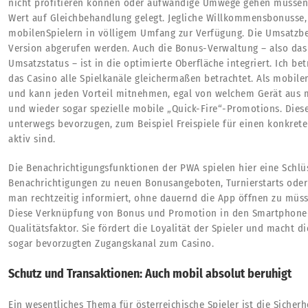
nicht profitieren können oder aufwändige Umwege gehen müssen.
Wert auf Gleichbehandlung gelegt. Jegliche Willkommensbonusse,
mobilenSpielern in völligem Umfang zur Verfügung. Die Umsatz
Version abgerufen werden. Auch die Bonus-Verwaltung – also da
Umsatzstatus – ist in die optimierte Oberfläche integriert. Ich bet
das Casino alle Spielkanäle gleichermaßen betrachtet. Als mobile
und kann jeden Vorteil mitnehmen, egal von welchem Gerät aus ma
und wieder sogar spezielle mobile „Quick-Fire“-Promotions. Diese 
unterwegs bevorzugen, zum Beispiel Freispiele für einen konkret
aktiv sind.
Die Benachrichtigungsfunktionen der PWA spielen hier eine Schlüs
Benachrichtigungen zu neuen Bonusangeboten, Turnierstarts ode
man rechtzeitig informiert, ohne dauernd die App öffnen zu müss
Diese Verknüpfung von Bonus und Promotion in den Smartphone-A
Qualitätsfaktor. Sie fördert die Loyalität der Spieler und macht d
sogar bevorzugten Zugangskanal zum Casino.
Schutz und Transaktionen: Auch mobil absolut beruhigt
Ein wesentliches Thema für österreichische Spieler ist die Sicher