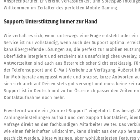
Ansprechpartner. Er vereint Verlässlichkeit und Spielspaß intellig
Willkommen im Zeitalter des perfekten Mobile Gaming.
Support: Unterstützung immer zur Hand
Wie verhält es sich, wenn unterwegs eine Frage entsteht oder ein 
Service ist nur vollständig, wenn auch der Support optimal erreic
kanalübergreifende Lösungen an, die perfekt zur mobilen Nutzung
Oberfläche integriert und erscheint als unaufdringliches Overlay
Antwortzeiten sind auch aus österreichischer Sicht erstklassig. Fü
der Telefonsupport und E-Mail-Verkehr zur Verfügung. Äußerst hilf
für Mobilgeräte angepasst wurde und präzise, kurze Antworten auf
sich sich auch auf Reisen stets gut versorgt und muss keine zei
Support ist in Deutsch und zu für Österreich passenden Zeiten err
Kontaktaufnahme noch mehr.
Erweiternd wurde ein „Kontext-Support“ eingeführt. Das besagt: 
Zahlungseinstellungen aufhält und den Support kontaktiert, ident
Anfrage direkt an den fachkundigen Mitarbeiter weiter. Das verkür
wie einen fehlerhaften Bildschirm, kann direkt aus der App hera
geschickt werden. Diese winzigen, aber wohlüberlegten Features 