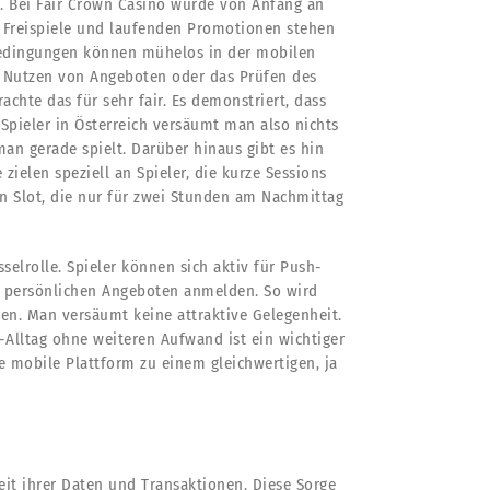
 Bei Fair Crown Casino wurde von Anfang an
 Freispiele und laufenden Promotionen stehen
bedingungen können mühelos in der mobilen
s Nutzen von Angeboten oder das Prüfen des
rachte das für sehr fair. Es demonstriert, dass
rSpieler in Österreich versäumt man also nichts
n gerade spielt. Darüber hinaus gibt es hin
zielen speziell an Spieler, die kurze Sessions
en Slot, die nur für zwei Stunden am Nachmittag
selrolle. Spieler können sich aktiv für Push-
r persönlichen Angeboten anmelden. So wird
en. Man versäumt keine attraktive Gelegenheit.
lltag ohne weiteren Aufwand ist ein wichtiger
ie mobile Plattform zu einem gleichwertigen, ja
heit ihrer Daten und Transaktionen. Diese Sorge