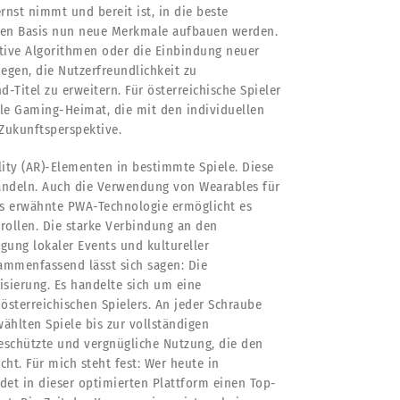
rnst nimmt und bereit ist, in die beste
bilen Basis nun neue Merkmale aufbauen werden.
tive Algorithmen oder die Einbindung neuer
iegen, die Nutzerfreundlichkeit zu
-Titel zu erweitern. Für österreichische Spieler
le Gaming-Heimat, die mit den individuellen
 Zukunftsperspektive.
lity (AR)-Elementen in bestimmte Spiele. Diese
ndeln. Auch die Verwendung von Wearables für
ts erwähnte PWA-Technologie ermöglicht es
ollen. Die starke Verbindung an den
gung lokaler Events und kultureller
ammenfassend lässt sich sagen: Die
sierung. Es handelte sich um eine
sterreichischen Spielers. An jeder Schraube
ählten Spiele bis zur vollständigen
 geschützte und vergnügliche Nutzung, die den
cht. Für mich steht fest: Wer heute in
det in dieser optimierten Plattform einen Top-