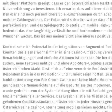
mit dieser Plattform gezeigt, dass es den österreichischen Markt e
Nutzererfahrung zu investieren. Ich erwarte, dass auf dieser sta
Denkbar sind noch persönlichere Spiel-Empfehlungen durch adap
mobiler Zahlungstrends. Der Fokus wird sicherlich weiter darauf l
perfektionieren und das Spieleportfolio stetig um mobile High-End
bedeutet das eine langfristig verlässliche und hochmoderne mobi
Wünschen wächst. Das ist aus meiner Sicht eine überaus positive
Konkret sehe ich Potenzial in der Integration von Augmented Rea
könnten das eigene Wohnzimmer in eine Casino-Umgebung verwa
Benachrichtigungen und einfache Aktionen ist denkbar. Die berei
zudem, neue Features nahtlos und ohne App-Store-Updates auszur
österreichischen Markt lässt mich auf eine vermehrte Berücksichti
Besonderheiten in das Promotion- und Turnierdesign hoffen. Zus
Mobiloptimierung von Fair Crown Casino war keine bloße Moderni
grundlegende Neuausrichtung auf die Bedürfnisse des modernen, ö
wurde gedreht – von der Systemleistung über die mit Bedacht gew
Implementierung aller Services. Das Ergebnis ist eine fließende,
gehobenen Qualitätsstandards in Österreich in jeder Hinsicht gere
Österreich seine Casino-Unterhaltung mobil genießen möchte, fin