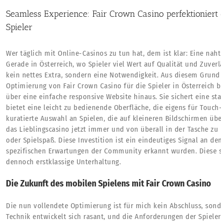
Seamless Experience: Fair Crown Casino perfektioniert 
Spieler
Wer täglich mit Online-Casinos zu tun hat, dem ist klar: Eine nah
Gerade in Österreich, wo Spieler viel Wert auf Qualität und Zuverl
kein nettes Extra, sondern eine Notwendigkeit. Aus diesem Grund 
Optimierung von Fair Crown Casino für die Spieler in Österreich
über eine einfache responsive Website hinaus. Sie sichert eine s
bietet eine leicht zu bedienende Oberfläche, die eigens für Touch
kuratierte Auswahl an Spielen, die auf kleineren Bildschirmen übe
das Lieblingscasino jetzt immer und von überall in der Tasche z
oder Spielspaß. Diese Investition ist ein eindeutiges Signal an d
spezifischen Erwartungen der Community erkannt wurden. Diese sc
dennoch erstklassige Unterhaltung.
Die Zukunft des mobilen Spielens mit Fair Crown Casino
Die nun vollendete Optimierung ist für mich kein Abschluss, sond
Technik entwickelt sich rasant, und die Anforderungen der Spieler