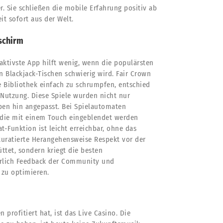
. Sie schließen die mobile Erfahrung positiv ab
it sofort aus der Welt.
schirm
raktivste App hilft wenig, wenn die populärsten
 Blackjack-Tischen schwierig wird. Fair Crown
e Bibliothek einfach zu schrumpfen, entschied
 Nutzung. Diese Spiele wurden nicht nur
ben hin angepasst. Bei Spielautomaten
, die mit einem Touch eingeblendet werden
t-Funktion ist leicht erreichbar, ohne das
kuratierte Herangehensweise Respekt vor der
ttet, sondern kriegt die besten
erlich Feedback der Community und
 zu optimieren.
profitiert hat, ist das Live Casino. Die