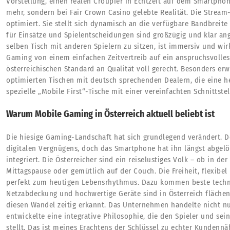
Vorstellung, einen realen Croupier in Echtzeit auf dem Smartpho
mehr, sondern bei Fair Crown Casino gelebte Realität. Die Stream
optimiert. Sie stellt sich dynamisch an die verfügbare Bandbreite
für Einsätze und Spielentscheidungen sind großzügig und klar an
selben Tisch mit anderen Spielern zu sitzen, ist immersiv und wir
Gaming von einem einfachen Zeitvertreib auf ein anspruchsvolle
österreichischen Standard an Qualität voll gerecht. Besonders e
optimierten Tischen mit deutsch sprechenden Dealern, die eine
spezielle „Mobile First“-Tische mit einer vereinfachten Schnittst
Warum Mobile Gaming in Österreich aktuell beliebt ist
Die hiesige Gaming-Landschaft hat sich grundlegend verändert. 
digitalen Vergnügens, doch das Smartphone hat ihn längst abgelöst
integriert. Die Österreicher sind ein reiselustiges Volk – ob in d
Mittagspause oder gemütlich auf der Couch. Die Freiheit, flexibe
perfekt zum heutigen Lebensrhythmus. Dazu kommen beste techni
Netzabdeckung und hochwertige Geräte sind in Österreich flächen
diesen Wandel zeitig erkannt. Das Unternehmen handelte nicht n
entwickelte eine integrative Philosophie, die den Spieler und s
stellt. Das ist meines Erachtens der Schlüssel zu echter Kundenn