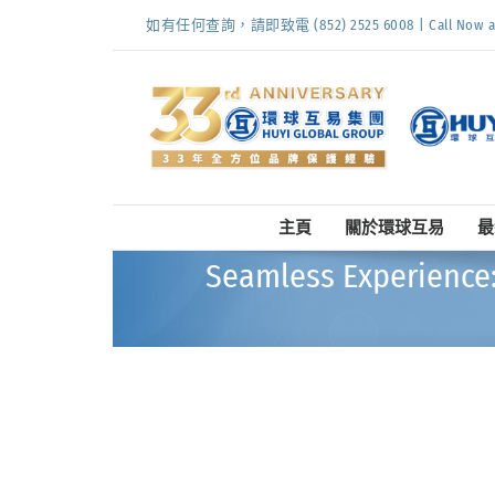
Skip
如有任何查詢，請即致電 (852) 2525 6008 | Call Now at (
to
content
主頁
關於環球互易
最
Seamless Experience: 