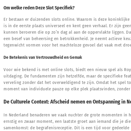
Om welke reden Deze Slot Specifiek?
Er bestaan er duizenden slots online. Waarom is deze koninklijk
is in de eerste plaats universeel en kent geen verhaal. Er zijn gee
kunnen beroeren die op zo’n dag al aan de oppervlakte liggen. D
een besef van beheersing en betrokkenheid. Je neemt actieve keuz
tegenwicht vormen voor het machteloze gevoel dat vaak met droe
De Betekenis van Vertrouwdheid en Gemak
Voor wie bekend is met online slots, biedt een nieuw spel als R
uitdaging. De fundamenten zijn hetzelfde, maar de specifieke fea
verveling zonder dat het overweldigend te zijn. Omdat het spel t
moment van individuele pauze op elke plek plaatsvinden, zonder p
De Culturele Context: Afscheid nemen en Ontspanning in 
In Nederland benaderen we vaak nuchter de grote momenten in het
ernstig en zwaar moment, een laatste groet aan iemand die je die
samenkomst: de begrafenisreceptie. Dit is een tijd voor gedeelde