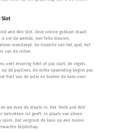
 Slot
old and Win Slot. Deze online gokkast draait
 is vol de weelde, met felle kleuren,
teen meesleept. De essentie van het spel, het
en van de rollen.
nu veel ervaring hebt of pas start, de regels
s op de paylines. De echte opwinding begint pas
et hart van de actie en bieden de kans voor
en we even de diepte in. Het ‘Hold and Win’
r betrokken rol geeft. In plaats van alleen
a spins. Dat vergroot de kans op een mooie
erwachte blijdschap.