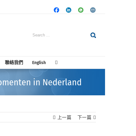
Facebook
LinkedIn
Whatsapp
Email
Search
for:
聯絡我們
English
 Momenten in Nederland
上一篇
下一篇