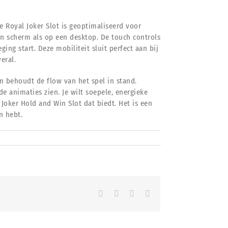
De Royal Joker Slot is geoptimaliseerd voor
ein scherm als op een desktop. De touch controls
ging start. Deze mobiliteit sluit perfect aan bij
eral.
en behoudt de flow van het spel in stand.
de animaties zien. Je wilt soepele, energieke
oker Hold and Win Slot dat biedt. Het is een
n hebt.
Facebook
LinkedIn
Whatsapp
Email