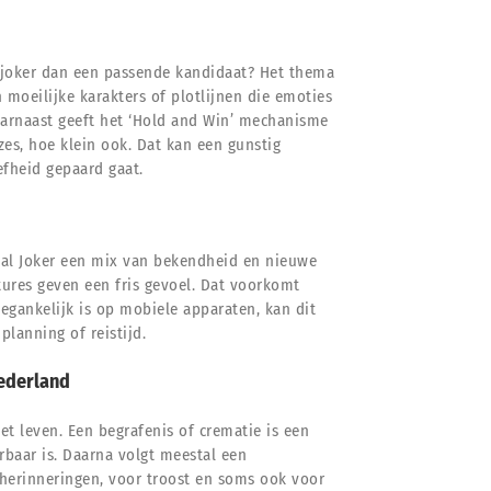
e joker dan een passende kandidaat? Het thema
n moeilijke karakters of plotlijnen die emoties
aarnaast geeft het ‘Hold and Win’ mechanisme
es, hoe klein ook. Dat kan een gunstig
fheid gepaard gaat.
oyal Joker een mix van bekendheid en nieuwe
tures geven een fris gevoel. Dat voorkomt
oegankelijk is op mobiele apparaten, kan dit
lanning of reistijd.
Nederland
 leven. Een begrafenis of crematie is een
rbaar is. Daarna volgt meestal een
 herinneringen, voor troost en soms ook voor