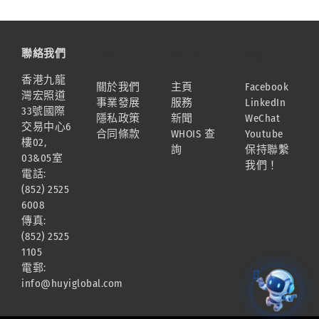
聯絡我們
資訊
網站地圖
連結
香港九龍
關於我們
主頁
Facebook
灣宏照道
事業發展
服務
LinkedIn
33號國際
隱私政策
新聞
WeChat
交易中心6
合同條款
WHOIS 查
Youtube
樓02,
詢
保持聯繫
03&05室
我們！
電話:
(852) 2525
6008
傳真:
(852) 2525
1105
電郵:
info@huyiglobal.com