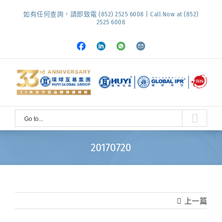
Skip
如有任何查詢，請即致電 (852) 2525 6008 | Call Now at (852)
to
2525 6008
content
Facebook
LinkedIn
Whatsapp
Email
Go to...
20170720
上一篇