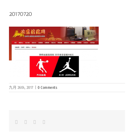
20170720
九月 26th, 2017
|
0 Comments
Facebook
LinkedIn
Whatsapp
Email