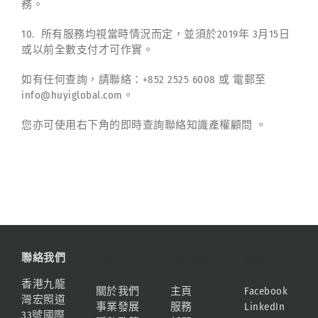
務。
10. 所有服務均視當時情況而定，並須於2019年 3月15日
或以前全數支付才可作實。
如有任何查詢，請聯絡：+852 2525 6008 或 電郵至
info@huyiglobal.com。
您亦可使用右下角的即時查詢聯絡知識產權顧問 。
聯絡我們
資訊
網站地圖
連結
香港九龍
關於我們
主頁
Facebook
灣宏照道
事業發展
服務
LinkedIn
33號國際