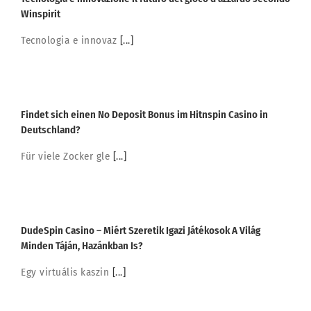
Winspirit
Tecnologia e innovaz
[...]
Findet sich einen No Deposit Bonus im Hitnspin Casino in
Deutschland?
Für viele Zocker gle
[...]
DudeSpin Casino – Miért Szeretik Igazi Játékosok A Világ
Minden Táján, Hazánkban Is?
Egy virtuális kaszin
[...]