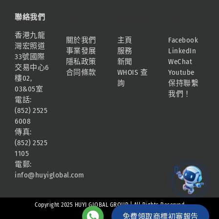
聯絡我們
資訊
網站地圖
連結
香港九龍
關於我們
主頁
Facebook
灣宏照道
事業發展
服務
LinkedIn
33號國際
隱私政策
新聞
WeChat
交易中心6
合同條款
WHOIS 查
Youtube
樓02,
詢
保持聯繫
03&05室
我們！
電話:
(852) 2525
6008
傳真:
(852) 2525
1105
電郵:
info@huyiglobal.com
Copyright 2025 HUYI GLOBAL GROUP | All Rights Reserved
免費領取商標初審報告