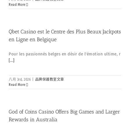
Read More
Qbet Casino est le Centre des Plus Beaux Jackpots
en Ligne en Belgique
Pour les passionnés belges en désir de l'émotion ultime, r
[...]
八月 3rd, 2026
|
品牌保護教室文章
Read More
God of Coins Casino Offers Big Games and Larger
Rewards in Australia