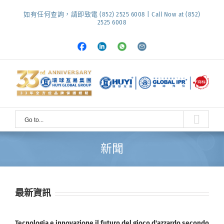
Skip
如有任何查詢，請即致電 (852) 2525 6008 | Call Now at (852)
to
2525 6008
content
Facebook
LinkedIn
Whatsapp
Email
Go to...
新聞
最新資訊
Tecnologia e innovazione il futuro del gioco d'azzardo secondo