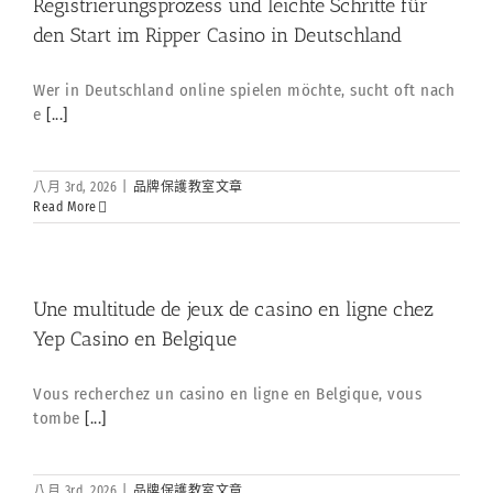
Registrierungsprozess und leichte Schritte für
den Start im Ripper Casino in Deutschland
Wer in Deutschland online spielen möchte, sucht oft nach
e
[...]
八月 3rd, 2026
|
品牌保護教室文章
Read More
Une multitude de jeux de casino en ligne chez
Yep Casino en Belgique
Vous recherchez un casino en ligne en Belgique, vous
tombe
[...]
八月 3rd, 2026
|
品牌保護教室文章