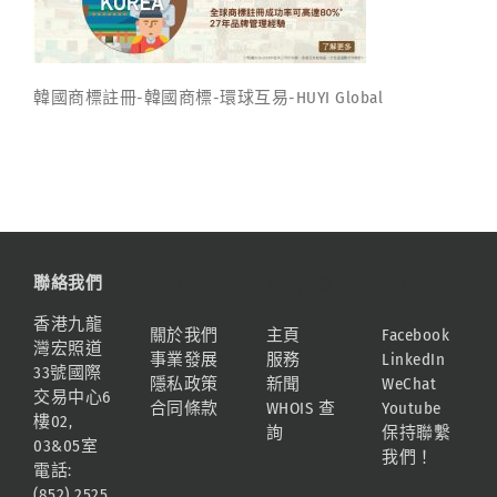
韓國商標註冊-韓國商標-環球互易-HUYI Global
聯絡我們
資訊
網站地圖
連結
香港九龍
關於我們
主頁
Facebook
灣宏照道
事業發展
服務
LinkedIn
33號國際
隱私政策
新聞
WeChat
交易中心6
合同條款
WHOIS 查
Youtube
樓02,
詢
保持聯繫
03&05室
我們！
電話:
(852) 2525