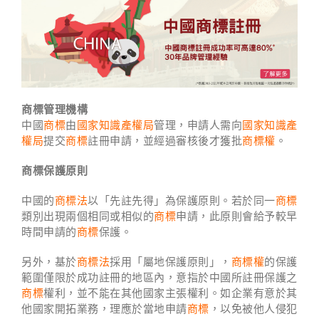
商標管理機構
中國
商標
由
國家知識產權局
管理，申請人需向
國家知識產
權局
提交
商標
註冊申請，並經過審核後才獲批
商標權
。
商標保護原則
中國的
商標法
以「先註先得」為保護原則。若於同一
商標
類別出現兩個相同或相似的
商標
申請，此原則會給予較早
時間申請的
商標
保護。
另外，基於
商標法
採用「屬地保護原則」，
商標權
的保護
範圍僅限於成功註冊的地區內，意指於中國所註冊保護之
商標
權利，並不能在其他國家主張權利。如企業有意於其
他國家開拓業務，理應於當地申請
商標
，以免被他人侵犯