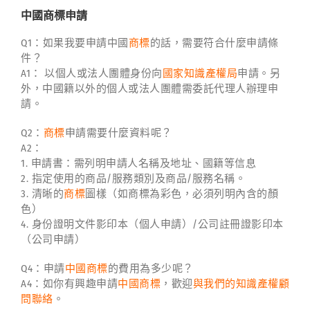
中國商標申請
Q1：如果我要申請中國
商標
的話，需要符合什麼申請條
件？
A1： 以個人或法人團體身份向
國家知識產權局
申請。另
外，中國籍以外的個人或法人團體需委託代理人辦理申
請。
Q2：
商標
申請需要什麼資料呢？
A2：
1. 申請書：需列明申請人名稱及地址、國籍等信息
2. 指定使用的商品/服務類別及商品/服務名稱。
3. 清晰的
商標
圖樣（如商標為彩色，必須列明內含的顏
色）
4. 身份證明文件影印本（個人申請）/公司註冊證影印本
（公司申請）
Q4：申請
中國商標
的費用為多少呢？
A4：如你有興趣申請
中國商標
，歡迎
與我們的知識產權顧
問聯絡
。