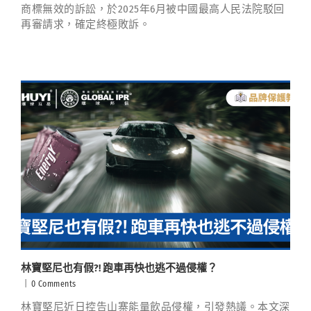
商標無效的訴訟，於2025年6月被中國最高人民法院駁回
再審請求，確定終極敗訴。
林寶堅尼也有假?! 跑車再快也逃不過侵權？
|
0 Comments
林寶堅尼近日控告山寨能量飲品侵權，引發熱議。本文深