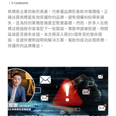
|
0 Comments
商標是企業的無形資產，代表著品牌形象和市場價值。正
確註冊商標能有效保護你的品牌，避免侵權糾紛帶來損
失，並為你的業務發展奠定堅實基礎。然而，許多人在商
標註冊過程中容易犯下一些錯誤，導致申請被拒絕、時間
延誤甚至損失金錢。本文將深入探討3個常見的致命錯
誤，並提供實例說明和解決方案，幫助你成功註冊商標，
保護你的品牌權益。