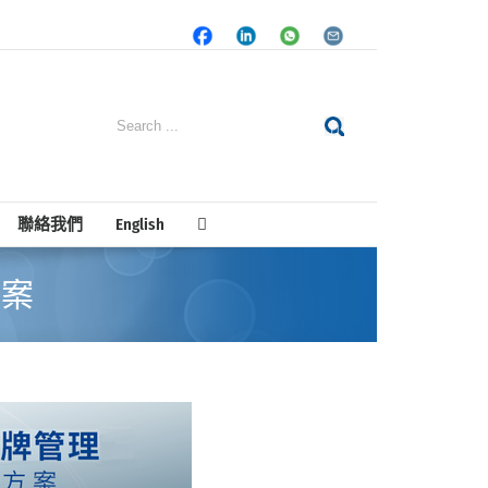
Facebook
LinkedIn
Whatsapp
Email
Search
for:
聯絡我們
English
方案