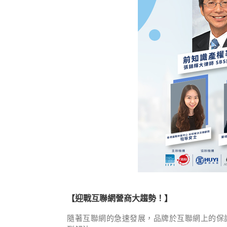
【
迎戰互聯網營商大趨勢
！】
隨著互聯網的急速發展，品牌於互聯網上的保