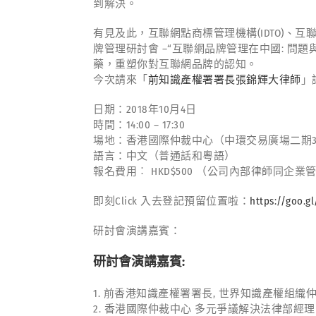
到解決。
有見及此，互聯網點商標管理機構(IDTO)、互
牌管理研討會 –“互聯網品牌管理在中國: 
藥，重塑你對互聯網品牌的認知。
今次請來「
前知識產權署署長
張錦輝大律師
」
日期：2018年10月4日
時間：14:00 – 17:30
場地：香港國際仲裁中心（中環交易廣場二期3
語言：中文（普通話和粵語）
報名費用︰ HKD$500 （公司內部律師同企
即刻Click 入去登記預留位置啦：
https://goo.g
研討會演講嘉賓：
研討會演講嘉賓:
1. 前香港知識產權署署長, 世界知識產權組織
2. 香港國際仲裁中心 多元爭議解決法律部經理