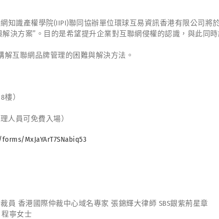
聯網知識產權學院(IIPI)聯同協辦單位環球互易資訊香港有限公司將於
問題與解決方案”。目的是希望提升企業對互聯網侵權的認識，與此同
講解互聯網品牌管理的困難與解決方法。
8樓）
業管理人員可免費入場）
l/forms/MxJaYArT7SNabiq53
仲裁員 香港國際仲裁中心域名專家 張錦輝大律師 SBS銀紫荊星章
 程寧女士