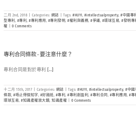
二月 2nd, 2018
|
Categories:
網誌
|
Tags:
#HUYI
,
#intellectualproperty
,
#中國專
型專利
,
#專利
,
#專利應用
,
#專利發明
,
#權利與義務
,
#爭議
,
#環球互易
,
#發明專
權
|
0 Comments
專利合同條款-要注意什麼？
專利合同是對於專利
[...]
十二月 15th, 2017
|
Categories:
網誌
|
Tags:
#HUYI
,
#intellectualproperty
,
#中國
條款
,
#唔止得個知字
,
#好蝕抵
,
#專利
,
#專利創盈利
,
#專利合同
,
#專利應用
,
#
環球互易
,
#知識產權放大鏡
,
知識產權
|
0 Comments