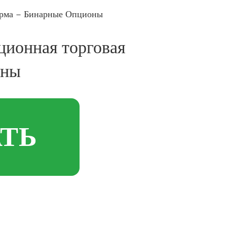
форма – Бинарные Опционы
ционная торговая
оны
АТЬ