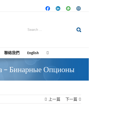
Facebook
LinkedIn
Whatsapp
Email
Search
for:
聯絡我們
English
ма – Бинарные Опционы
上一篇
下一篇