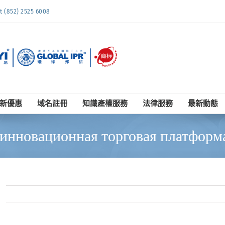
852) 2525 6008
新優惠
域名註冊
知識產權服務
法律服務
最新動態
я инновационная торговая платфор