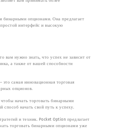
озволяет вам принимать более
вли бинарными опционами. Она предлагает
 простой интерфейс и высокую
то вам нужно знать, что успех не зависит от
ынка, а также от вашей способности
– это самая инновационная торговая
арных опционов.
 чтобы начать торговать бинарными
й способ начать свой путь к успеху.
ратегий и техник. Pocket Option предлагает
ачать торговать бинарными опционами уже