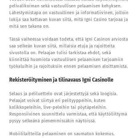
pelivalikoiman sekä vastuullisen pelaamisen kehyksen.
Lähestymistapa on vastuullinen ja informatiivinen, jolloin
lukija saa kattavan kuvan siitä, mitä Igni Casino tarjoaa ja
mitä sen takana on.
Tässä vaiheessa voidaan todeta, että Igni Casinon arviosta
saa selkeän kuvan siitä, millaisia etuja ja rajoitteita
sivustolla on. Pelaajan tulisi tarkistaa ehdot, sekä
kiinnittää huomiota vastuullisen pelaamisen tarjoamiin
työkaluihin ja rajoituksiin ennen pelaamisen aloittamista.
Rekisteröityminen ja tilinavaus Igni Casinolle
Selaus ja peliluettelo ovat järjestettyjä sekä loogisia.
Pelaajat voivat siirtyä eri pelityyppeihin, kuten
kolikkopeleihin, live-peleihin tai pöytäpeleihin.
Responsiivinen suunnittelu varmistaa, että käyttöliittymä
pysyy selkeänä pienemmissäkin näytöissä.
Mobiililaitteilla pelaaminen on saumaton kokemus.