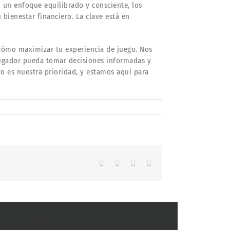
n un enfoque equilibrado y consciente, los
bienestar financiero. La clave está en
 cómo maximizar tu experiencia de juego. Nos
jugador pueda tomar decisiones informadas y
ro es nuestra prioridad, y estamos aquí para
Facebook
LinkedIn
Whatsapp
Email
連結