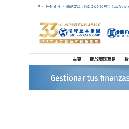
Skip
如有任何查詢，請即致電 (852) 2525 6008 | Call Now at (
to
content
主頁
關於環球互易
最
Gestionar tus finanzas