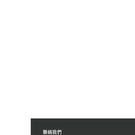
聯絡我們
資訊