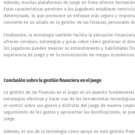
Además, muchas plataformas de juego en línea ofrecen herramient
Estas características permiten a los jugadores establecer restric
determinado, lo que promueve un enfoque más seguro y responsabl
convierte en un aliado en la gestión de las finanzas personales de
Finalmente, la tecnología también facilita la educación financier
ofrecen consejos, estrategias y guías sobre cómo gestionar el dine
los jugadores pueden mejorar su entendimiento y habilidades fin
experiencia de juego y en la minimización de riesgos económicos
Conclusión sobre la gestión financiera en el juego
La gestión de las finanzas en el juego es un aspecto fundamental
estrategias efectivas y hacer uso de las herramientas tecnológic
el control sobre sus gastos y disfrutar del juego de manera respo
seguimiento de los gastos y aprovechar las bonificaciones, se p
juego.
Además, el uso de la tecnología como apoyo en esta gestión fina