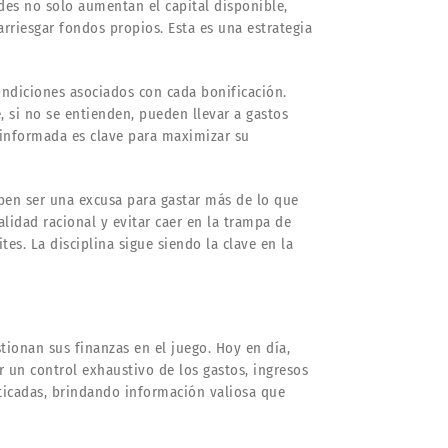
es no solo aumentan el capital disponible,
riesgar fondos propios. Esta es una estrategia
ndiciones asociados con cada bonificación.
 si no se entienden, pueden llevar a gastos
 informada es clave para maximizar su
ben ser una excusa para gastar más de lo que
idad racional y evitar caer en la trampa de
tes. La disciplina sigue siendo la clave en la
tionan sus finanzas en el juego. Hoy en día,
 un control exhaustivo de los gastos, ingresos
ticadas, brindando información valiosa que