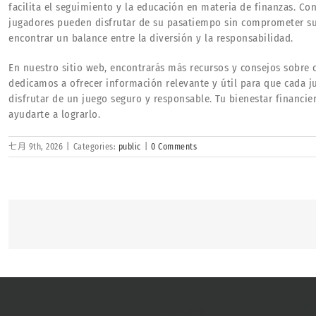
facilita el seguimiento y la educación en materia de finanzas. Co
jugadores pueden disfrutar de su pasatiempo sin comprometer su 
encontrar un balance entre la diversión y la responsabilidad.
En nuestro sitio web, encontrarás más recursos y consejos sobre
dedicamos a ofrecer información relevante y útil para que cada 
disfrutar de un juego seguro y responsable. Tu bienestar financie
ayudarte a lograrlo.
七月 9th, 2026
|
Categories:
public
|
0 Comments
網站地圖