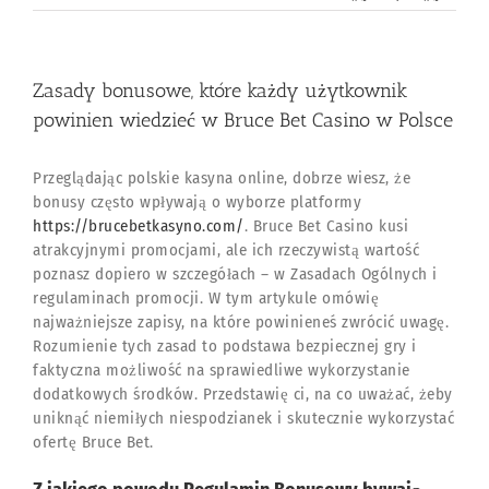
Zasady bonusowe, które każdy użytkownik
powinien wiedzieć w Bruce Bet Casino w Polsce
Przeglądając polskie kasyna online, dobrze wiesz, że
bonusy często wpływają o wyborze platformy
https://brucebetkasyno.com/
. Bruce Bet Casino kusi
atrakcyjnymi promocjami, ale ich rzeczywistą wartość
poznasz dopiero w szczegółach – w Zasadach Ogólnych i
regulaminach promocji. W tym artykule omówię
najważniejsze zapisy, na które powinieneś zwrócić uwagę.
Rozumienie tych zasad to podstawa bezpiecznej gry i
faktyczna możliwość na sprawiedliwe wykorzystanie
dodatkowych środków. Przedstawię ci, na co uważać, żeby
uniknąć niemiłych niespodzianek i skutecznie wykorzystać
ofertę Bruce Bet.