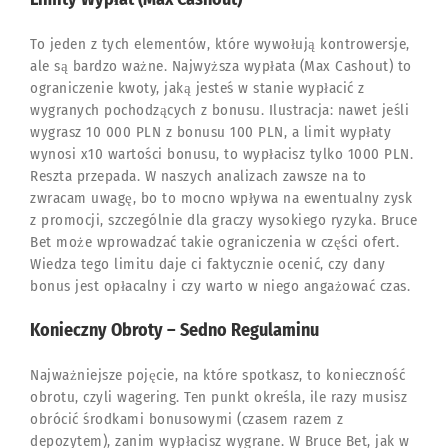
To jeden z tych elementów, które wywołują kontrowersje,
ale są bardzo ważne. Najwyższa wypłata (Max Cashout) to
ograniczenie kwoty, jaką jesteś w stanie wypłacić z
wygranych pochodzących z bonusu. Ilustracja: nawet jeśli
wygrasz 10 000 PLN z bonusu 100 PLN, a limit wypłaty
wynosi x10 wartości bonusu, to wypłacisz tylko 1000 PLN.
Reszta przepada. W naszych analizach zawsze na to
zwracam uwagę, bo to mocno wpływa na ewentualny zysk
z promocji, szczególnie dla graczy wysokiego ryzyka. Bruce
Bet może wprowadzać takie ograniczenia w części ofert.
Wiedza tego limitu daje ci faktycznie ocenić, czy dany
bonus jest opłacalny i czy warto w niego angażować czas.
Konieczny Obroty – Sedno Regulaminu
Najważniejsze pojęcie, na które spotkasz, to konieczność
obrotu, czyli wagering. Ten punkt określa, ile razy musisz
obrócić środkami bonusowymi (czasem razem z
depozytem), zanim wypłacisz wygrane. W Bruce Bet, jak w