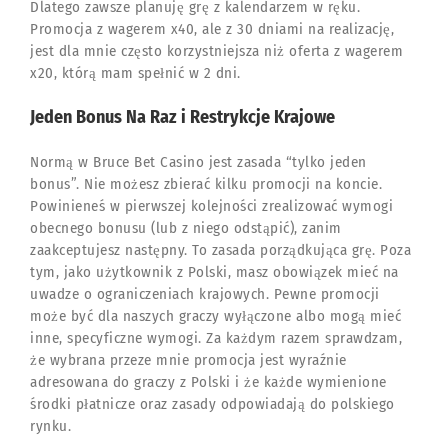
Dlatego zawsze planuję grę z kalendarzem w ręku.
Promocja z wagerem x40, ale z 30 dniami na realizację,
jest dla mnie często korzystniejsza niż oferta z wagerem
x20, którą mam spełnić w 2 dni.
Jeden Bonus Na Raz i Restrykcje Krajowe
Normą w Bruce Bet Casino jest zasada “tylko jeden
bonus”. Nie możesz zbierać kilku promocji na koncie.
Powinieneś w pierwszej kolejności zrealizować wymogi
obecnego bonusu (lub z niego odstąpić), zanim
zaakceptujesz następny. To zasada porządkująca grę. Poza
tym, jako użytkownik z Polski, masz obowiązek mieć na
uwadze o ograniczeniach krajowych. Pewne promocji
może być dla naszych graczy wyłączone albo mogą mieć
inne, specyficzne wymogi. Za każdym razem sprawdzam,
że wybrana przeze mnie promocja jest wyraźnie
adresowana do graczy z Polski i że każde wymienione
środki płatnicze oraz zasady odpowiadają do polskiego
rynku.