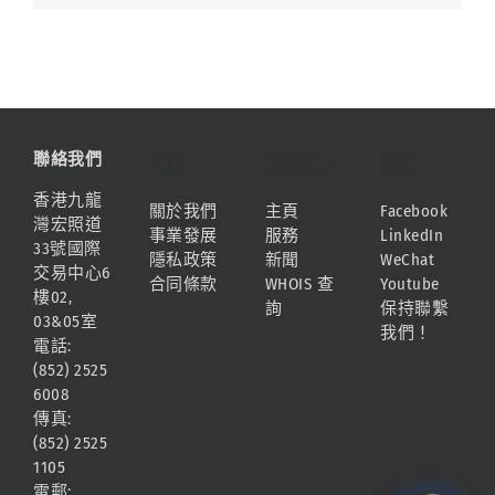
聯絡我們
資訊
網站地圖
連結
香港九龍
關於我們
主頁
Facebook
灣宏照道
事業發展
服務
LinkedIn
33號國際
隱私政策
新聞
WeChat
交易中心6
合同條款
WHOIS 查
Youtube
樓02,
詢
保持聯繫
03&05室
我們！
電話:
(852) 2525
6008
傳真:
(852) 2525
1105
電郵: