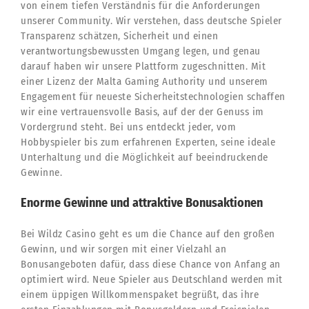
von einem tiefen Verständnis für die Anforderungen
unserer Community. Wir verstehen, dass deutsche Spieler
Transparenz schätzen, Sicherheit und einen
verantwortungsbewussten Umgang legen, und genau
darauf haben wir unsere Plattform zugeschnitten. Mit
einer Lizenz der Malta Gaming Authority und unserem
Engagement für neueste Sicherheitstechnologien schaffen
wir eine vertrauensvolle Basis, auf der der Genuss im
Vordergrund steht. Bei uns entdeckt jeder, vom
Hobbyspieler bis zum erfahrenen Experten, seine ideale
Unterhaltung und die Möglichkeit auf beeindruckende
Gewinne.
Enorme Gewinne und attraktive Bonusaktionen
Bei Wildz Casino geht es um die Chance auf den großen
Gewinn, und wir sorgen mit einer Vielzahl an
Bonusangeboten dafür, dass diese Chance von Anfang an
optimiert wird. Neue Spieler aus Deutschland werden mit
einem üppigen Willkommenspaket begrüßt, das ihre