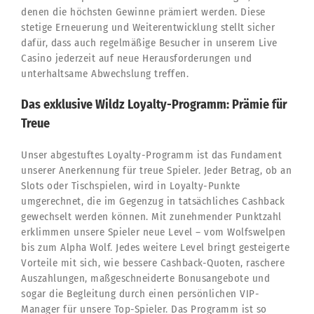
denen die höchsten Gewinne prämiert werden. Diese
stetige Erneuerung und Weiterentwicklung stellt sicher
dafür, dass auch regelmäßige Besucher in unserem Live
Casino jederzeit auf neue Herausforderungen und
unterhaltsame Abwechslung treffen.
Das exklusive Wildz Loyalty-Programm: Prämie für
Treue
Unser abgestuftes Loyalty-Programm ist das Fundament
unserer Anerkennung für treue Spieler. Jeder Betrag, ob an
Slots oder Tischspielen, wird in Loyalty-Punkte
umgerechnet, die im Gegenzug in tatsächliches Cashback
gewechselt werden können. Mit zunehmender Punktzahl
erklimmen unsere Spieler neue Level – vom Wolfswelpen
bis zum Alpha Wolf. Jedes weitere Level bringt gesteigerte
Vorteile mit sich, wie bessere Cashback-Quoten, raschere
Auszahlungen, maßgeschneiderte Bonusangebote und
sogar die Begleitung durch einen persönlichen VIP-
Manager für unsere Top-Spieler. Das Programm ist so