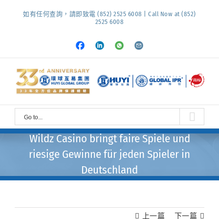
Skip
如有任何查詢，請即致電 (852) 2525 6008 | Call Now at (852)
to
2525 6008
content
Facebook
LinkedIn
Whatsapp
Email
Go to...
Wildz Casino bringt faire Spiele und
riesige Gewinne für jeden Spieler in
Deutschland
上一篇
下一篇