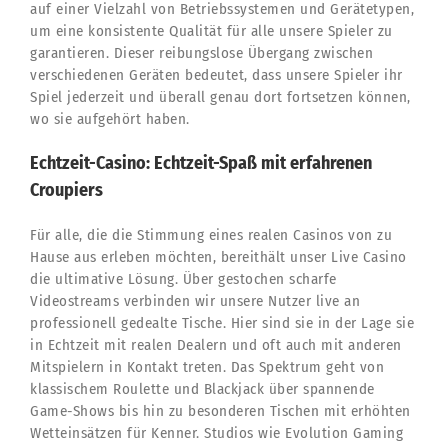
auf einer Vielzahl von Betriebssystemen und Gerätetypen,
um eine konsistente Qualität für alle unsere Spieler zu
garantieren. Dieser reibungslose Übergang zwischen
verschiedenen Geräten bedeutet, dass unsere Spieler ihr
Spiel jederzeit und überall genau dort fortsetzen können,
wo sie aufgehört haben.
Echtzeit-Casino: Echtzeit-Spaß mit erfahrenen
Croupiers
Für alle, die die Stimmung eines realen Casinos von zu
Hause aus erleben möchten, bereithält unser Live Casino
die ultimative Lösung. Über gestochen scharfe
Videostreams verbinden wir unsere Nutzer live an
professionell gedealte Tische. Hier sind sie in der Lage sie
in Echtzeit mit realen Dealern und oft auch mit anderen
Mitspielern in Kontakt treten. Das Spektrum geht von
klassischem Roulette und Blackjack über spannende
Game-Shows bis hin zu besonderen Tischen mit erhöhten
Wetteinsätzen für Kenner. Studios wie Evolution Gaming