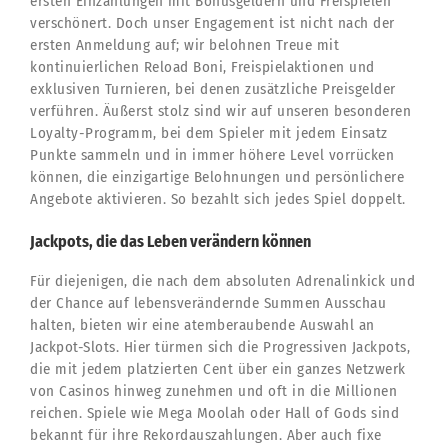
ersten Einzahlungen mit Bonusgeldern und Freispielen
verschönert. Doch unser Engagement ist nicht nach der
ersten Anmeldung auf; wir belohnen Treue mit
kontinuierlichen Reload Boni, Freispielaktionen und
exklusiven Turnieren, bei denen zusätzliche Preisgelder
verführen. Äußerst stolz sind wir auf unseren besonderen
Loyalty-Programm, bei dem Spieler mit jedem Einsatz
Punkte sammeln und in immer höhere Level vorrücken
können, die einzigartige Belohnungen und persönlichere
Angebote aktivieren. So bezahlt sich jedes Spiel doppelt.
Jackpots, die das Leben verändern können
Für diejenigen, die nach dem absoluten Adrenalinkick und
der Chance auf lebensverändernde Summen Ausschau
halten, bieten wir eine atemberaubende Auswahl an
Jackpot-Slots. Hier türmen sich die Progressiven Jackpots,
die mit jedem platzierten Cent über ein ganzes Netzwerk
von Casinos hinweg zunehmen und oft in die Millionen
reichen. Spiele wie Mega Moolah oder Hall of Gods sind
bekannt für ihre Rekordauszahlungen. Aber auch fixe