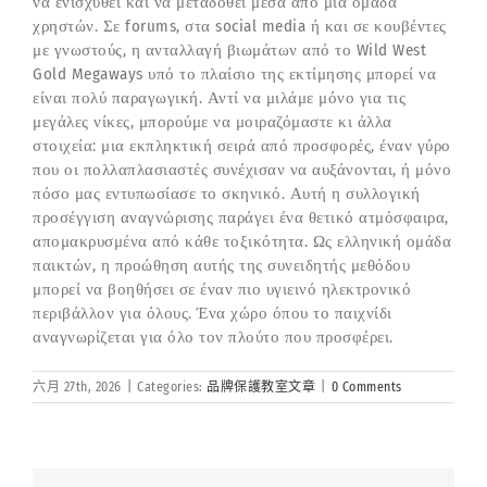
να ενισχυθεί και να μεταδοθεί μέσα από μια ομάδα
χρηστών. Σε forums, στα social media ή και σε κουβέντες
με γνωστούς, η ανταλλαγή βιωμάτων από το Wild West
Gold Megaways υπό το πλαίσιο της εκτίμησης μπορεί να
είναι πολύ παραγωγική. Αντί να μιλάμε μόνο για τις
μεγάλες νίκες, μπορούμε να μοιραζόμαστε κι άλλα
στοιχεία: μια εκπληκτική σειρά από προσφορές, έναν γύρο
που οι πολλαπλασιαστές συνέχισαν να αυξάνονται, ή μόνο
πόσο μας εντυπωσίασε το σκηνικό. Αυτή η συλλογική
προσέγγιση αναγνώρισης παράγει ένα θετικό ατμόσφαιρα,
απομακρυσμένα από κάθε τοξικότητα. Ως ελληνική ομάδα
παικτών, η προώθηση αυτής της συνειδητής μεθόδου
μπορεί να βοηθήσει σε έναν πιο υγιεινό ηλεκτρονικό
περιβάλλον για όλους. Ένα χώρο όπου το παιχνίδι
αναγνωρίζεται για όλο τον πλούτο που προσφέρει.
六月 27th, 2026
|
Categories:
品牌保護教室文章
|
0 Comments