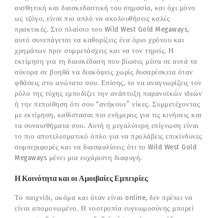
αισθητική και διασκεδαστική του σημασία, και όχι μόνο
ως τζόγο, είναι πιο απλό να ακολουθήσεις καλές
πρακτικές. Στο πλαίσιο του Wild West Gold Megaways,
αυτό συνεπάγεται να καθορίζεις ένα όριο χρόνου και
χρημάτων πριν συμμετάσχεις και να τον τηρείς. Η
εκτίμηση για τη διασκέδαση που βίωσες μέσα σε αυτά τα
σύνορα σε βοηθά να διακόψεις χωρίς δυσαρέσκεια όταν
φθάσεις στο ανώτατο σου. Επίσης, το να αναγνωρίζεις τον
ρόλο της τύχης εμποδίζει την ανάπτυξη παρανοϊκών ιδεών
ή την πεποίθηση ότι σου “ανήκουν” νίκες. Συμμετέχοντας
με εκτίμηση, καθίστασαι πιο ενήμερος για τις κινήσεις και
τα συναισθήματα σου. Αυτή η μεγαλύτερη επίγνωση είναι
το πιο αποτελεσματικό όπλο για να προλάβεις επικίνδυνες
συμπεριφορές και να διασφαλίσεις ότι το Wild West Gold
Megaways μένει μια ευχάριστη διαφυγή.
Η Κοινότητα και οι Αμοιβαίες Εμπειρίες
Το παιχνίδι, ακόμα και όταν είναι online, δεν πρέπει να
είναι απομονωμένο. Η νοοτροπία ευγνωμοσύνης μπορεί