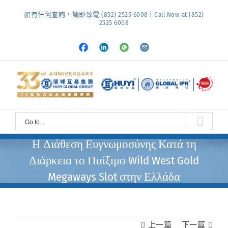
Skip
如有任何查詢，請即致電 (852) 2525 6008 | Call Now at (852)
to
2525 6008
content
Facebook
LinkedIn
Whatsapp
Email
Go to...
Η Διάθεση Ευγνωμοσύνης Κατά τη
Διάρκεια το Παίξιμο Wild West Gold
Megaways Slot στην Ελλάδα
上一篇
下一篇