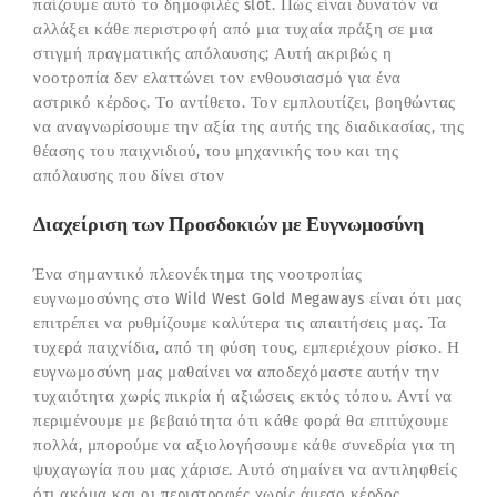
παίζουμε αυτό το δημοφιλές slot. Πώς είναι δυνατόν να
αλλάξει κάθε περιστροφή από μια τυχαία πράξη σε μια
στιγμή πραγματικής απόλαυσης; Αυτή ακριβώς η
νοοτροπία δεν ελαττώνει τον ενθουσιασμό για ένα
αστρικό κέρδος. Το αντίθετο. Τον εμπλουτίζει, βοηθώντας
να αναγνωρίσουμε την αξία της αυτής της διαδικασίας, της
θέασης του παιχνιδιού, του μηχανικής του και της
απόλαυσης που δίνει στον
Διαχείριση των Προσδοκιών με Ευγνωμοσύνη
Ένα σημαντικό πλεονέκτημα της νοοτροπίας
ευγνωμοσύνης στο Wild West Gold Megaways είναι ότι μας
επιτρέπει να ρυθμίζουμε καλύτερα τις απαιτήσεις μας. Τα
τυχερά παιχνίδια, από τη φύση τους, εμπεριέχουν ρίσκο. Η
ευγνωμοσύνη μας μαθαίνει να αποδεχόμαστε αυτήν την
τυχαιότητα χωρίς πικρία ή αξιώσεις εκτός τόπου. Αντί να
περιμένουμε με βεβαιότητα ότι κάθε φορά θα επιτύχουμε
πολλά, μπορούμε να αξιολογήσουμε κάθε συνεδρία για τη
ψυχαγωγία που μας χάρισε. Αυτό σημαίνει να αντιληφθείς
ότι ακόμα και οι περιστροφές χωρίς άμεσο κέρδος