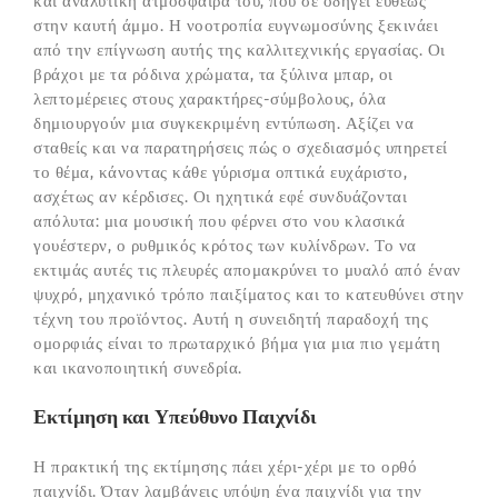
και αναλυτική ατμόσφαιρά του, που σε οδηγεί ευθέως
στην καυτή άμμο. Η νοοτροπία ευγνωμοσύνης ξεκινάει
από την επίγνωση αυτής της καλλιτεχνικής εργασίας. Οι
βράχοι με τα ρόδινα χρώματα, τα ξύλινα μπαρ, οι
λεπτομέρειες στους χαρακτήρες-σύμβολους, όλα
δημιουργούν μια συγκεκριμένη εντύπωση. Αξίζει να
σταθείς και να παρατηρήσεις πώς ο σχεδιασμός υπηρετεί
το θέμα, κάνοντας κάθε γύρισμα οπτικά ευχάριστο,
ασχέτως αν κέρδισες. Οι ηχητικά εφέ συνδυάζονται
απόλυτα: μια μουσική που φέρνει στο νου κλασικά
γουέστερν, ο ρυθμικός κρότος των κυλίνδρων. Το να
εκτιμάς αυτές τις πλευρές απομακρύνει το μυαλό από έναν
ψυχρό, μηχανικό τρόπο παιξίματος και το κατευθύνει στην
τέχνη του προϊόντος. Αυτή η συνειδητή παραδοχή της
ομορφιάς είναι το πρωταρχικό βήμα για μια πιο γεμάτη
και ικανοποιητική συνεδρία.
Εκτίμηση και Υπεύθυνο Παιχνίδι
Η πρακτική της εκτίμησης πάει χέρι-χέρι με το ορθό
παιχνίδι. Όταν λαμβάνεις υπόψη ένα παιχνίδι για την