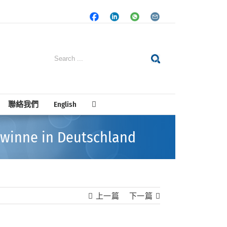
Facebook
LinkedIn
Whatsapp
Email
Search
for:
聯絡我們
English
ewinne in Deutschland
上一篇
下一篇