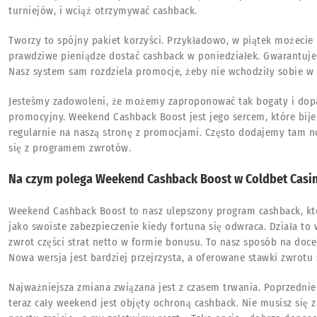
turniejów, i wciąż otrzymywać cashback.
Tworzy to spójny pakiet korzyści. Przykładowo, w piątek możecie
prawdziwe pieniądze dostać cashback w poniedziałek. Gwarantuj
Nasz system sam rozdziela promocje, żeby nie wchodziły sobie w d
Jesteśmy zadowoleni, że możemy zaproponować tak bogaty i dop
promocyjny. Weekend Cashback Boost jest jego sercem, które bije n
regularnie na naszą stronę z promocjami. Często dodajemy tam no
się z programem zwrotów.
Na czym polega Weekend Cashback Boost w Coldbet Casi
Weekend Cashback Boost to nasz ulepszony program cashback, któr
jako swoiste zabezpieczenie kiedy fortuna się odwraca. Działa to
zwrot części strat netto w formie bonusu. To nasz sposób na doc
Nowa wersja jest bardziej przejrzysta, a oferowane stawki zwrotu 
Najważniejsza zmiana związana jest z czasem trwania. Poprzednie
teraz cały weekend jest objęty ochroną cashback. Nie musisz się z