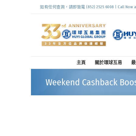
Skip
如有任何查詢，請即致電 (852) 2525 6008 | Call Now at (
to
content
主頁
關於環球互易
最
Weekend Cashback Boost