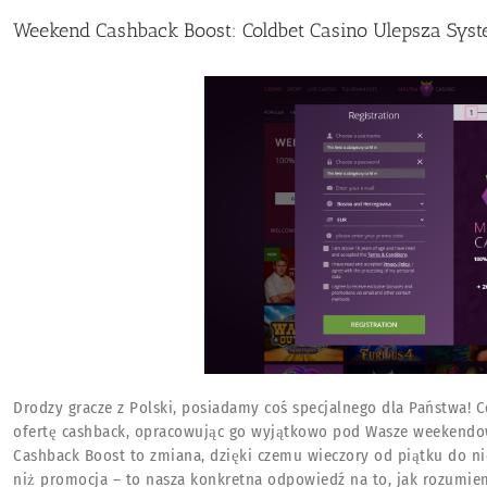
Weekend Cashback Boost: Coldbet Casino Ulepsza Sys
Drodzy gracze z Polski, posiadamy coś specjalnego dla Państwa! 
ofertę cashback, opracowując go wyjątkowo pod Wasze weekend
Cashback Boost to zmiana, dzięki czemu wieczory od piątku do nie
niż promocja – to nasza konkretna odpowiedź na to, jak rozumie