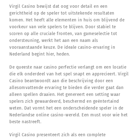
Virgil Casino bewijst dat oog voor detail en een
gerichtheid op de speler tot uitstekende resultaten
komen. Het heeft alle elementen in huis om blijvend de
voorkeur van vele spelers te blijven. Door stabiel te
scoren op alle cruciale fronten, van gameselectie tot
ondersteuning, werkt het aan een naam als
vooraanstaande keuze. De ideale casino-ervaring in
Nederland begint hier, heden.
De queeste naar casino perfectie verlangt om een locatie
die elk onderdeel van het spel snapt en apprecieert. Virgil
Casino beantwoordt aan die beschrijving door een
allesomvattende ervaring te bieden die verder gaat dan
alleen spellen draaien. Het genereert een setting waar
spelers zich gewaardeerd, beschermd en geëntertaind
weten. Dat vormt het een onderscheidende speler in de
Nederlandse online casino-wereld. Een must voor wie het
beste nastreeft.
Virgil Casino presenteert zich als een complete