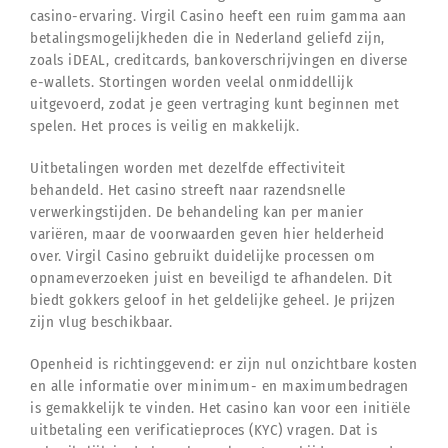
casino-ervaring. Virgil Casino heeft een ruim gamma aan
betalingsmogelijkheden die in Nederland geliefd zijn,
zoals iDEAL, creditcards, bankoverschrijvingen en diverse
e-wallets. Stortingen worden veelal onmiddellijk
uitgevoerd, zodat je geen vertraging kunt beginnen met
spelen. Het proces is veilig en makkelijk.
Uitbetalingen worden met dezelfde effectiviteit
behandeld. Het casino streeft naar razendsnelle
verwerkingstijden. De behandeling kan per manier
variëren, maar de voorwaarden geven hier helderheid
over. Virgil Casino gebruikt duidelijke processen om
opnameverzoeken juist en beveiligd te afhandelen. Dit
biedt gokkers geloof in het geldelijke geheel. Je prijzen
zijn vlug beschikbaar.
Openheid is richtinggevend: er zijn nul onzichtbare kosten
en alle informatie over minimum- en maximumbedragen
is gemakkelijk te vinden. Het casino kan voor een initiële
uitbetaling een verificatieproces (KYC) vragen. Dat is