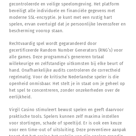
gecontroleerde en veilige speelomgeving. Het platform
beveiligt alle individuele en financiële gegevens met
moderne SSL-encryptie. Je kunt met een rustig hart
spelen, ervan overtuigd dat je persoonlijke levenssfeer en
bescherming voorop staan.
Rechtvaardig spel wordt gegarandeerd door
gecertificeerde Random Number Generators (RNG’s) voor
alle games. Deze programma’s genereren totaal
willekeurige en zelfstandige uitkomsten bij elke beurt of
hand. Onafhankelijke audits controleren de correctheid
regelmatig. Voor de kritische Nederlandse speler is die
openheid onmisbaar. Het stelt je in staat om je geheel op
het spel te concentreren, zonder onzekerheden over de
eerlijkheid.
Virgil Casino stimuleert bewust spelen en geeft daarvoor
praktische tools. Spelers kunnen zelf maxima instellen
voor stortingen, schade of speeltijd. Er is ook een keuze
voor een time-out of uitsluiting. Deze preventieve aanpak