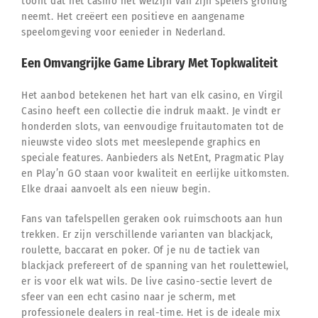
toont dat het casino het welzijn van zijn spelers grondig
neemt. Het creëert een positieve en aangename
speelomgeving voor eenieder in Nederland.
Een Omvangrijke Game Library Met Topkwaliteit
Het aanbod betekenen het hart van elk casino, en Virgil
Casino heeft een collectie die indruk maakt. Je vindt er
honderden slots, van eenvoudige fruitautomaten tot de
nieuwste video slots met meeslepende graphics en
speciale features. Aanbieders als NetEnt, Pragmatic Play
en Play’n GO staan voor kwaliteit en eerlijke uitkomsten.
Elke draai aanvoelt als een nieuw begin.
Fans van tafelspellen geraken ook ruimschoots aan hun
trekken. Er zijn verschillende varianten van blackjack,
roulette, baccarat en poker. Of je nu de tactiek van
blackjack prefereert of de spanning van het roulettewiel,
er is voor elk wat wils. De live casino-sectie levert de
sfeer van een echt casino naar je scherm, met
professionele dealers in real-time. Het is de ideale mix