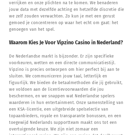
verrijken en onze plichten na te komen. We benaderen
jouw data met dezelfde achting en hetzelfde discretie die
we zelf zouden verwachten. Zo kun je met een gerust
gemoed je concentreren op waar het echt om gaat: het
genoegen van het spel.
Waarom Kies Je Voor Vipzino Casino in Nederland?
De Nederlandse markt is bijzonder. Er zijn specifieke
voorkeuren, wetten en een directe communicatiestijl.
Vipzino is precies ontworpen om hier perfect bij aan te
sluiten. We communiceren jouw taal, letterlijk en
figuurlijk. We bieden de betaalmethoden die jij gebruikt,
we voldoen aan de licentievoorwaarden die jou
beschermen, en we snappen wat Nederlandse spelers
waarderen in hun entertainment. Onze samenstelling van
een KSA-licentie, een uitgebreide spelselectie van
topaanbieders, royale en transparante bonussen, en een
toegewijd Nederlands supportteam maakt ons tot een
overtuigende keuze. We zijn niet zomaar een