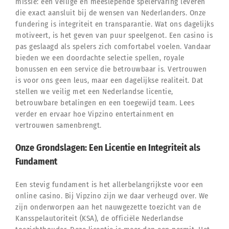
missie: een veilige en meeslepende spelervaring leveren
die exact aansluit bij de wensen van Nederlanders. Onze
fundering is integriteit en transparantie. Wat ons dagelijks
motiveert, is het geven van puur speelgenot. Een casino is
pas geslaagd als spelers zich comfortabel voelen. Vandaar
bieden we een doordachte selectie spellen, royale
bonussen en een service die betrouwbaar is. Vertrouwen
is voor ons geen leus, maar een dagelijkse realiteit. Dat
stellen we veilig met een Nederlandse licentie,
betrouwbare betalingen en een toegewijd team. Lees
verder en ervaar hoe Vipzino entertainment en
vertrouwen samenbrengt.
Onze Grondslagen: Een Licentie en Integriteit als
Fundament
Een stevig fundament is het allerbelangrijkste voor een
online casino. Bij Vipzino zijn we daar verheugd over. We
zijn onderworpen aan het nauwgezette toezicht van de
Kansspelautoriteit (KSA), de officiële Nederlandse