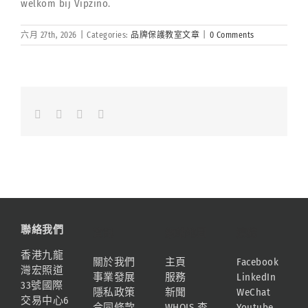
welkom bij Vipzino.
六月 27th, 2026
|
Categories:
品牌保護教室文章
|
0 Comments
Facebook
LinkedIn
Whatsapp
Email
聯絡我們
資訊
網站地圖
連結
香港九龍
關於我們
主頁
Facebook
灣宏照道
事業發展
服務
LinkedIn
33號國際
隱私政策
新聞
WeChat
交易中心6
合同條款
WHOIS 查
Youtube