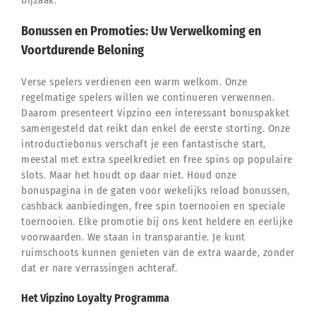
Bonussen en Promoties: Uw Verwelkoming en
Voortdurende Beloning
Verse spelers verdienen een warm welkom. Onze
regelmatige spelers willen we continueren verwennen.
Daarom presenteert Vipzino een interessant bonuspakket
samengesteld dat reikt dan enkel de eerste storting. Onze
introductiebonus verschaft je een fantastische start,
meestal met extra speelkrediet en free spins op populaire
slots. Maar het houdt op daar niet. Houd onze
bonuspagina in de gaten voor wekelijks reload bonussen,
cashback aanbiedingen, free spin toernooien en speciale
toernooien. Elke promotie bij ons kent heldere en eerlijke
voorwaarden. We staan in transparantie. Je kunt
ruimschoots kunnen genieten van de extra waarde, zonder
dat er nare verrassingen achteraf.
Het Vipzino Loyalty Programma