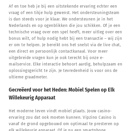
Af en toe heb je bij een uitstekende ervaring echter een
vraag of een tikje hulp gewenst. Het ondersteuningsteam
is dan steeds voor je klaar. We ondersteunen je in het
Nederlands en op ogenblikken die jou schikken. Of je een
technische vraag over een spel heeft, meer uitleg over een
bonus wilt, of hulp nodig hebt bij een transactie – wij zijn
er om te helpen. Je bereikt ons het snelst via de live chat,
een direct en persoonlijk contactkanaal. Voor meer
uitgebreide vragen kun je ook terecht bij onze e-
mailservice. Elke interactie behoort aardig, behulpzaam en
oplossingsgericht te zijn. Je tevredenheid is voor ons de
ultieme graadmeter.
Gecreëerd voor het Heden: Mobiel Spelen op Elk
Willekeurig Apparaat
Het moderne leven vindt mobiel plaats. Jouw casino-
ervaring zou dat ook moeten kunnen. Vipzino Casino is
vanaf de grond opgebouwd om optimaal te presteren op
elk willekeurig apparaat. Of je nu een smartphone