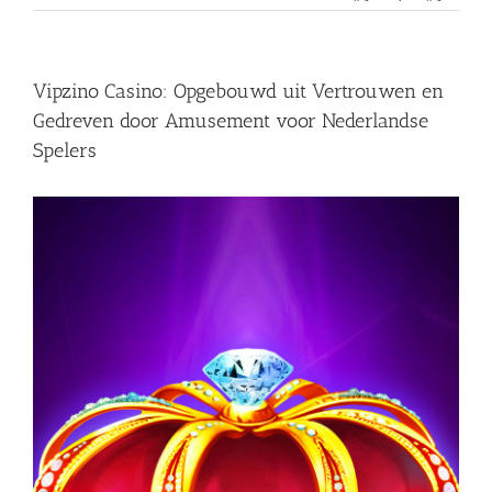
Vipzino Casino: Opgebouwd uit Vertrouwen en
Gedreven door Amusement voor Nederlandse
Spelers