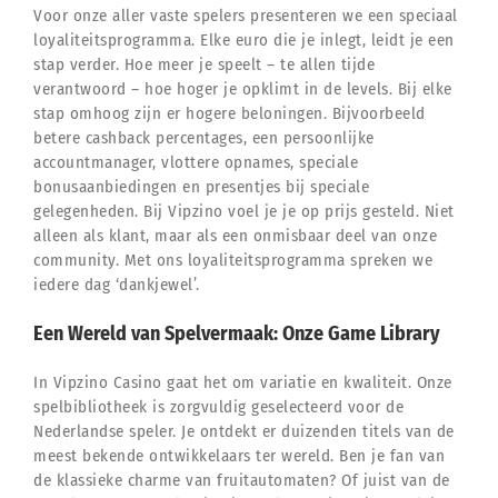
Voor onze aller vaste spelers presenteren we een speciaal
loyaliteitsprogramma. Elke euro die je inlegt, leidt je een
stap verder. Hoe meer je speelt – te allen tijde
verantwoord – hoe hoger je opklimt in de levels. Bij elke
stap omhoog zijn er hogere beloningen. Bijvoorbeeld
betere cashback percentages, een persoonlijke
accountmanager, vlottere opnames, speciale
bonusaanbiedingen en presentjes bij speciale
gelegenheden. Bij Vipzino voel je je op prijs gesteld. Niet
alleen als klant, maar als een onmisbaar deel van onze
community. Met ons loyaliteitsprogramma spreken we
iedere dag ‘dankjewel’.
Een Wereld van Spelvermaak: Onze Game Library
In Vipzino Casino gaat het om variatie en kwaliteit. Onze
spelbibliotheek is zorgvuldig geselecteerd voor de
Nederlandse speler. Je ontdekt er duizenden titels van de
meest bekende ontwikkelaars ter wereld. Ben je fan van
de klassieke charme van fruitautomaten? Of juist van de