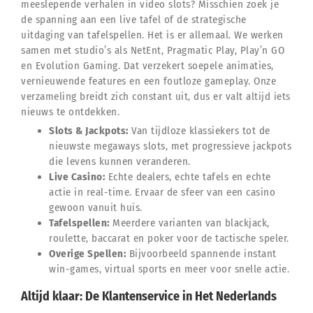
meeslepende verhalen in video slots? Misschien zoek je
de spanning aan een live tafel of de strategische
uitdaging van tafelspellen. Het is er allemaal. We werken
samen met studio’s als NetEnt, Pragmatic Play, Play’n GO
en Evolution Gaming. Dat verzekert soepele animaties,
vernieuwende features en een foutloze gameplay. Onze
verzameling breidt zich constant uit, dus er valt altijd iets
nieuws te ontdekken.
Slots & Jackpots:
Van tijdloze klassiekers tot de
nieuwste megaways slots, met progressieve jackpots
die levens kunnen veranderen.
Live Casino:
Echte dealers, echte tafels en echte
actie in real-time. Ervaar de sfeer van een casino
gewoon vanuit huis.
Tafelspellen:
Meerdere varianten van blackjack,
roulette, baccarat en poker voor de tactische speler.
Overige Spellen:
Bijvoorbeeld spannende instant
win-games, virtual sports en meer voor snelle actie.
Altijd klaar: De Klantenservice in Het Nederlands