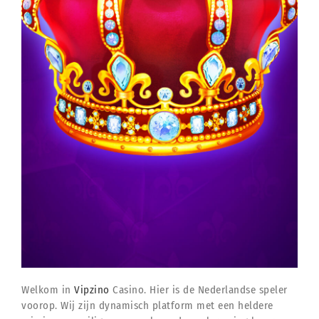
Welkom in
Vipzino
Casino. Hier is de Nederlandse speler
voorop. Wij zijn dynamisch platform met een heldere