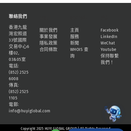
聯絡我們
資訊
網站地圖
連結
香港九龍
關於我們
主頁
Facebook
灣宏照道
事業發展
服務
LinkedIn
33號國際
隱私政策
新聞
WeChat
交易中心6
合同條款
WHOIS 查
Youtube
樓02,
詢
保持聯繫
03&05室
我們！
電話:
(852) 2525
6008
傳真:
(852) 2525
1105
電郵:
info@huyiglobal.com
Copyright 2025 HUYI GLOBAL GROUP | All Rights Reserved