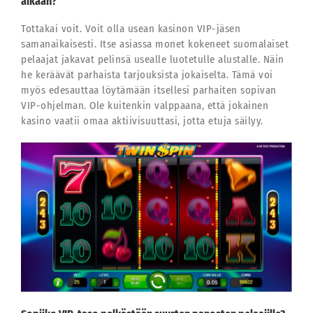
aikaan?
Tottakai voit. Voit olla usean kasinon VIP-jäsen
samanaikaisesti. Itse asiassa monet kokeneet suomalaiset
pelaajat jakavat pelinsä usealle luotetulle alustalle. Näin
he keräävät parhaista tarjouksista jokaiselta. Tämä voi
myös edesauttaa löytämään itsellesi parhaiten sopivan
VIP-ohjelman. Ole kuitenkin valppaana, että jokainen
kasino vaatii omaa aktiivisuuttasi, jotta etuja säilyy.