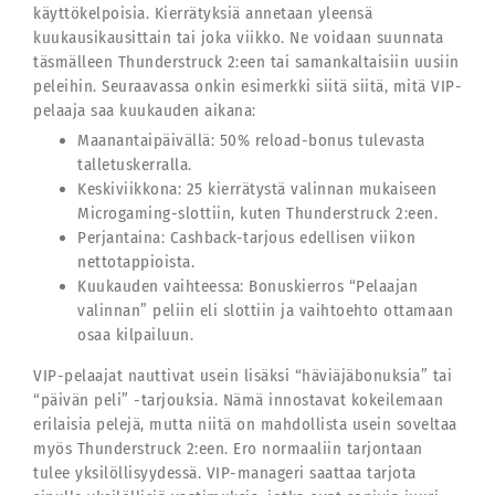
käyttökelpoisia. Kierrätyksiä annetaan yleensä
kuukausikausittain tai joka viikko. Ne voidaan suunnata
täsmälleen Thunderstruck 2:een tai samankaltaisiin uusiin
peleihin. Seuraavassa onkin esimerkki siitä siitä, mitä VIP-
pelaaja saa kuukauden aikana:
Maanantaipäivällä: 50% reload-bonus tulevasta
talletuskerralla.
Keskiviikkona: 25 kierrätystä valinnan mukaiseen
Microgaming-slottiin, kuten Thunderstruck 2:een.
Perjantaina: Cashback-tarjous edellisen viikon
nettotappioista.
Kuukauden vaihteessa: Bonuskierros “Pelaajan
valinnan” peliin eli slottiin ja vaihtoehto ottamaan
osaa kilpailuun.
VIP-pelaajat nauttivat usein lisäksi “häviäjäbonuksia” tai
“päivän peli” -tarjouksia. Nämä innostavat kokeilemaan
erilaisia pelejä, mutta niitä on mahdollista usein soveltaa
myös Thunderstruck 2:een. Ero normaaliin tarjontaan
tulee yksilöllisyydessä. VIP-manageri saattaa tarjota