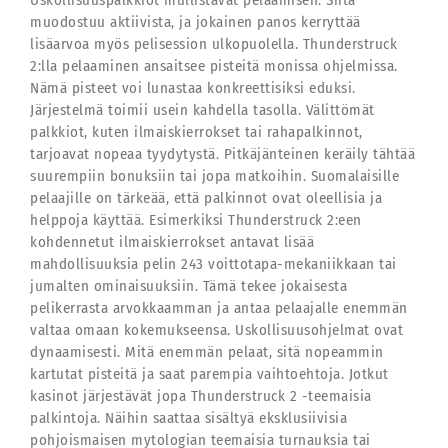
Uskollisuuspalkkiot mullistavat pelaamisen. Siitä
muodostuu aktiivista, ja jokainen panos kerryttää
lisäarvoa myös pelisession ulkopuolella. Thunderstruck
2:lla pelaaminen ansaitsee pisteitä monissa ohjelmissa.
Nämä pisteet voi lunastaa konkreettisiksi eduksi.
Järjestelmä toimii usein kahdella tasolla. Välittömät
palkkiot, kuten ilmaiskierrokset tai rahapalkinnot,
tarjoavat nopeaa tyydytystä. Pitkäjänteinen keräily tähtää
suurempiin bonuksiin tai jopa matkoihin. Suomalaisille
pelaajille on tärkeää, että palkinnot ovat oleellisia ja
helppoja käyttää. Esimerkiksi Thunderstruck 2:een
kohdennetut ilmaiskierrokset antavat lisää
mahdollisuuksia pelin 243 voittotapa-mekaniikkaan tai
jumalten ominaisuuksiin. Tämä tekee jokaisesta
pelikerrasta arvokkaamman ja antaa pelaajalle enemmän
valtaa omaan kokemukseensa. Uskollisuusohjelmat ovat
dynaamisesti. Mitä enemmän pelaat, sitä nopeammin
kartutat pisteitä ja saat parempia vaihtoehtoja. Jotkut
kasinot järjestävät jopa Thunderstruck 2 -teemaisia
palkintoja. Näihin saattaa sisältyä eksklusiivisia
pohjoismaisen mytologian teemaisia turnauksia tai