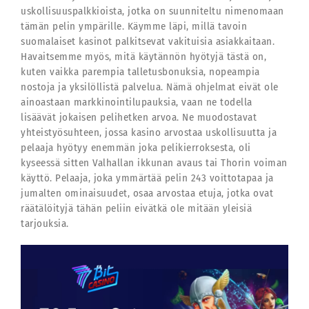
uskollisuuspalkkioista, jotka on suunniteltu nimenomaan
tämän pelin ympärille. Käymme läpi, millä tavoin
suomalaiset kasinot palkitsevat vakituisia asiakkaitaan.
Havaitsemme myös, mitä käytännön hyötyjä tästä on,
kuten vaikka parempia talletusbonuksia, nopeampia
nostoja ja yksilöllistä palvelua. Nämä ohjelmat eivät ole
ainoastaan markkinointilupauksia, vaan ne todella
lisäävät jokaisen pelihetken arvoa. Ne muodostavat
yhteistyösuhteen, jossa kasino arvostaa uskollisuutta ja
pelaaja hyötyy enemmän joka pelikierroksesta, oli
kyseessä sitten Valhallan ikkunan avaus tai Thorin voiman
käyttö. Pelaaja, joka ymmärtää pelin 243 voittotapaa ja
jumalten ominaisuudet, osaa arvostaa etuja, jotka ovat
räätälöityjä tähän peliin eivätkä ole mitään yleisiä
tarjouksia.