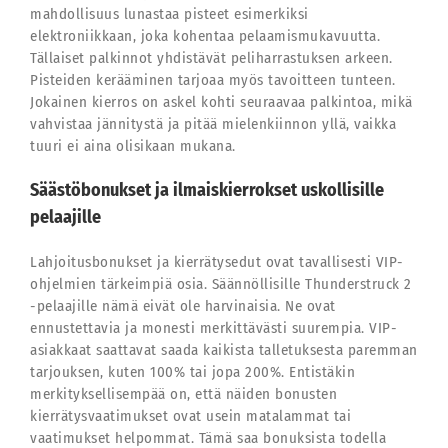
mahdollisuus lunastaa pisteet esimerkiksi
elektroniikkaan, joka kohentaa pelaamismukavuutta.
Tällaiset palkinnot yhdistävät peliharrastuksen arkeen.
Pisteiden kerääminen tarjoaa myös tavoitteen tunteen.
Jokainen kierros on askel kohti seuraavaa palkintoa, mikä
vahvistaa jännitystä ja pitää mielenkiinnon yllä, vaikka
tuuri ei aina olisikaan mukana.
Säästöbonukset ja ilmaiskierrokset uskollisille
pelaajille
Lahjoitusbonukset ja kierrätysedut ovat tavallisesti VIP-
ohjelmien tärkeimpiä osia. Säännöllisille Thunderstruck 2
-pelaajille nämä eivät ole harvinaisia. Ne ovat
ennustettavia ja monesti merkittävästi suurempia. VIP-
asiakkaat saattavat saada kaikista talletuksesta paremman
tarjouksen, kuten 100% tai jopa 200%. Entistäkin
merkityksellisempää on, että näiden bonusten
kierrätysvaatimukset ovat usein matalammat tai
vaatimukset helpommat. Tämä saa bonuksista todella