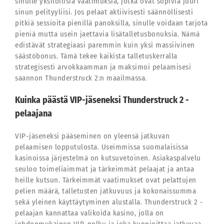
sinulle yksilöllisiä vaatimuksia, jotka ovat sopivia juuri
sinun pelityyliisi. Jos pelaat aktiivisesti säännöllisesti
pitkiä sessioita pienillä panoksilla, sinulle voidaan tarjota
pieniä mutta usein jaettavia lisätalletusbonuksia. Nämä
edistävät strategiaasi paremmin kuin yksi massiivinen
säästöbonus. Tämä tekee kaikista talletuskerralla
strategisesti arvokkaamman ja maksimoi pelaamisesi
saannon Thunderstruck 2:n maailmassa.
Kuinka päästä VIP-jäseneksi Thunderstruck 2 -
pelaajana
VIP-jäseneksi pääseminen on yleensä jatkuvan
pelaamisen lopputulosta. Useimmissa suomalaisissa
kasinoissa järjestelmä on kutsuvetoinen. Asiakaspalvelu
seuloo toimeliaimmat ja tärkeimmät pelaajat ja antaa
heille kutsun. Tärkeimmät vaatimukset ovat pelattujen
pelien määrä, talletusten jatkuvuus ja kokonaissumma
sekä yleinen käyttäytyminen alustalla. Thunderstruck 2 -
pelaajan kannattaa valikoida kasino, jolla on
johdonmukainen VIP-polku ja joka kunnioittaa jatkuvaa