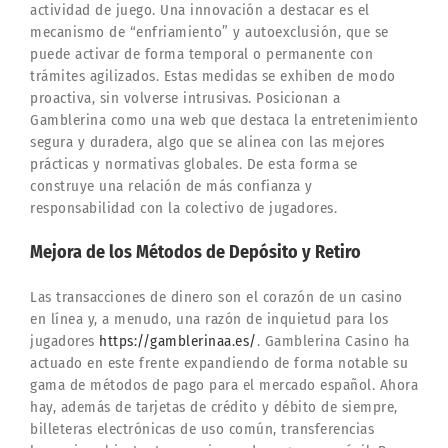
actividad de juego. Una innovación a destacar es el
mecanismo de “enfriamiento” y autoexclusión, que se
puede activar de forma temporal o permanente con
trámites agilizados. Estas medidas se exhiben de modo
proactiva, sin volverse intrusivas. Posicionan a
Gamblerina como una web que destaca la entretenimiento
segura y duradera, algo que se alinea con las mejores
prácticas y normativas globales. De esta forma se
construye una relación de más confianza y
responsabilidad con la colectivo de jugadores.
Mejora de los Métodos de Depósito y Retiro
Las transacciones de dinero son el corazón de un casino
en línea y, a menudo, una razón de inquietud para los
jugadores
https://gamblerinaa.es/
. Gamblerina Casino ha
actuado en este frente expandiendo de forma notable su
gama de métodos de pago para el mercado español. Ahora
hay, además de tarjetas de crédito y débito de siempre,
billeteras electrónicas de uso común, transferencias