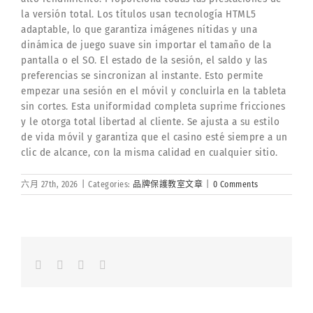
la versión total. Los títulos usan tecnología HTML5
adaptable, lo que garantiza imágenes nítidas y una
dinámica de juego suave sin importar el tamaño de la
pantalla o el SO. El estado de la sesión, el saldo y las
preferencias se sincronizan al instante. Esto permite
empezar una sesión en el móvil y concluirla en la tableta
sin cortes. Esta uniformidad completa suprime fricciones
y le otorga total libertad al cliente. Se ajusta a su estilo
de vida móvil y garantiza que el casino esté siempre a un
clic de alcance, con la misma calidad en cualquier sitio.
六月 27th, 2026
|
Categories:
品牌保護教室文章
|
0 Comments
Facebook
LinkedIn
Whatsapp
Email