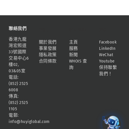
聯絡我們
資訊
網站地圖
連結
香港九龍
關於我們
主頁
Facebook
灣宏照道
事業發展
服務
LinkedIn
33號國際
隱私政策
新聞
WeChat
交易中心6
合同條款
WHOIS 查
Youtube
樓02,
詢
保持聯繫
03&05室
我們！
電話:
(852) 2525
6008
傳真:
(852) 2525
1105
電郵:
info@huyiglobal.com