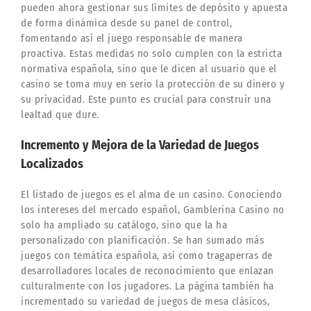
pueden ahora gestionar sus límites de depósito y apuesta
de forma dinámica desde su panel de control,
fomentando así el juego responsable de manera
proactiva. Estas medidas no solo cumplen con la estricta
normativa española, sino que le dicen al usuario que el
casino se toma muy en serio la protección de su dinero y
su privacidad. Este punto es crucial para construir una
lealtad que dure.
Incremento y Mejora de la Variedad de Juegos
Localizados
El listado de juegos es el alma de un casino. Conociendo
los intereses del mercado español, Gamblerina Casino no
solo ha ampliado su catálogo, sino que la ha
personalizado con planificación. Se han sumado más
juegos con temática española, así como tragaperras de
desarrolladores locales de reconocimiento que enlazan
culturalmente con los jugadores. La página también ha
incrementado su variedad de juegos de mesa clásicos,