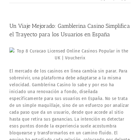
Un Viaje Mejorado: Gamblerina Casino Simplifica
el Trayecto para los Usuarios en España
El mercado de los casinos en línea cambia sin parar. Para
sobrevivir, una plataforma debe adaptarse a la misma
velocidad. Gamblerina Casino lo sabe y por eso ha
iniciado una renovación a fondo, diseñada
específicamente para sus usuarios en España. No se trata
de un simple maquillaje, sino de un esfuerzo por analizar
cada paso que da un usuario, desde que accede al sitio
hasta que retira sus ganancias. La intención es detectar
esos puntos donde la experiencia suele acostumbra
bloquearse y transformarlos en un camino fluido. El
equipo ha estudiado cada relación, colocando por delante