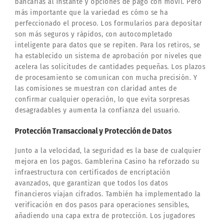
bancarias al instante y opciones de pago con móvil. Pero
más importante que la variedad es cómo se ha
perfeccionado el proceso. Los formularios para depositar
son más seguros y rápidos, con autocompletado
inteligente para datos que se repiten. Para los retiros, se
ha establecido un sistema de aprobación por niveles que
acelera las solicitudes de cantidades pequeñas. Los plazos
de procesamiento se comunican con mucha precisión. Y
las comisiones se muestran con claridad antes de
confirmar cualquier operación, lo que evita sorpresas
desagradables y aumenta la confianza del usuario.
Protección Transaccional y Protección de Datos
Junto a la velocidad, la seguridad es la base de cualquier
mejora en los pagos. Gamblerina Casino ha reforzado su
infraestructura con certificados de encriptación
avanzados, que garantizan que todos los datos
financieros viajan cifrados. También ha implementado la
verificación en dos pasos para operaciones sensibles,
añadiendo una capa extra de protección. Los jugadores