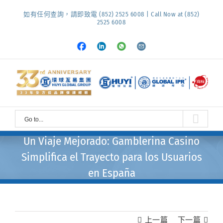
Skip
如有任何查詢，請即致電 (852) 2525 6008 | Call Now at (852)
to
2525 6008
content
Facebook
LinkedIn
Whatsapp
Email
Go to...
Un Viaje Mejorado: Gamblerina Casino
Simplifica el Trayecto para los Usuarios
en España
上一篇
下一篇