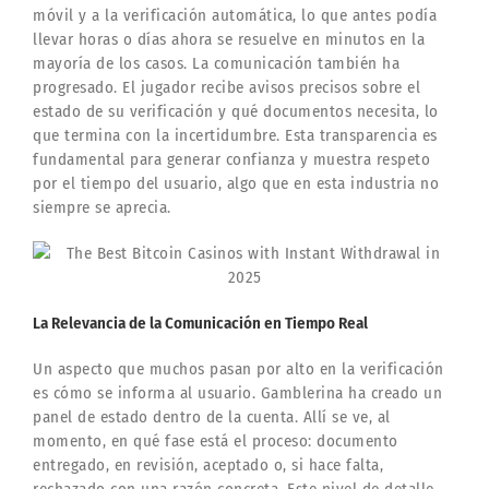
móvil y a la verificación automática, lo que antes podía
llevar horas o días ahora se resuelve en minutos en la
mayoría de los casos. La comunicación también ha
progresado. El jugador recibe avisos precisos sobre el
estado de su verificación y qué documentos necesita, lo
que termina con la incertidumbre. Esta transparencia es
fundamental para generar confianza y muestra respeto
por el tiempo del usuario, algo que en esta industria no
siempre se aprecia.
La Relevancia de la Comunicación en Tiempo Real
Un aspecto que muchos pasan por alto en la verificación
es cómo se informa al usuario. Gamblerina ha creado un
panel de estado dentro de la cuenta. Allí se ve, al
momento, en qué fase está el proceso: documento
entregado, en revisión, aceptado o, si hace falta,