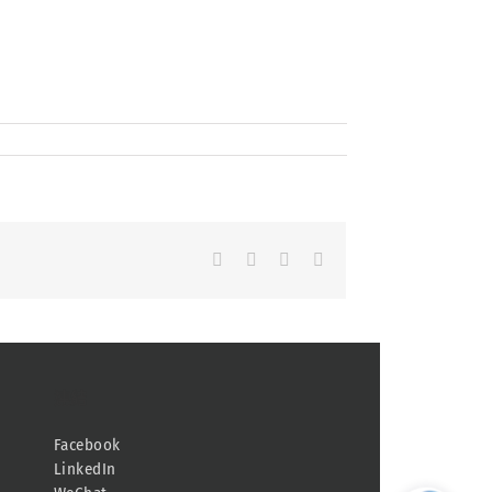
Facebook
LinkedIn
Whatsapp
Email
連結
Facebook
LinkedIn