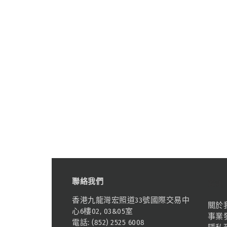
聯絡我們
資訊
香港九龍灣宏照道33號國際交易中
關於
心6樓02, 03&05室
事業
電話: (852) 2525 6008