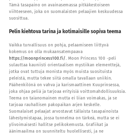
Tämä tasapaino on avainasemassa pitkäkestoiseen
viihteeseen, joka on suomalaisten pelaajien keskuudessa
suosittua.
Pelin kiehtova tarina ja kotimaisille sopiva teema
Vaikka turvallisuus on pohja, pelaamiseen liittyvä
kokemus on olla mukaansatempaava
https://moonprincess100.fi/
. Moon Princess 100 -peli
sulauttaa kauniisti orientaalisen mystiikan elementtejä,
jotka ovat tuttuja monista myös muista suosituista
peleistä, mutta tekee siitä omalla tavallaan uniikin.
Päähenkilönä on vahva ja karismaattinen Kuuprinsessa,
joka ohjaa peliä ja tarjoaa erityisiä voittomahdollisuuksia.
Teema on taianomainen mutta ei liian voimakas, ja se
tarjoaa rauhallisen pakopaikan arjen keskelle.
Suomalaiset pelaajat arvostavat tällaista tasapainoista
lähestymistapaa, jossa tunnelma on tärkeä, mutta se ei
ylivoimaisesti hallitse pelikokemusta. Grafiikat ja
äänimaailma on suunniteltu huolellisesti, ja ne