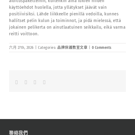
aloituspaketteihin, kuitenkin aina lukien niiden
käyttöehdot huolella, jotta yllätykset jäävät vain
positiivisiksi. Lähde liikkeelle pienillä vedoilla, kunnes
hallitset pelin kulun ja toiminnot, ja pidä mielessä, että
jokainen pelikerta on ainutlaatuinen seikkailu, eikä varma
reitti voittoon.
六月 27th, 2026
|
Categories:
品牌保護教室文章
|
0 Comments
Facebook
LinkedIn
Whatsapp
Email
聯絡我們
資訊
網站地圖
連結