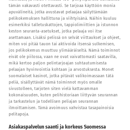
tämän vakavasti otettavasti. Se tarjoaa käyttöön monia
apuvälineitä, jotka avustavat pelaajaa säilyttämään
pelikokemuksen hallittuna ja viihtyisänä. Näihin kuuluu
esimerkiksi talletuskattojen, tappiolimiittien ja istunnon
keston seuranta-asetukset, jotka pelaaja voi itse
asettamaan. Lisäksi pelissä on selvät viittaukset ja ohjeet,
miten voi pitää tauon tai aktivoida itsensä sulkemisen,
jos pelikokemus muuttuu ylimääräiseltä. Nämä toiminnot
eivät ole piilossa, vaan ne ovat vaivattomasti saatavilla,
mikä kertoo paljon pelintarjoajan suhtautumisesta
pelaajan hyvinvointia kohtaan ja arvostuksesta. Monet
suomalaiset kasinot, jotka pitävät valikoimassaan tätä
peliä, sisällyttävät nämä toiminnot myös omalle
sivustolleen, tarjoten siten vielä kattavamman
kokonaisuuden, kuten pelihistoriaan liittyvän seurannan
ja tarkastelun ja todellisen peliajan seurannan
ilmoittamisen. Tämä avoimuus vahvistaa tasapainoisia
pelitapoja.
Asiakaspalvelun saanti ja korkeus Suomessa