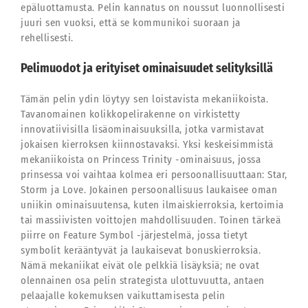
epäluottamusta. Pelin kannatus on noussut luonnollisesti
juuri sen vuoksi, että se kommunikoi suoraan ja
rehellisesti.
Pelimuodot ja erityiset ominaisuudet selityksillä
Tämän pelin ydin löytyy sen loistavista mekaniikoista.
Tavanomainen kolikkopelirakenne on virkistetty
innovatiivisilla lisäominaisuuksilla, jotka varmistavat
jokaisen kierroksen kiinnostavaksi. Yksi keskeisimmistä
mekaniikoista on Princess Trinity -ominaisuus, jossa
prinsessa voi vaihtaa kolmea eri persoonallisuuttaan: Star,
Storm ja Love. Jokainen persoonallisuus laukaisee oman
uniikin ominaisuutensa, kuten ilmaiskierroksia, kertoimia
tai massiivisten voittojen mahdollisuuden. Toinen tärkeä
piirre on Feature Symbol -järjestelmä, jossa tietyt
symbolit kerääntyvät ja laukaisevat bonuskierroksia.
Nämä mekaniikat eivät ole pelkkiä lisäyksiä; ne ovat
olennainen osa pelin strategista ulottuvuutta, antaen
pelaajalle kokemuksen vaikuttamisesta pelin