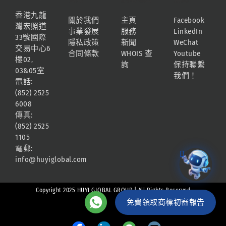
香港九龍
關於我們
主頁
Facebook
灣宏照道
事業發展
服務
LinkedIn
33號國際
隱私政策
新聞
WeChat
交易中心6
合同條款
WHOIS 查
Youtube
樓02,
詢
保持聯繫
03&05室
我們！
電話:
(852) 2525
6008
傳真:
(852) 2525
1105
電郵:
info@huyiglobal.com
Copyright 2025 HUYI GLOBAL GROUP | All Rights Reserved
免費領取商標初審報告
Facebook
LinkedIn
Whatsapp
Email