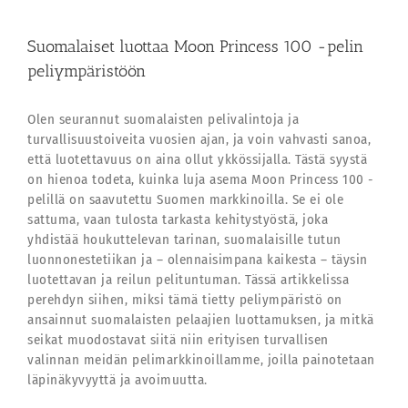
Suomalaiset luottaa Moon Princess 100 -pelin
peliympäristöön
Olen seurannut suomalaisten pelivalintoja ja
turvallisuustoiveita vuosien ajan, ja voin vahvasti sanoa,
että luotettavuus on aina ollut ykkössijalla. Tästä syystä
on hienoa todeta, kuinka luja asema Moon Princess 100 -
pelillä on saavutettu Suomen markkinoilla. Se ei ole
sattuma, vaan tulosta tarkasta kehitystyöstä, joka
yhdistää houkuttelevan tarinan, suomalaisille tutun
luonnonestetiikan ja – olennaisimpana kaikesta – täysin
luotettavan ja reilun pelituntuman. Tässä artikkelissa
perehdyn siihen, miksi tämä tietty peliympäristö on
ansainnut suomalaisten pelaajien luottamuksen, ja mitkä
seikat muodostavat siitä niin erityisen turvallisen
valinnan meidän pelimarkkinoillamme, joilla painotetaan
läpinäkyvyyttä ja avoimuutta.