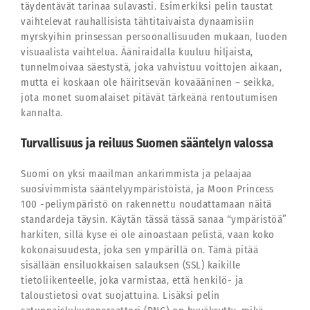
täydentävät tarinaa sulavasti. Esimerkiksi pelin taustat
vaihtelevat rauhallisista tähtitaivaista dynaamisiin
myrskyihin prinsessan persoonallisuuden mukaan, luoden
visuaalista vaihtelua. Ääniraidalla kuuluu hiljaista,
tunnelmoivaa säestystä, joka vahvistuu voittojen aikaan,
mutta ei koskaan ole häiritsevän kovaääninen – seikka,
jota monet suomalaiset pitävät tärkeänä rentoutumisen
kannalta.
Turvallisuus ja reiluus Suomen sääntelyn valossa
Suomi on yksi maailman ankarimmista ja pelaajaa
suosivimmista sääntelyympäristöistä, ja Moon Princess
100 -peliympäristö on rakennettu noudattamaan näitä
standardeja täysin. Käytän tässä tässä sanaa “ympäristöä”
harkiten, sillä kyse ei ole ainoastaan pelistä, vaan koko
kokonaisuudesta, joka sen ympärillä on. Tämä pitää
sisällään ensiluokkaisen salauksen (SSL) kaikille
tietoliikenteelle, joka varmistaa, että henkilö- ja
taloustietosi ovat suojattuina. Lisäksi pelin