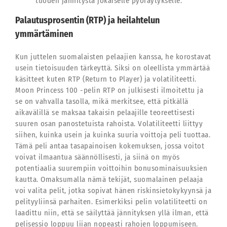
tuoden jännitystä jokaiselle pyöräytykselle.
Palautusprosentin (RTP) ja heilahtelun
ymmärtäminen
Kun juttelen suomalaisten pelaajien kanssa, he korostavat
usein tietoisuuden tärkeyttä. Siksi on oleellista ymmärtää
käsitteet kuten RTP (Return to Player) ja volatiliteetti.
Moon Princess 100 -pelin RTP on julkisesti ilmoitettu ja
se on vahvalla tasolla, mikä merkitsee, että pitkällä
aikavälillä se maksaa takaisin pelaajille teoreettisesti
suuren osan panostetuista rahoista. Volatiliteetti liittyy
siihen, kuinka usein ja kuinka suuria voittoja peli tuottaa.
Tämä peli antaa tasapainoisen kokemuksen, jossa voitot
voivat ilmaantua säännöllisesti, ja siinä on myös
potentiaalia suurempiin voittoihin bonusominaisuuksien
kautta. Omaksumalla nämä tekijät, suomalainen pelaaja
voi valita pelit, jotka sopivat hänen riskinsietokykyynsä ja
pelityyliinsä parhaiten. Esimerkiksi pelin volatiliteetti on
laadittu niin, että se säilyttää jännityksen yllä ilman, että
pelisessio loppuu liian nopeasti rahojen loppumiseen.