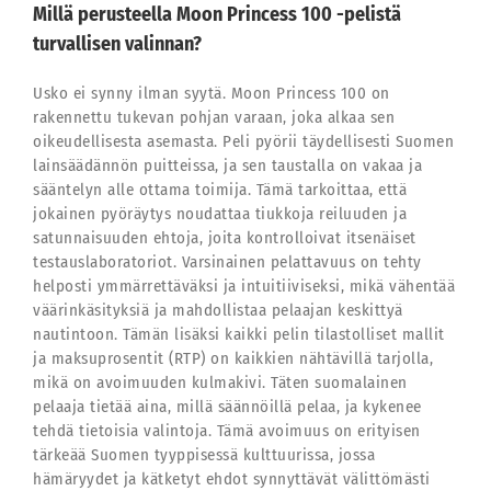
Millä perusteella Moon Princess 100 -pelistä
turvallisen valinnan?
Usko ei synny ilman syytä. Moon Princess 100 on
rakennettu tukevan pohjan varaan, joka alkaa sen
oikeudellisesta asemasta. Peli pyörii täydellisesti Suomen
lainsäädännön puitteissa, ja sen taustalla on vakaa ja
sääntelyn alle ottama toimija. Tämä tarkoittaa, että
jokainen pyöräytys noudattaa tiukkoja reiluuden ja
satunnaisuuden ehtoja, joita kontrolloivat itsenäiset
testauslaboratoriot. Varsinainen pelattavuus on tehty
helposti ymmärrettäväksi ja intuitiiviseksi, mikä vähentää
väärinkäsityksiä ja mahdollistaa pelaajan keskittyä
nautintoon. Tämän lisäksi kaikki pelin tilastolliset mallit
ja maksuprosentit (RTP) on kaikkien nähtävillä tarjolla,
mikä on avoimuuden kulmakivi. Täten suomalainen
pelaaja tietää aina, millä säännöillä pelaa, ja kykenee
tehdä tietoisia valintoja. Tämä avoimuus on erityisen
tärkeää Suomen tyyppisessä kulttuurissa, jossa
hämäryydet ja kätketyt ehdot synnyttävät välittömästi