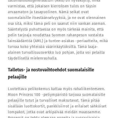
satunnaislukugeneraattori (RNG) on hyväksytty, mikä
varmistaa, että jokaisen kierroksen tulos on täysin
arvaamaton ja tasapuolinen. Nämä seikat ovat
suomalaisille itsestäänselvyyksiä, ja ne ovat olennainen
osa sitä, miksi tämä peli on saanut niin vankan aseman.
Sääntelystä puhuttaessa on myös tärkeää mainita, että
pelin tarjoaja noudattaa Suomen rahanpesun vastaista
lainsäädäntöä (AML) ja tuntee-asiakas -periaatteita, mikä
turvaa koko yhteisöä väärinkäytöksiltä. Tämä laaja-
alainen turvallisuusverkko luo pohjan, jolla voi pelailla
täydellisellä mielenrauhalla.
Talletus- ja nostovaihtoehdot suomalaisille
pelaajille
Luotettava pelikokemus kattaa myös rahaliikenteeseen.
Moon Princess 100 -peliympäristö tarjoaa suomalaisille
pelaajille tutut ja turvalliset maksutavat. Tämä pitää
sisällään luottokortit, pankkisiirrot ja erilaiset sähköiset
lompakot, jotka ovat arkipäivää meidän maassamme.
Prosessit on tehty olemaan nopeita ja suoraviivaisia,