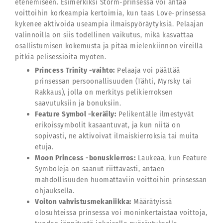
etenemiseen. Esimerkiksi Storm-prinsessa voi antaa
voittoihin korkeampia kertoimia, kun taas Love-prinsessa
kykenee aktivoida useampia ilmaispyöräytyksiä. Pelaajan
valinnoilla on siis todellinen vaikutus, mikä kasvattaa
osallistumisen kokemusta ja pitää mielenkiinnon vireillä
pitkiä pelisessioita myöten.
Princess Trinity -vaihto:
Pelaaja voi päättää
prinsessan persoonallisuuden (Tähti, Myrsky tai
Rakkaus), jolla on merkitys pelikierroksen
saavutuksiin ja bonuksiin.
Feature Symbol -keräily:
Pelikentälle ilmestyvät
erikoissymbolit kasaantuvat, ja kun niitä on
sopivasti, ne aktivoivat ilmaiskierroksia tai muita
etuja.
Moon Princess -bonuskierros:
Laukeaa, kun Feature
Symboleja on saanut riittävästi, antaen
mahdollisuuden huomattaviin voittoihin prinsessan
ohjauksella.
Voiton vahvistusmekaniikka:
Määrätyissä
olosuhteissa prinsessa voi moninkertaistaa voittoja,