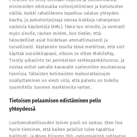
minimoiden odotusaika voitonjuhlimisen ja kotiutusten
välillä. Kaikki rahaliikenne tapahtuu salatun yhteyden
kautta, ja palveluntarjoaja seuraa tiukkoja rahanpesun
vastaisia käytäntöjä (AML). Tämä tuo minulle, ja varmasti
myös sinulle, rauhan mielen, kun tiedän, että
taloudelliset asiat hoidetaan ammattimaisesti ja
turvallisesti. Käytännön tasolla tämä merkitsee, että voit
käyttää suosikkitapaasi, olkoon se sitten MobilePay,
Trustly-pikasiirto tai perinteinen verkkopankkitunnus, ja
nostaa voitot samalle kanavalle useimmiten muutamassa
tunnissa. Tällaisten kotimaisten maksuratkaisujen
sisällyttäminen on viesti siitä, että palvelu on todella
suunniteltu Suomen markkinoita varten.
Tietoisen pelaamisen edistäminen pelin
yhteydessä
Luottamuksellisuuden toinen puoli on vastuu. Olen itse
hyvin tietoinen, että kaiken pelailun tulee tapahtua
hallitusti, ja Moon Princess 100 -peliympäristö suhtautuu