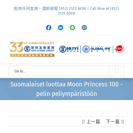
Skip
如有任何查詢，請即致電 (852) 2525 6008 | Call Now at (852)
to
2525 6008
content
Facebook
LinkedIn
Whatsapp
Email
Go to...
Suomalaiset luottaa Moon Princess 100 -
pelin peliympäristöön
上一篇
下一篇