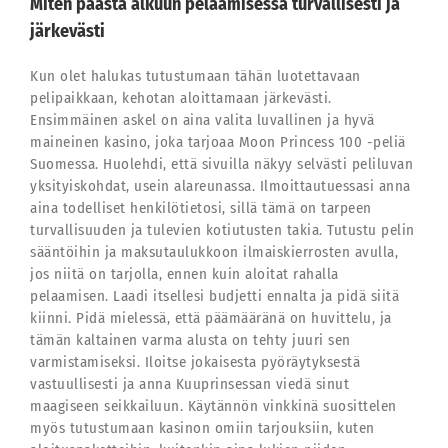
Miten päästä alkuun pelaamisessa turvallisesti ja
järkevästi
Kun olet halukas tutustumaan tähän luotettavaan
pelipaikkaan, kehotan aloittamaan järkevästi.
Ensimmäinen askel on aina valita luvallinen ja hyvä
maineinen kasino, joka tarjoaa Moon Princess 100 -peliä
Suomessa. Huolehdi, että sivuilla näkyy selvästi peliluvan
yksityiskohdat, usein alareunassa. Ilmoittautuessasi anna
aina todelliset henkilötietosi, sillä tämä on tarpeen
turvallisuuden ja tulevien kotiutusten takia. Tutustu pelin
sääntöihin ja maksutaulukkoon ilmaiskierrosten avulla,
jos niitä on tarjolla, ennen kuin aloitat rahalla
pelaamisen. Laadi itsellesi budjetti ennalta ja pidä siitä
kiinni. Pidä mielessä, että päämääränä on huvittelu, ja
tämän kaltainen varma alusta on tehty juuri sen
varmistamiseksi. Iloitse jokaisesta pyöräytyksestä
vastuullisesti ja anna Kuuprinsessan viedä sinut
maagiseen seikkailuun. Käytännön vinkkinä suosittelen
myös tutustumaan kasinon omiin tarjouksiin, kuten