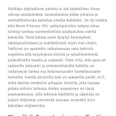
Yksikään digitaalinen palvelu ei ole täydellinen ilman
vahvaa asiakastukea. Suomalaisena pidän pikaisia ja
ammattitaitoista palvelua omalla kielelläni. On ilo todeta,
että Moon Princess 100 -peliympäristön takana oleva
toimija tuottaa suomenkielistä asiakastukea useilla
kanavilla. Tämä kattaa usein kysytyt kysymykset,
sähköpostitukeen ja mahdollisesti myös live-chatin.
Tukitiimi on opastettu ratkaisemaan sekä teknisiä
ongelmia että kysymyksiä tileistä ja rahaliikenteestä
ystävällisellä tavalla ja nopeasti. Tieto siitä, että apua on
saatavilla kätevästi ja ymmärrettävällä kielellä, on
ratkaisevan tärkeä osa kokonaisuuden luotettavuuden
tunnetta. Useilla alustoilla tuki on saatavilla peräti 24/7,
mikä täyttää modernin pelaajan toiveita, joka tuppaa
pelata milloin tahansa. Kielen osaaminen on tässä
avainasemassa, sillä teknisiä käsitteitä ja sääntöjä on
paljon helpompi ymmärtää suoraan suomeksi kuin
kääntäen englannista.