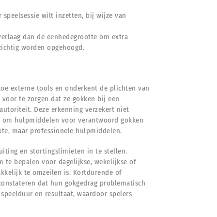
speelsessie wilt inzetten, bij wijze van
 verlaag dan de eenhedegrootte om extra
orzichtig worden opgehoogd.
 toe externe tools en onderkent de plichten van
 voor te zorgen dat ze gokken bij een
utoriteit. Deze erkenning verzekert niet
ook om hulpmiddelen voor verantwoord gokken
kte, maar professionele hulpmiddelen.
iting en stortingslimieten in te stellen.
te bepalen voor dagelijkse, wekelijkse of
kkelijk te omzeilen is. Kortdurende of
e constateren dat hun gokgedrag problematisch
 speelduur en resultaat, waardoor spelers