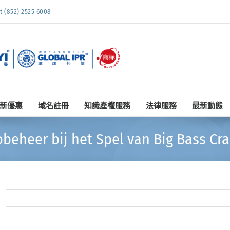
852) 2525 6008
新優惠
域名註冊
知識產權服務
法律服務
最新動態
cobeheer bij het Spel van Big Bass C