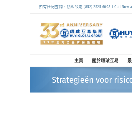
Skip
如有任何查詢，請即致電 (852) 2525 6008 | Call Now at (
to
content
主頁
關於環球互易
最
Strategieën voor risi