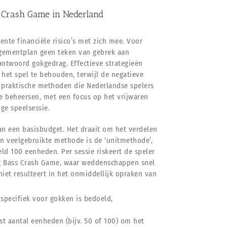
ss Crash Game in Nederland
ente financiële risico’s met zich mee. Voor
agementplan geen teken van gebrek aan
antwoord gokgedrag. Effectieve strategieën
het spel te behouden, terwijl de negatieve
n praktische methoden die Nederlandse spelers
e beheersen, met een focus op het vrijwaren
ge speelsessie.
an een basisbudget. Het draait om het verdelen
en veelgebruikte methode is de ‘unitmethode’,
ld 100 eenheden. Per sessie riskeert de speler
Big Bass Crash Game, waar weddenschappen snel
niet resulteert in het onmiddellijk opraken van
 specifiek voor gokken is bedoeld,
st aantal eenheden (bijv. 50 of 100) om het