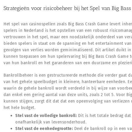
Strategieën voor risicobeheer bij het Spel van Big Ba
Het spel van casinospellen zoals Big Bass Crash Game levert inher
spelers in Nederland is het opstellen van een robuust risicoman
vertrouwen in het spel, maar een noodzakelijk onderdeel van ver
bieden spelers in staat om de spanning en het entertainment van 
gevolgen van verlies worden geminimaliseerd. Dit artikel duikt i
kunnen toepassen om hun spelervaring bij Big Bass Crash Game t
van hun bankroll en het garanderen van een duurzame en plezieri
Bankrollbeheer is een gestructureerde methode die verder gaat d
van het gehele speelbudget in kleinere, hanteerbare eenheden. E
waarin de gehele bankroll wordt verdeeld in bij wijze van voorbee
dan enkel een gering aantal van deze units, zoals 2 tot 5. Voor 
kunnen stijgen, zorgt dit dat dat een opeenvolging van verliezen 
het hele budget.
Stel vast de volledige bankroll:
Dit is het totale bedrag dat
onafhankelijk van levensonderhoud.
Stel vast de eenhedegrootte:
Deel de bankroll op in een va