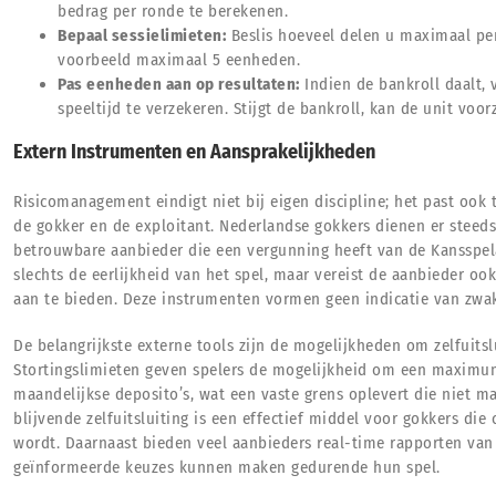
bedrag per ronde te berekenen.
Bepaal sessielimieten:
Beslis hoeveel delen u maximaal per 
voorbeeld maximaal 5 eenheden.
Pas eenheden aan op resultaten:
Indien de bankroll daalt,
speeltijd te verzekeren. Stijgt de bankroll, kan de unit vo
Extern Instrumenten en Aansprakelijkheden
Risicomanagement eindigt niet bij eigen discipline; het past ook
de gokker en de exploitant. Nederlandse gokkers dienen er steeds
betrouwbare aanbieder die een vergunning heeft van de Kansspela
slechts de eerlijkheid van het spel, maar vereist de aanbieder 
aan te bieden. Deze instrumenten vormen geen indicatie van zwa
De belangrijkste externe tools zijn de mogelijkheden om zelfuitslu
Stortingslimieten geven spelers de mogelijkheid om een maximum 
maandelijkse deposito’s, wat een vaste grens oplevert die niet ma
blijvende zelfuitsluiting is een effectief middel voor gokkers di
wordt. Daarnaast bieden veel aanbieders real-time rapporten van
geïnformeerde keuzes kunnen maken gedurende hun spel.