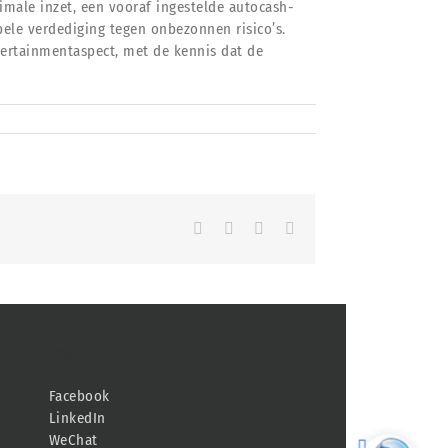
imale inzet, een vooraf ingestelde autocash-
bbele verdediging tegen onbezonnen risico’s.
ntertainmentaspect, met de kennis dat de
Facebook
LinkedIn
Whatsapp
Email
連結
Facebook
LinkedIn
WeChat