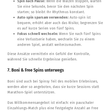
Spin nach Pause:
Wenn die Walzen stoppen, warten
Sie eine Sekunde, bevor Sie den nächsten Spin
starten; so bleibt Ihr Rhythmus konstant.
Auto‑spin sparsam verwenden:
Auto‑spin ist
bequem, erhöht aber auch das Risiko; begrenzen Sie
es auf kurze Serien von fünf Spins.
Fokus schnell wechseln:
Wenn Sie nach fünf Spins
eine Verlustserie haben, wechseln Sie zu einem
anderen Spiel, anstatt weiterzumachen.
Diese Ansätze vermitteln ein Gefühl der Kontrolle,
während Sie schnelle Ergebnisse genießen.
7. Boni & Free Spins unterwegs
Boni sind auch bei Spinsy Teil des mobilen Erlebnisses,
werden aber so angeboten, dass sie kurze Sessions statt
Marathon‑Spiel unterstützen.
Das Willkommensangebot ist einfach: ein pauschaler
Einzahlungs‑Match plus eine festgelegte Anzahl an Free