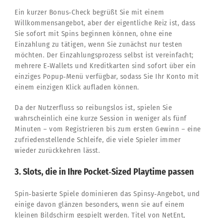
Ein kurzer Bonus‑Check begrüßt Sie mit einem
Willkommensangebot, aber der eigentliche Reiz ist, dass
Sie sofort mit Spins beginnen können, ohne eine
Einzahlung zu tätigen, wenn Sie zunächst nur testen
möchten. Der Einzahlungsprozess selbst ist vereinfacht;
mehrere E‑Wallets und Kreditkarten sind sofort über ein
einziges Popup‑Menü verfügbar, sodass Sie Ihr Konto mit
einem einzigen Klick aufladen können.
Da der Nutzerfluss so reibungslos ist, spielen Sie
wahrscheinlich eine kurze Session in weniger als fünf
Minuten – vom Registrieren bis zum ersten Gewinn – eine
zufriedenstellende Schleife, die viele Spieler immer
wieder zurückkehren lässt.
3. Slots, die in Ihre Pocket‑Sized Playtime passen
Spin‑basierte Spiele dominieren das Spinsy‑Angebot, und
einige davon glänzen besonders, wenn sie auf einem
kleinen Bildschirm gespielt werden. Titel von NetEnt,