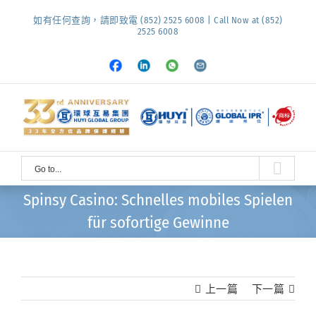
Skip
如有任何查詢，請即致電 (852) 2525 6008 | Call Now at (852)
to
2525 6008
content
Facebook
LinkedIn
Whatsapp
Email
Go to...
Spinsy Casino: Schnelles mobiles Spielen
für sofortige Gewinne
上一篇
下一篇