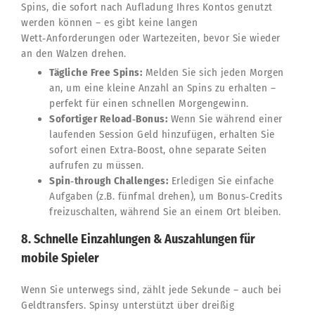
Spins, die sofort nach Aufladung Ihres Kontos genutzt
werden können – es gibt keine langen
Wett‑Anforderungen oder Wartezeiten, bevor Sie wieder
an den Walzen drehen.
Tägliche Free Spins:
Melden Sie sich jeden Morgen
an, um eine kleine Anzahl an Spins zu erhalten –
perfekt für einen schnellen Morgengewinn.
Sofortiger Reload‑Bonus:
Wenn Sie während einer
laufenden Session Geld hinzufügen, erhalten Sie
sofort einen Extra‑Boost, ohne separate Seiten
aufrufen zu müssen.
Spin‑through Challenges:
Erledigen Sie einfache
Aufgaben (z.B. fünfmal drehen), um Bonus‑Credits
freizuschalten, während Sie an einem Ort bleiben.
8. Schnelle Einzahlungen & Auszahlungen für
mobile Spieler
Wenn Sie unterwegs sind, zählt jede Sekunde – auch bei
Geldtransfers. Spinsy unterstützt über dreißig