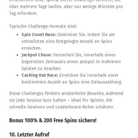
über mehrere Tage laufen, aber nur wenige Minuten pro
Tag erfordern.
Typische Challenge‑Formate sind:
Spin Count Race:
Gewinnen Sie, indem Sie am
schnellsten eine festgelegte Anzahl an Spins
erreichen.
Jackpot Chase:
Versuchen Sie, innerhalb eines
begrenzten Zeitraums einen Jackpot in mehreren
Spielen zu knacken.
Cashing Out Race:
Erreichen Sie innerhalb einer
bestimmten Anzahl an Spins eine Zielauszahlung.
Diese Challenges fördern wiederholte Besuche, während
sie jede Session kurz halten – ideal für Spieler, die
schnelle Gewinne und Leaderboard‑Ruhm schätzen.
Bonus 100% & 200 Free Spins sichern!
10. Letzter Aufruf