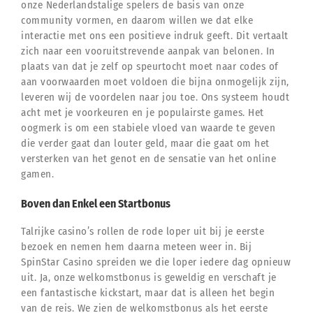
onze Nederlandstalige spelers de basis van onze
community vormen, en daarom willen we dat elke
interactie met ons een positieve indruk geeft. Dit vertaalt
zich naar een vooruitstrevende aanpak van belonen. In
plaats van dat je zelf op speurtocht moet naar codes of
aan voorwaarden moet voldoen die bijna onmogelijk zijn,
leveren wij de voordelen naar jou toe. Ons systeem houdt
acht met je voorkeuren en je populairste games. Het
oogmerk is om een stabiele vloed van waarde te geven
die verder gaat dan louter geld, maar die gaat om het
versterken van het genot en de sensatie van het online
gamen.
Boven dan Enkel een Startbonus
Talrijke casino’s rollen de rode loper uit bij je eerste
bezoek en nemen hem daarna meteen weer in. Bij
SpinStar Casino spreiden we die loper iedere dag opnieuw
uit. Ja, onze welkomstbonus is geweldig en verschaft je
een fantastische kickstart, maar dat is alleen het begin
van de reis. We zien de welkomstbonus als het eerste