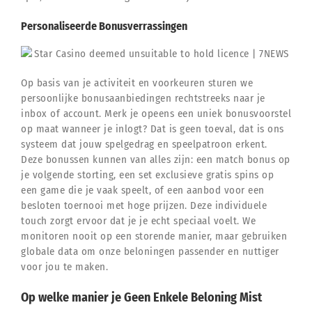
Personaliseerde Bonusverrassingen
Op basis van je activiteit en voorkeuren sturen we
persoonlijke bonusaanbiedingen rechtstreeks naar je
inbox of account. Merk je opeens een uniek bonusvoorstel
op maat wanneer je inlogt? Dat is geen toeval, dat is ons
systeem dat jouw spelgedrag en speelpatroon erkent.
Deze bonussen kunnen van alles zijn: een match bonus op
je volgende storting, een set exclusieve gratis spins op
een game die je vaak speelt, of een aanbod voor een
besloten toernooi met hoge prijzen. Deze individuele
touch zorgt ervoor dat je je echt speciaal voelt. We
monitoren nooit op een storende manier, maar gebruiken
globale data om onze beloningen passender en nuttiger
voor jou te maken.
Op welke manier je Geen Enkele Beloning Mist