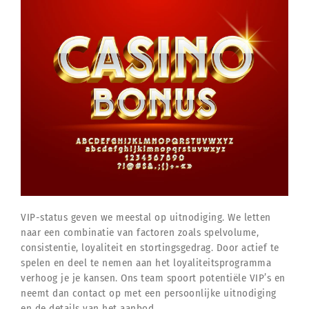
VIP-status geven we meestal op uitnodiging. We letten
naar een combinatie van factoren zoals spelvolume,
consistentie, loyaliteit en stortingsgedrag. Door actief te
spelen en deel te nemen aan het loyaliteitsprogramma
verhoog je je kansen. Ons team spoort potentiële VIP’s en
neemt dan contact op met een persoonlijke uitnodiging
en de details van het aanbod.