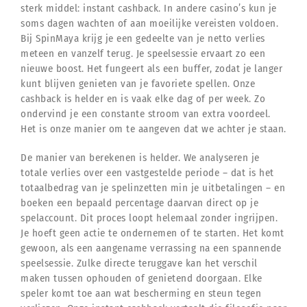
sterk middel: instant cashback. In andere casino’s kun je
soms dagen wachten of aan moeilijke vereisten voldoen.
Bij SpinMaya krijg je een gedeelte van je netto verlies
meteen en vanzelf terug. Je speelsessie ervaart zo een
nieuwe boost. Het fungeert als een buffer, zodat je langer
kunt blijven genieten van je favoriete spellen. Onze
cashback is helder en is vaak elke dag of per week. Zo
ondervind je een constante stroom van extra voordeel.
Het is onze manier om te aangeven dat we achter je staan.
De manier van berekenen is helder. We analyseren je
totale verlies over een vastgestelde periode – dat is het
totaalbedrag van je spelinzetten min je uitbetalingen – en
boeken een bepaald percentage daarvan direct op je
spelaccount. Dit proces loopt helemaal zonder ingrijpen.
Je hoeft geen actie te ondernemen of te starten. Het komt
gewoon, als een aangename verrassing na een spannende
speelsessie. Zulke directe teruggave kan het verschil
maken tussen ophouden of genietend doorgaan. Elke
speler komt toe aan wat bescherming en steun tegen