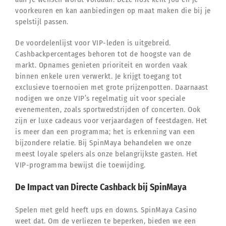
voorkeuren en kan aanbiedingen op maat maken die bij je
spelstijl passen.
De voordelenlijst voor VIP-leden is uitgebreid.
Cashbackpercentages behoren tot de hoogste van de
markt. Opnames genieten prioriteit en worden vaak
binnen enkele uren verwerkt. Je krijgt toegang tot
exclusieve toernooien met grote prijzenpotten. Daarnaast
nodigen we onze VIP’s regelmatig uit voor speciale
evenementen, zoals sportwedstrijden of concerten. Ook
zijn er luxe cadeaus voor verjaardagen of feestdagen. Het
is meer dan een programma; het is erkenning van een
bijzondere relatie. Bij SpinMaya behandelen we onze
meest loyale spelers als onze belangrijkste gasten. Het
VIP-programma bewijst die toewijding.
De Impact van Directe Cashback bij SpinMaya
Spelen met geld heeft ups en downs. SpinMaya Casino
weet dat. Om de verliezen te beperken, bieden we een