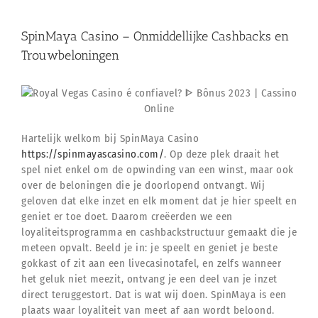
SpinMaya Casino – Onmiddellijke Cashbacks en
Trouwbeloningen
Hartelijk welkom bij SpinMaya Casino
https://spinmayascasino.com/
. Op deze plek draait het
spel niet enkel om de opwinding van een winst, maar ook
over de beloningen die je doorlopend ontvangt. Wij
geloven dat elke inzet en elk moment dat je hier speelt en
geniet er toe doet. Daarom creëerden we een
loyaliteitsprogramma en cashbackstructuur gemaakt die je
meteen opvalt. Beeld je in: je speelt en geniet je beste
gokkast of zit aan een livecasinotafel, en zelfs wanneer
het geluk niet meezit, ontvang je een deel van je inzet
direct teruggestort. Dat is wat wij doen. SpinMaya is een
plaats waar loyaliteit van meet af aan wordt beloond.