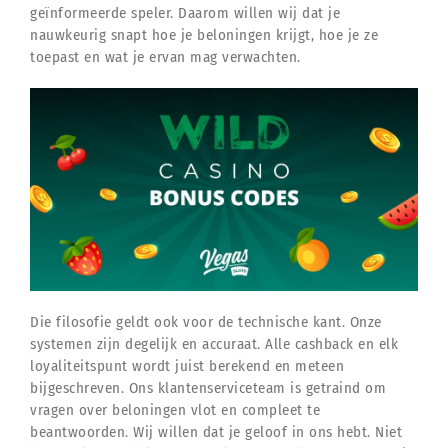
geïnformeerde speler. Daarom willen wij dat je
nauwkeurig snapt hoe je beloningen krijgt, hoe je ze
toepast en wat je ervan mag verwachten.
Die filosofie geldt ook voor de technische kant. Onze
systemen zijn degelijk en accuraat. Alle cashback en elk
loyaliteitspunt wordt juist berekend en meteen
bijgeschreven. Ons klantenserviceteam is getraind om
vragen over beloningen vlot en compleet te
beantwoorden. Wij willen dat je geloof in ons hebt. Niet