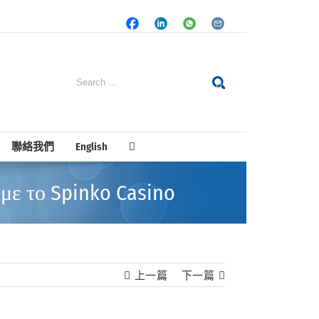
Facebook
LinkedIn
Whatsapp
Email
Search
for:
聯絡我們
English
με το Spinko Casino
上一篇
下一篇