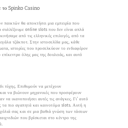
 το Spinko Casino
ων παικτών θα αποκτήσει μια εμπειρία που
α συλλέξουμε online slots που δεν είναι απλά
κινήσαμε από τις ελληνικές επιλογές, από τα
εγάλα τζάκποτ. Στην ιστοσελίδα μας, κάθε
ματα, ιστορίες που προσελκύουν το ενδιαφέρον
 επίκεντρο όλης μας της δουλειάς, και αυτό
δι τύχης. Επιθυμούν να μετέχουν
 και να βιώνουν μηχανικές που προσφέρουν
ν να ικανοποιήσει αυτές τις ανάγκες. Γι’ αυτό
 τα πιο αγαπητά και καινοτόμα slots. Αυτή η
 σχόλιά σας και σε μια βαθιά γνώση των τάσεων
παιχνιδιών που βρίσκεται στο κέντρο της
ά.