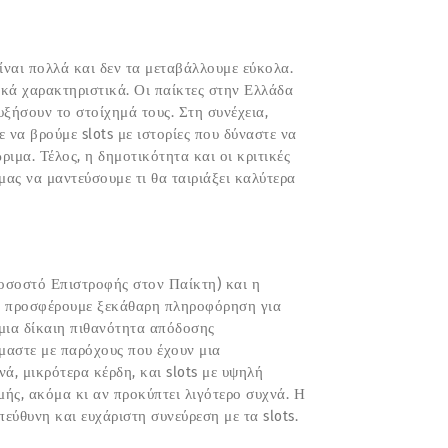
ίναι πολλά και δεν τα μεταβάλλουμε εύκολα.
ικά χαρακτηριστικά. Οι παίκτες στην Ελλάδα
υξήσουν το στοίχημά τους. Στη συνέχεια,
 να βρούμε slots με ιστορίες που δύναστε να
ώριμα. Τέλος, η δημοτικότητα και οι κριτικές
ας να μαντεύσουμε τι θα ταιριάξει καλύτερα
Ποσοστό Επιστροφής στον Παίκτη) και η
 σας προσφέρουμε ξεκάθαρη πληροφόρηση για
ι μια δίκαιη πιθανότητα απόδοσης
μαστε με παρόχους που έχουν μια
ά, μικρότερα κέρδη, και slots με υψηλή
ής, ακόμα κι αν προκύπτει λιγότερο συχνά. Η
πεύθυνη και ευχάριστη συνεύρεση με τα slots.