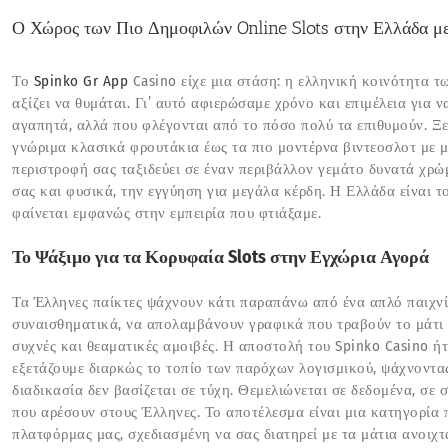
Ο Χώρος των Πιο Δημοφιλών Online Slots στην Ελλάδα με
Το
Spinko Gr App
Casino είχε μια στάση: η ελληνική κοινότητα τ
αξίζει να θυμάται. Γι’ αυτό αφιερώσαμε χρόνο και επιμέλεια για ν
αγαπητά, αλλά που φλέγονται από το πόσο πολύ τα επιθυμούν. Ξε
γνώριμα κλασικά φρουτάκια έως τα πιο μοντέρνα βιντεοσλοτ με μ
περιστροφή σας ταξιδεύει σε έναν περιβάλλον γεμάτο δυνατά χρώ
σας και φυσικά, την εγγύηση για μεγάλα κέρδη. Η Ελλάδα είναι το
φαίνεται εμφανώς στην εμπειρία που φτιάξαμε.
Το Ψάξιμο για τα Κορυφαία Slots στην Εγχώρια Αγορά
Τα Έλληνες παίκτες ψάχνουν κάτι παραπάνω από ένα απλό παιχνί
συναισθηματικά, να απολαμβάνουν γραφικά που τραβούν το μάτι
συχνές και θεαματικές αμοιβές. Η αποστολή του Spinko Casino ήτα
εξετάζουμε διαρκώς το τοπίο των παρόχων λογισμικού, ψάχνοντας
διαδικασία δεν βασίζεται σε τύχη. Θεμελιώνεται σε δεδομένα, σε
που αρέσουν στους Έλληνες. Το αποτέλεσμα είναι μια κατηγορία 
πλατφόρμας μας, σχεδιασμένη να σας διατηρεί με τα μάτια ανοιχτ