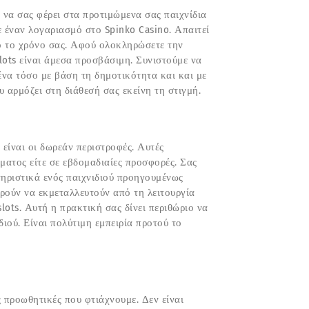
 να σας φέρει στα προτιμώμενα σας παιχνίδια
ε έναν λογαριασμό στο Spinko Casino. Απαιτεί
πό το χρόνο σας. Αφού ολοκληρώσετε την
lots είναι άμεσα προσβάσιμη. Συνιστούμε να
μένα τόσο με βάση τη δημοτικότητα και και με
 αρμόζει στη διάθεσή σας εκείνη τη στιγμή.
 είναι οι δωρεάν περιστροφές. Αυτές
ματος είτε σε εβδομαδιαίες προσφορές. Σας
τηριστικά ενός παιχνιδιού προηγουμένως
ορούν να εκμεταλλευτούν από τη λειτουργία
lots. Αυτή η πρακτική σας δίνει περιθώριο να
διού. Είναι πολύτιμη εμπειρία προτού το
 προωθητικές που φτιάχνουμε. Δεν είναι