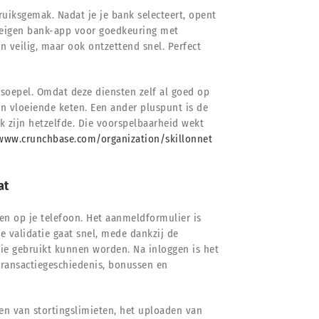
uiksgemak. Nadat je je bank selecteert, opent
e eigen bank-app voor goedkeuring met
en veilig, maar ook ontzettend snel. Perfect
ar soepel. Omdat deze diensten zelf al goed op
n vloeiende keten. Een ander pluspunt is de
jk zijn hetzelfde. Die voorspelbaarheid wekt
/www.crunchbase.com/organization/skillonnet
at
en op je telefoon. Het aanmeldformulier is
 validatie gaat snel, mede dankzij de
ie gebruikt kunnen worden. Na inloggen is het
e transactiegeschiedenis, bonussen en
en van stortingslimieten, het uploaden van