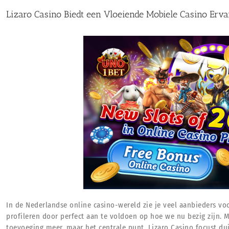
Lizaro Casino Biedt een Vloeiende Mobiele Casino Erva
In de Nederlandse online casino-wereld zie je veel aanbieders v
profileren door perfect aan te voldoen op hoe we nu bezig zijn. 
toevoeging meer, maar het centrale punt. Lizaro Casino focust dui