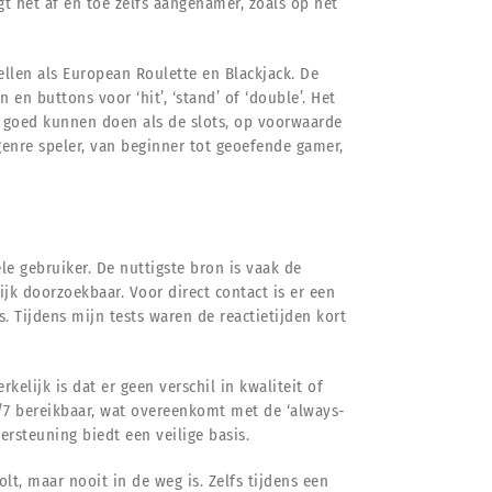
t het af en toe zelfs aangenamer, zoals op het
pellen als European Roulette en Blackjack. De
 en buttons voor ‘hit’, ‘stand’ of ‘double’. Het
o goed kunnen doen als de slots, op voorwaarde
 genre speler, van beginner tot geoefende gamer,
e gebruiker. De nuttigste bron is vaak de
ijk doorzoekbaar. Voor direct contact is er een
. Tijdens mijn tests waren de reactietijden kort
elijk is dat er geen verschil in kwaliteit of
4/7 bereikbaar, wat overeenkomt met de ‘always-
ersteuning biedt een veilige basis.
lt, maar nooit in de weg is. Zelfs tijdens een