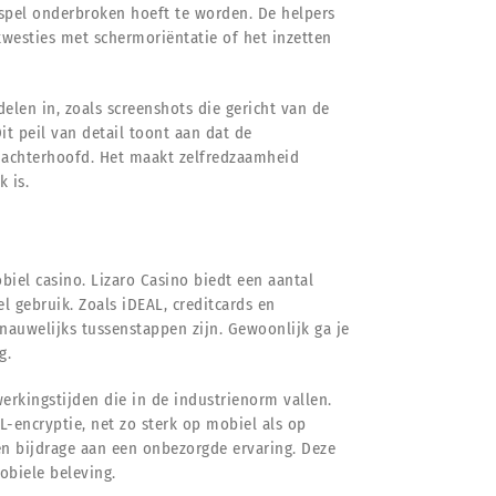
t spel onderbroken hoeft te worden. De helpers
westies met schermoriëntatie of het inzetten
delen in, zoals screenshots die gericht van de
it peil van detail toont aan dat de
t achterhoofd. Het maakt zelfredzaamheid
k is.
obiel casino. Lizaro Casino biedt een aantal
 gebruik. Zoals iDEAL, creditcards en
r nauwelijks tussenstappen zijn. Gewoonlijk ga je
g.
erkingstijden die in de industrienorm vallen.
L-encryptie, net zo sterk op mobiel als op
en bijdrage aan een onbezorgde ervaring. Deze
obiele beleving.