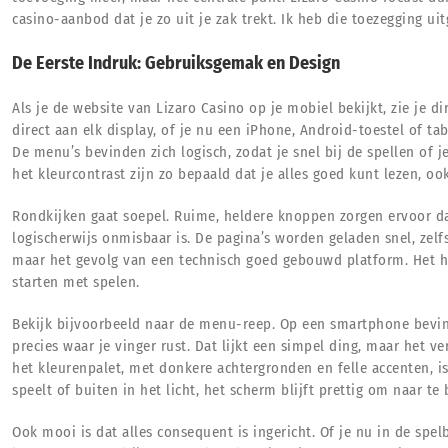
casino-aanbod dat je zo uit je zak trekt. Ik heb die toezegging uit
De Eerste Indruk: Gebruiksgemak en Design
Als je de website van Lizaro Casino op je mobiel bekijkt, zie je dir
direct aan elk display, of je nu een iPhone, Android-toestel of ta
De menu’s bevinden zich logisch, zodat je snel bij de spellen of j
het kleurcontrast zijn zo bepaald dat je alles goed kunt lezen, o
Rondkijken gaat soepel. Ruime, heldere knoppen zorgen ervoor dat
logischerwijs onmisbaar is. De pagina’s worden geladen snel, zelfs
maar het gevolg van een technisch goed gebouwd platform. Het h
starten met spelen.
Bekijk bijvoorbeeld naar de menu-reep. Op een smartphone bevin
precies waar je vinger rust. Dat lijkt een simpel ding, maar het ver
het kleurenpalet, met donkere achtergronden en felle accenten, is 
speelt of buiten in het licht, het scherm blijft prettig om naar te 
Ook mooi is dat alles consequent is ingericht. Of je nu in de spelb