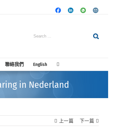
Facebook
LinkedIn
Whatsapp
Email
Search
for:
聯絡我們
English
aring in Nederland
上一篇
下一篇