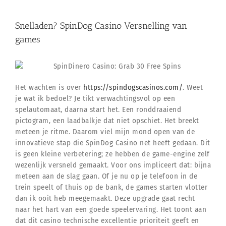
Snelladen? SpinDog Casino Versnelling van
games
Het wachten is over
https://spindogscasinos.com/
. Weet
je wat ik bedoel? Je tikt verwachtingsvol op een
spelautomaat, daarna start het. Een ronddraaiend
pictogram, een laadbalkje dat niet opschiet. Het breekt
meteen je ritme. Daarom viel mijn mond open van de
innovatieve stap die SpinDog Casino net heeft gedaan. Dit
is geen kleine verbetering; ze hebben de game-engine zelf
wezenlijk versneld gemaakt. Voor ons impliceert dat: bijna
meteen aan de slag gaan. Of je nu op je telefoon in de
trein speelt of thuis op de bank, de games starten vlotter
dan ik ooit heb meegemaakt. Deze upgrade gaat recht
naar het hart van een goede speelervaring. Het toont aan
dat dit casino technische excellentie prioriteit geeft en