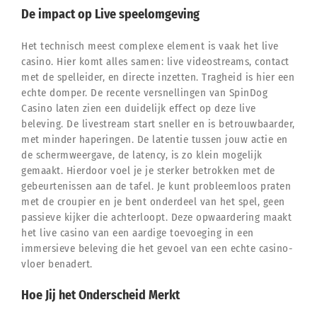
De impact op Live speelomgeving
Het technisch meest complexe element is vaak het live
casino. Hier komt alles samen: live videostreams, contact
met de spelleider, en directe inzetten. Tragheid is hier een
echte domper. De recente versnellingen van SpinDog
Casino laten zien een duidelijk effect op deze live
beleving. De livestream start sneller en is betrouwbaarder,
met minder haperingen. De latentie tussen jouw actie en
de schermweergave, de latency, is zo klein mogelijk
gemaakt. Hierdoor voel je je sterker betrokken met de
gebeurtenissen aan de tafel. Je kunt probleemloos praten
met de croupier en je bent onderdeel van het spel, geen
passieve kijker die achterloopt. Deze opwaardering maakt
het live casino van een aardige toevoeging in een
immersieve beleving die het gevoel van een echte casino-
vloer benadert.
Hoe Jij het Onderscheid Merkt