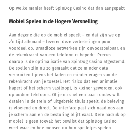
Op welke manier heeft SpinDog Casino dat dan aangepakt
Mobiel Spelen in de Hogere Versnelling
Aan degene die op de mobiel speelt – en dat zijn we op
z’n tijd allemaal – leveren deze verbeteringen puur
voordeel op. Draadloze netwerken zijn onvoorspelbaar, en
de rekenkracht van een telefoon is beperkt. Precies
daarop is de optimalisatie van SpinDog Casino afgestemd.
De spellen zijn nu zo gemaakt dat ze minder data
verbruiken tijdens het laden en minder vragen van de
rekenkracht van je toestel. Het risico dat een animatie
hapert of het scherm vastloopt, is kleiner geworden, ook
op oudere telefoons. Of je nu snel een paar rondes wilt
draaien in de trein of uitgebreid thuis speelt, de beleving
is vloeiend en direct. De interface past zich naadloos aan
je scherm aan en de besturing blijft exact. Deze nadruk op
mobiel is geen toeval; het bewijst dat SpinDog Casino
weet waar en hoe mensen nu hun spelletjes spelen.