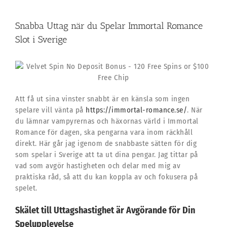
Snabba Uttag när du Spelar Immortal Romance
Slot i Sverige
Att få ut sina vinster snabbt är en känsla som ingen
spelare vill vänta på
https://immortal-romance.se/
. När
du lämnar vampyrernas och häxornas värld i Immortal
Romance för dagen, ska pengarna vara inom räckhåll
direkt. Här går jag igenom de snabbaste sätten för dig
som spelar i Sverige att ta ut dina pengar. Jag tittar på
vad som avgör hastigheten och delar med mig av
praktiska råd, så att du kan koppla av och fokusera på
spelet.
Skälet till Uttagshastighet är Avgörande för Din
Spelupplevelse