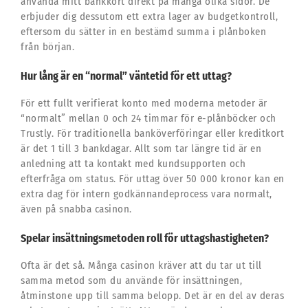
använda mitt bankkort direkt på många olika sidor. De
erbjuder dig dessutom ett extra lager av budgetkontroll,
eftersom du sätter in en bestämd summa i plånboken
från början.
Hur lång är en “normal” väntetid för ett uttag?
För ett fullt verifierat konto med moderna metoder är
“normalt” mellan 0 och 24 timmar för e-plånböcker och
Trustly. För traditionella banköverföringar eller kreditkort
är det 1 till 3 bankdagar. Allt som tar längre tid är en
anledning att ta kontakt med kundsupporten och
efterfråga om status. För uttag över 50 000 kronor kan en
extra dag för intern godkännandeprocess vara normalt,
även på snabba casinon.
Spelar insättningsmetoden roll för uttagshastigheten?
Ofta är det så. Många casinon kräver att du tar ut till
samma metod som du använde för insättningen,
åtminstone upp till samma belopp. Det är en del av deras