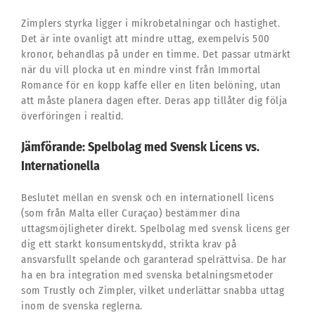
Zimplers styrka ligger i mikrobetalningar och hastighet.
Det är inte ovanligt att mindre uttag, exempelvis 500
kronor, behandlas på under en timme. Det passar utmärkt
när du vill plocka ut en mindre vinst från Immortal
Romance för en kopp kaffe eller en liten belöning, utan
att måste planera dagen efter. Deras app tillåter dig följa
överföringen i realtid.
Jämförande: Spelbolag med Svensk Licens vs.
Internationella
Beslutet mellan en svensk och en internationell licens
(som från Malta eller Curaçao) bestämmer dina
uttagsmöjligheter direkt. Spelbolag med svensk licens ger
dig ett starkt konsumentskydd, strikta krav på
ansvarsfullt spelande och garanterad spelrättvisa. De har
ha en bra integration med svenska betalningsmetoder
som Trustly och Zimpler, vilket underlättar snabba uttag
inom de svenska reglerna.