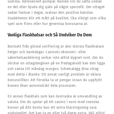
summa. Adrenalinet pumpar. Kanske vill du sätta undan
en del eller bjuda dig själv på något speciellt. Om uttaget
sedan fastnar i dagar, svalnar den positiva känslan.
Snabbheten blir ett mått på kvalitet, lika viktigt som vilka
spel som finns eller hur generösa bonusarna är.
Vanliga Flaskhalsar och Så Undviker Du Dem
Bortsett från glömd verifiering är den största flaskhalsen
helger och bankdagar. Casinots ekonomi- eller
säkerhetsavdelning verkar inte alltid dygnet runt. Om du
skickar en uttagsbegäran på en fredagskväll kan den ligga
och vänta till måndag morgon. Schemalägg dina uttag
med detta i åtanke. Ett annat vanligt problem är oklara
bonusvillkor. Att försöka ta ut pengar innan du uppfyllt
kraven låser automatiskt hela processen.
En annan flaskhals som kan överraska är omvandling av
valuta. Om du spelar på ett casino i euro med svenska
kronor på ditt konto kan ett extra klarningssteg vara
nödvändigt. Det kan ta en eller två dagar extra. Välj alltid