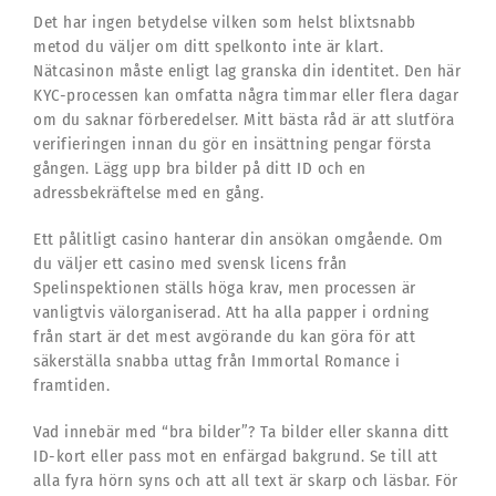
Det har ingen betydelse vilken som helst blixtsnabb
metod du väljer om ditt spelkonto inte är klart.
Nätcasinon måste enligt lag granska din identitet. Den här
KYC-processen kan omfatta några timmar eller flera dagar
om du saknar förberedelser. Mitt bästa råd är att slutföra
verifieringen innan du gör en insättning pengar första
gången. Lägg upp bra bilder på ditt ID och en
adressbekräftelse med en gång.
Ett pålitligt casino hanterar din ansökan omgående. Om
du väljer ett casino med svensk licens från
Spelinspektionen ställs höga krav, men processen är
vanligtvis välorganiserad. Att ha alla papper i ordning
från start är det mest avgörande du kan göra för att
säkerställa snabba uttag från Immortal Romance i
framtiden.
Vad innebär med “bra bilder”? Ta bilder eller skanna ditt
ID-kort eller pass mot en enfärgad bakgrund. Se till att
alla fyra hörn syns och att all text är skarp och läsbar. För