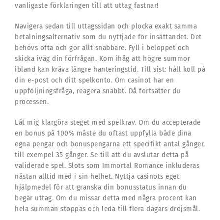
vanligaste förklaringen till att uttag fastnar!
Navigera sedan till uttagssidan och plocka exakt samma
betalningsalternativ som du nyttjade för insättandet. Det
behövs ofta och gör allt snabbare. Fyll i beloppet och
skicka iväg din förfrågan. Kom ihåg att högre summor
ibland kan kräva längre hanteringstid. Till sist: håll koll på
din e-post och ditt spelkonto. Om casinot har en
uppföljningsfråga, reagera snabbt. Då fortsätter du
processen.
Låt mig klargöra steget med spelkrav. Om du accepterade
en bonus på 100% måste du oftast uppfylla både dina
egna pengar och bonuspengarna ett specifikt antal gånger,
till exempel 35 gånger. Se till att du avslutar detta på
validerade spel. Slots som Immortal Romance inkluderas
nästan alltid med i sin helhet. Nyttja casinots eget
hjälpmedel för att granska din bonusstatus innan du
begär uttag. Om du missar detta med några procent kan
hela summan stoppas och leda till flera dagars dröjsmål.