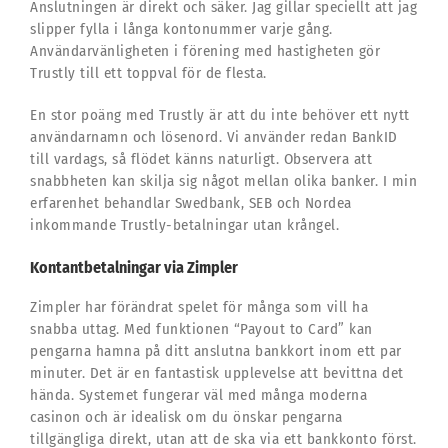
Anslutningen är direkt och säker. Jag gillar speciellt att jag
slipper fylla i långa kontonummer varje gång.
Användarvänligheten i förening med hastigheten gör
Trustly till ett toppval för de flesta.
En stor poäng med Trustly är att du inte behöver ett nytt
användarnamn och lösenord. Vi använder redan BankID
till vardags, så flödet känns naturligt. Observera att
snabbheten kan skilja sig något mellan olika banker. I min
erfarenhet behandlar Swedbank, SEB och Nordea
inkommande Trustly-betalningar utan krångel.
Kontantbetalningar via Zimpler
Zimpler har förändrat spelet för många som vill ha
snabba uttag. Med funktionen “Payout to Card” kan
pengarna hamna på ditt anslutna bankkort inom ett par
minuter. Det är en fantastisk upplevelse att bevittna det
hända. Systemet fungerar väl med många moderna
casinon och är idealisk om du önskar pengarna
tillgängliga direkt, utan att de ska via ett bankkonto först.