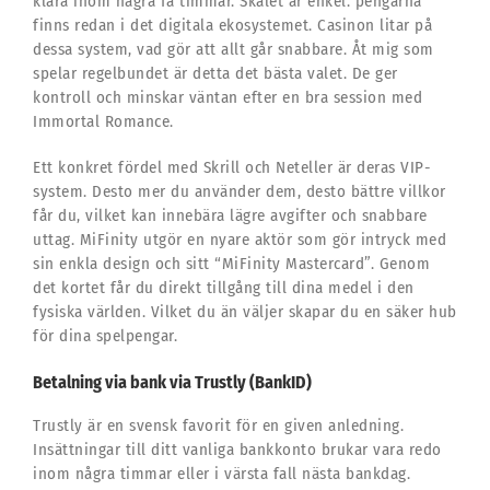
klara inom några få timmar. Skälet är enkel: pengarna
finns redan i det digitala ekosystemet. Casinon litar på
dessa system, vad gör att allt går snabbare. Åt mig som
spelar regelbundet är detta det bästa valet. De ger
kontroll och minskar väntan efter en bra session med
Immortal Romance.
Ett konkret fördel med Skrill och Neteller är deras VIP-
system. Desto mer du använder dem, desto bättre villkor
får du, vilket kan innebära lägre avgifter och snabbare
uttag. MiFinity utgör en nyare aktör som gör intryck med
sin enkla design och sitt “MiFinity Mastercard”. Genom
det kortet får du direkt tillgång till dina medel i den
fysiska världen. Vilket du än väljer skapar du en säker hub
för dina spelpengar.
Betalning via bank via Trustly (BankID)
Trustly är en svensk favorit för en given anledning.
Insättningar till ditt vanliga bankkonto brukar vara redo
inom några timmar eller i värsta fall nästa bankdag.