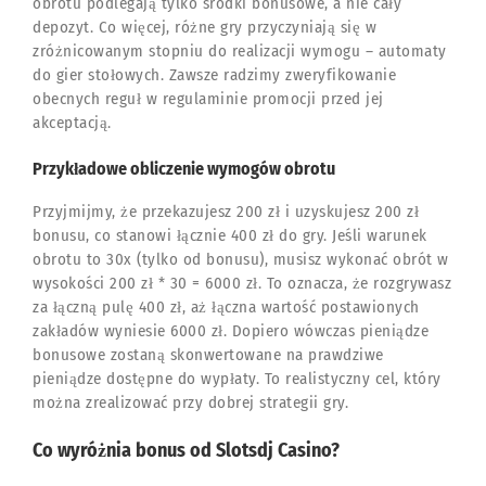
obrotu podlegają tylko środki bonusowe, a nie cały
depozyt. Co więcej, różne gry przyczyniają się w
zróżnicowanym stopniu do realizacji wymogu – automaty
do gier stołowych. Zawsze radzimy zweryfikowanie
obecnych reguł w regulaminie promocji przed jej
akceptacją.
Przykładowe obliczenie wymogów obrotu
Przyjmijmy, że przekazujesz 200 zł i uzyskujesz 200 zł
bonusu, co stanowi łącznie 400 zł do gry. Jeśli warunek
obrotu to 30x (tylko od bonusu), musisz wykonać obrót w
wysokości 200 zł * 30 = 6000 zł. To oznacza, że rozgrywasz
za łączną pulę 400 zł, aż łączna wartość postawionych
zakładów wyniesie 6000 zł. Dopiero wówczas pieniądze
bonusowe zostaną skonwertowane na prawdziwe
pieniądze dostępne do wypłaty. To realistyczny cel, który
można zrealizować przy dobrej strategii gry.
Co wyróżnia bonus od Slotsdj Casino?