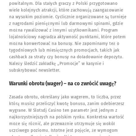
powitalnym. Dla stałych graczy z Polski przygotowano
wiele kolejnych atrakcji, które zachowują zaangażowanie
na wysokim poziomie. Cyclicznie organizowane są turnieje
z nagrodami pieniężnymi lub darmowymi spinami, gdzie
można rywalizować z innymi użytkownikami. Program
lojalnościowy nagradza aktywność punktami, które potem
można konwertować na bonusy. Nie zapominamy też o
tygodniowych lub miesięcznych promocjach, takich jak
cashback za straty czy bonusy na doładowanie depozytu.
Należy śledzić zakładkę „Promocje” w kasynie i
subskrybować newsletter.
Warunki obrotu (wager) – na co zwrócić uwagę?
Zasada obrotu, określany jako wagerem, to liczba, przez
którą musisz przeliczyć kwotę bonusu, zanim odebierzesz
wygrane. W Slotsdj Casino ten parametr jest jednym z
najkorzystniejszych na polskim rynku. Konkretna wartość
może się różnić, ale przeważnie utrzymuje się wokół
uczciwego poziomu. Istotne jest pojęcie, że wymogom