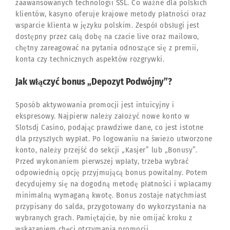
zaawansowanych technologii SSL. Co ważne dla polskich
klientów, kasyno oferuje krajowe metody płatności oraz
wsparcie klienta w języku polskim. Zespół obsługi jest
dostępny przez całą dobę na czacie live oraz mailowo,
chętny zareagować na pytania odnoszące się z premii,
konta czy technicznych aspektów rozgrywki.
Jak włączyć bonus „Depozyt Podwójny”?
Sposób aktywowania promocji jest intuicyjny i
ekspresowy. Najpierw należy założyć nowe konto w
Slotsdj Casino, podając prawdziwe dane, co jest istotne
dla przyszłych wypłat. Po logowaniu na świeżo utworzone
konto, należy przejść do sekcji „Kasjer” lub „Bonusy”.
Przed wykonaniem pierwszej wpłaty, trzeba wybrać
odpowiednią opcję przyjmującą bonus powitalny. Potem
decydujemy się na dogodną metodę płatności i wpłacamy
minimalną wymaganą kwotę. Bonus zostaje natychmiast
przypisany do salda, przygotowany do wykorzystania na
wybranych grach. Pamiętajcie, by nie omijać kroku z
wskazaniem chęci otrzymania promocji.