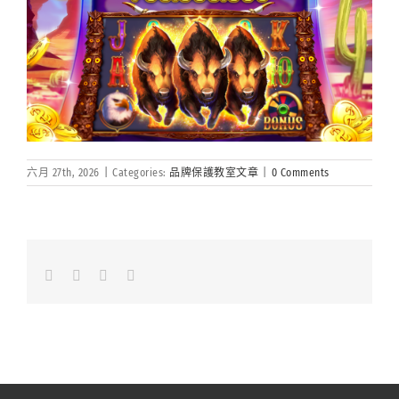
六月 27th, 2026
|
Categories:
品牌保護教室文章
|
0 Comments
Facebook
LinkedIn
Whatsapp
Email