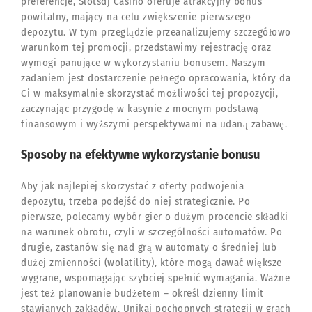
preferencje, Slotsdj Casino oferuje atrakcyjny bonus
powitalny, mający na celu zwiększenie pierwszego
depozytu. W tym przeglądzie przeanalizujemy szczegółowo
warunkom tej promocji, przedstawimy rejestrację oraz
wymogi panujące w wykorzystaniu bonusem. Naszym
zadaniem jest dostarczenie pełnego opracowania, który da
Ci w maksymalnie skorzystać możliwości tej propozycji,
zaczynając przygodę w kasynie z mocnym podstawą
finansowym i wyższymi perspektywami na udaną zabawę.
Sposoby na efektywne wykorzystanie bonusu
Aby jak najlepiej skorzystać z oferty podwojenia
depozytu, trzeba podejść do niej strategicznie. Po
pierwsze, polecamy wybór gier o dużym procencie składki
na warunek obrotu, czyli w szczególności automatów. Po
drugie, zastanów się nad grą w automaty o średniej lub
dużej zmienności (wolatility), które mogą dawać większe
wygrane, wspomagając szybciej spełnić wymagania. Ważne
jest też planowanie budżetem – określ dzienny limit
stawianych zakładów. Unikaj pochopnych strategii w grach