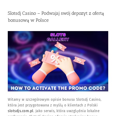
Slotsdj Casino – Podwajaj swój depozyt z ofertą
bonusową w Polsce
Witamy w szczegółowym opisie bonusu Slotsdj Casino,
która jest przygotowana z myślą o klientach z Polski
slotsdjs.com.pl
. Jako serwis, która uwzględnia lokalne