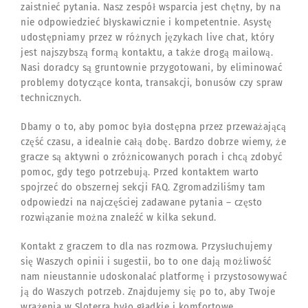
zaistnieć pytania. Nasz zespół wsparcia jest chętny, by na
nie odpowiedzieć błyskawicznie i kompetentnie. Asystę
udostępniamy przez w różnych językach live chat, który
jest najszybszą formą kontaktu, a także drogą mailową.
Nasi doradcy są gruntownie przygotowani, by eliminować
problemy dotyczące konta, transakcji, bonusów czy spraw
technicznych.
Dbamy o to, aby pomoc była dostępna przez przeważającą
część czasu, a idealnie całą dobę. Bardzo dobrze wiemy, że
gracze są aktywni o zróżnicowanych porach i chcą zdobyć
pomoc, gdy tego potrzebują. Przed kontaktem warto
spojrzeć do obszernej sekcji FAQ. Zgromadziliśmy tam
odpowiedzi na najczęściej zadawane pytania – często
rozwiązanie można znaleźć w kilka sekund.
Kontakt z graczem to dla nas rozmowa. Przysłuchujemy
się Waszych opinii i sugestii, bo to one dają możliwość
nam nieustannie udoskonalać platformę i przystosowywać
ją do Waszych potrzeb. Znajdujemy się po to, aby Twoje
wrażenia w Sloterra było gładkie i komfortowe.