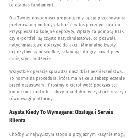
to dla nas fundament.
Dla Twojej dogodności proponujemy opcję przechowania
preferowanej metody płatności w bezpiecznym profilu.
Przyspiesza to kolejne depozyty. Wpłaty za pomocą BLIK
czy e-portfeli są często natychmiastowe, co pozwala
natychmiastowo dołączyć do akcji. Minimalne kwoty
depozytów są niewielkie, skłaniając do gry nawet przy
mniejszym budżecie.
Wszystkie operacje sprawdza nasz dział bezpieczeństwa.
To normalna procedura, która ma na celu zabezpieczenie
przed oszustwami. Prosimy o cierpliwość podczas tej
koniecznej kontroli – służy ona dobru wszystkich graczy i
równowagi platformy.
Asysta Kiedy To Wymagane: Obsługa i Serwis
Klienta
Choćby w najwyższym stopniu przyjaznym kasynie mogą