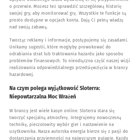
o przerwie. Możesz też sprawdzić szczegółową historię
swojej gry, aby monitorować grę. Wszystkie te funkcje są
prosto dostępne w opcjach konta. Dają Ci pełną władzę
nad swoją zabawą.
Tworząc reklamy i informacje, postępujemy się zasadami.
Unikamy sugestii, które mogłyby prowokować do
odrabiania strat lub traktowania hazardu jako sposobu
problemów finansowych. To nieodłączna część naszej wizji
realizowania odpowiedzialnego przedsięwzięcia w branży
hazardowej.
Na czym polega wyjątkowość Sloterra:
Niepowtarzalna Moc Wrażeń
W branży jest wiele kasyn online. Sloterra stara się
tworzyć specjalną atmosferę. Integrujemy nowoczesną
technikę, pieczołowity wybór gier i nastawienie na
użytkownika. Nasza autorska energia bierze się z pasji do
dostarczania przyjemności na najwyższym pułapie. Każdy