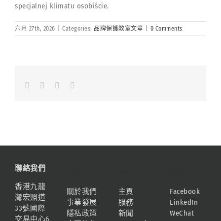
specjalnej klimatu osobiście.
六月 27th, 2026
|
Categories:
品牌保護教室文章
|
0 Comments
Facebook
LinkedIn
Whatsapp
Email
聯絡我們
資訊
網站地圖
連結
香港九龍
關於我們
主頁
Facebook
灣宏照道
事業發展
服務
LinkedIn
33號國際
隱私政策
新聞
WeChat
交易中心6