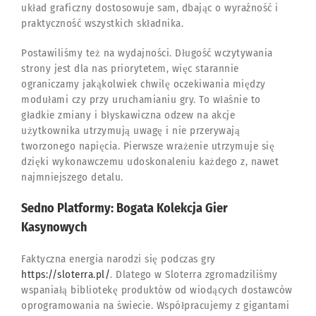
układ graficzny dostosowuje sam, dbając o wyraźność i
praktyczność wszystkich składnika.
Postawiliśmy też na wydajności. Długość wczytywania
strony jest dla nas priorytetem, więc starannie
ograniczamy jakąkolwiek chwilę oczekiwania między
modułami czy przy uruchamianiu gry. To właśnie to
gładkie zmiany i błyskawiczna odzew na akcje
użytkownika utrzymują uwagę i nie przerywają
tworzonego napięcia. Pierwsze wrażenie utrzymuje się
dzięki wykonawczemu udoskonaleniu każdego z, nawet
najmniejszego detalu.
Sedno Platformy: Bogata Kolekcja Gier
Kasynowych
Faktyczna energia narodzi się podczas gry
https://sloterra.pl/
. Dlatego w Sloterra zgromadziliśmy
wspaniałą bibliotekę produktów od wiodących dostawców
oprogramowania na świecie. Współpracujemy z gigantami