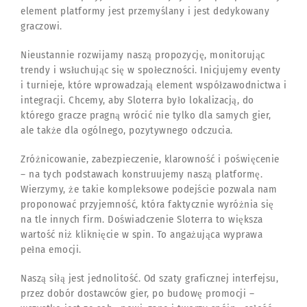
element platformy jest przemyślany i jest dedykowany
graczowi.
Nieustannie rozwijamy naszą propozycję, monitorując
trendy i wsłuchując się w społeczności. Inicjujemy eventy
i turnieje, które wprowadzają element współzawodnictwa i
integracji. Chcemy, aby Sloterra było lokalizacją, do
którego gracze pragną wrócić nie tylko dla samych gier,
ale także dla ogólnego, pozytywnego odczucia.
Zróżnicowanie, zabezpieczenie, klarowność i poświęcenie
– na tych podstawach konstruujemy naszą platformę.
Wierzymy, że takie kompleksowe podejście pozwala nam
proponować przyjemność, która faktycznie wyróżnia się
na tle innych firm. Doświadczenie Sloterra to większa
wartość niż kliknięcie w spin. To angażująca wyprawa
pełna emocji.
Naszą siłą jest jednolitość. Od szaty graficznej interfejsu,
przez dobór dostawców gier, po budowę promocji –