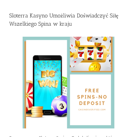
Sloterra Kasyno Umożliwia Doświadczyć Siłę
Wszelkiego Spina w kraju