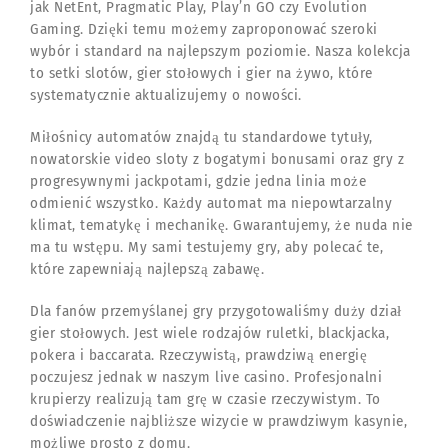
jak NetEnt, Pragmatic Play, Play’n GO czy Evolution
Gaming. Dzięki temu możemy zaproponować szeroki
wybór i standard na najlepszym poziomie. Nasza kolekcja
to setki slotów, gier stołowych i gier na żywo, które
systematycznie aktualizujemy o nowości.
Miłośnicy automatów znajdą tu standardowe tytuły,
nowatorskie video sloty z bogatymi bonusami oraz gry z
progresywnymi jackpotami, gdzie jedna linia może
odmienić wszystko. Każdy automat ma niepowtarzalny
klimat, tematykę i mechanikę. Gwarantujemy, że nuda nie
ma tu wstępu. My sami testujemy gry, aby polecać te,
które zapewniają najlepszą zabawę.
Dla fanów przemyślanej gry przygotowaliśmy duży dział
gier stołowych. Jest wiele rodzajów ruletki, blackjacka,
pokera i baccarata. Rzeczywistą, prawdziwą energię
poczujesz jednak w naszym live casino. Profesjonalni
krupierzy realizują tam grę w czasie rzeczywistym. To
doświadczenie najbliższe wizycie w prawdziwym kasynie,
możliwe prosto z domu.