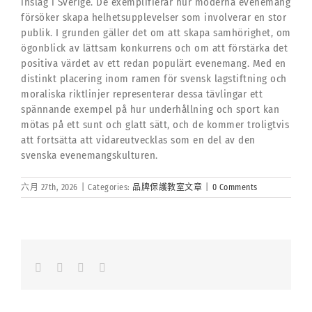
inslag i Sverige. De exemplifierar hur moderna evenemang
försöker skapa helhetsupplevelser som involverar en stor
publik. I grunden gäller det om att skapa samhörighet, om
ögonblick av lättsam konkurrens och om att förstärka det
positiva värdet av ett redan populärt evenemang. Med en
distinkt placering inom ramen för svensk lagstiftning och
moraliska riktlinjer representerar dessa tävlingar ett
spännande exempel på hur underhållning och sport kan
mötas på ett sunt och glatt sätt, och de kommer troligtvis
att fortsätta att vidareutvecklas som en del av den
svenska evenemangskulturen.
六月 27th, 2026
|
Categories:
品牌保護教室文章
|
0 Comments
Facebook
LinkedIn
Whatsapp
Email