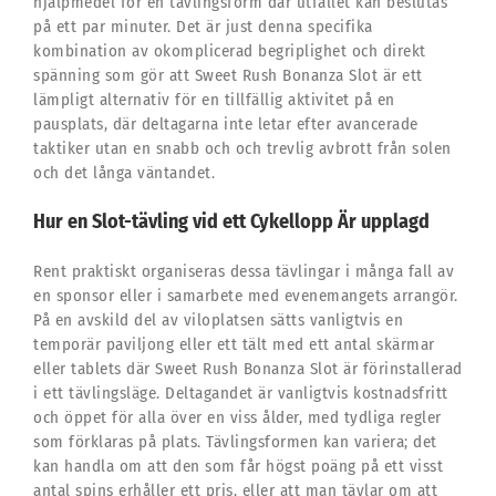
hjälpmedel för en tävlingsform där utfallet kan beslutas
på ett par minuter. Det är just denna specifika
kombination av okomplicerad begriplighet och direkt
spänning som gör att Sweet Rush Bonanza Slot är ett
lämpligt alternativ för en tillfällig aktivitet på en
pausplats, där deltagarna inte letar efter avancerade
taktiker utan en snabb och och trevlig avbrott från solen
och det långa väntandet.
Hur en Slot-tävling vid ett Cykellopp Är upplagd
Rent praktiskt organiseras dessa tävlingar i många fall av
en sponsor eller i samarbete med evenemangets arrangör.
På en avskild del av viloplatsen sätts vanligtvis en
temporär paviljong eller ett tält med ett antal skärmar
eller tablets där Sweet Rush Bonanza Slot är förinstallerad
i ett tävlingsläge. Deltagandet är vanligtvis kostnadsfritt
och öppet för alla över en viss ålder, med tydliga regler
som förklaras på plats. Tävlingsformen kan variera; det
kan handla om att den som får högst poäng på ett visst
antal spins erhåller ett pris, eller att man tävlar om att