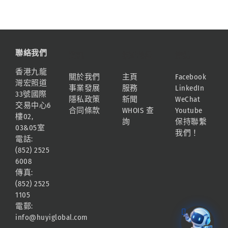
聯絡我們
資訊
網站地圖
連結
香港九龍
關於我們
主頁
Facebook
灣宏照道
事業發展
服務
LinkedIn
33號國際
隱私政策
新聞
WeChat
交易中心6
合同條款
WHOIS 查
Youtube
樓02,
詢
保持聯繫
03&05室
我們！
電話:
(852) 2525
6008
傳真:
(852) 2525
1105
電郵:
info@huyiglobal.com