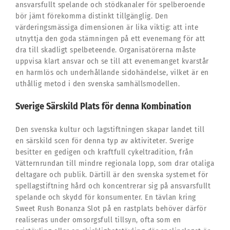
ansvarsfullt spelande och stödkanaler för spelberoende
bör jämt förekomma distinkt tillgänglig. Den
värderingsmässiga dimensionen är lika viktig: att inte
utnyttja den goda stämningen på ett evenemang för att
dra till skadligt spelbeteende. Organisatörerna måste
uppvisa klart ansvar och se till att evenemanget kvarstår
en harmlös och underhållande sidohändelse, vilket är en
uthållig metod i den svenska samhällsmodellen.
Sverige Särskild Plats för denna Kombination
Den svenska kultur och lagstiftningen skapar landet till
en särskild scen för denna typ av aktiviteter. Sverige
besitter en gedigen och kraftfull cykeltradition, från
Vätternrundan till mindre regionala lopp, som drar otaliga
deltagare och publik. Därtill är den svenska systemet för
spellagstiftning hård och koncentrerar sig på ansvarsfullt
spelande och skydd för konsumenter. En tävlan kring
Sweet Rush Bonanza Slot på en rastplats behöver därför
realiseras under omsorgsfull tillsyn, ofta som en