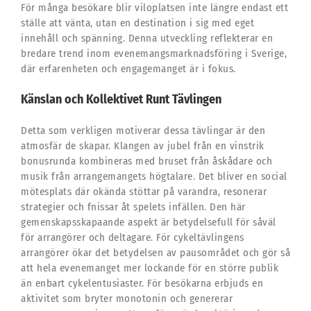
För många besökare blir viloplatsen inte längre endast ett
ställe att vänta, utan en destination i sig med eget
innehåll och spänning. Denna utveckling reflekterar en
bredare trend inom evenemangsmarknadsföring i Sverige,
där erfarenheten och engagemanget är i fokus.
Känslan och Kollektivet Runt Tävlingen
Detta som verkligen motiverar dessa tävlingar är den
atmosfär de skapar. Klangen av jubel från en vinstrik
bonusrunda kombineras med bruset från åskådare och
musik från arrangemangets högtalare. Det bliver en social
mötesplats där okända stöttar på varandra, resonerar
strategier och fnissar åt spelets infällen. Den här
gemenskapsskapaande aspekt är betydelsefull för såväl
för arrangörer och deltagare. För cykeltävlingens
arrangörer ökar det betydelsen av pausområdet och gör så
att hela evenemanget mer lockande för en större publik
än enbart cykelentusiaster. För besökarna erbjuds en
aktivitet som bryter monotonin och genererar