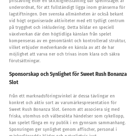
pristävling eller en skicklighetstävling där spelinslaget är
underordnat, för att fullständigt ligga inom gränserna för
lagstiftningen. Den svenska allmänheten är också bekant
vid högt organiserade aktiviteter med ett tydligt centrum
på trygghet och inkludering. Detta bildar en speciell
växelverkan där den högtidliga känslan från spelet
kompenseras av en genomtänkt och kontrollerad struktur,
vilket erbjuder medverkande en känsla av att de har
möjlighet att varva ner och trivas inom klara och säkra
förutsättningar.
Sponsorskap och Synlighet för Sweet Rush Bonanza
Slot
Från ett marknadsföringsvinkel är dessa tävlingar en
konkret och aktiv sort av varumärkespresentation för
Sweet Rush Bonanza Slot. Genom att associera sig med
friska, utomhus och välbesökta händelser som cykellopp,
kan spelet fånga en ny publik i en gynnsam sammanhang.
Sponsringen ger synlighet genom affischer, personal i
märkesförsedda kläder och naturligtvis just