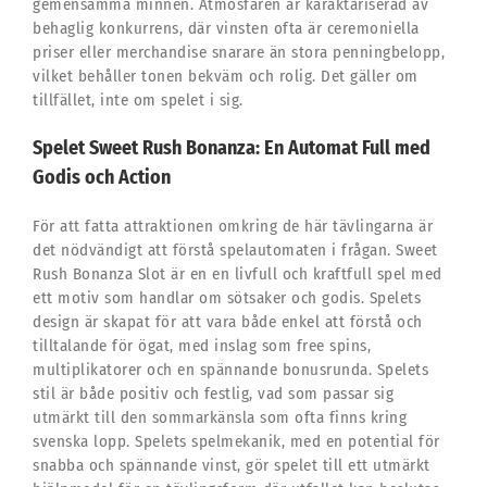
gemensamma minnen. Atmosfären är karaktäriserad av
behaglig konkurrens, där vinsten ofta är ceremoniella
priser eller merchandise snarare än stora penningbelopp,
vilket behåller tonen bekväm och rolig. Det gäller om
tillfället, inte om spelet i sig.
Spelet Sweet Rush Bonanza: En Automat Full med
Godis och Action
För att fatta attraktionen omkring de här tävlingarna är
det nödvändigt att förstå spelautomaten i frågan. Sweet
Rush Bonanza Slot är en en livfull och kraftfull spel med
ett motiv som handlar om sötsaker och godis. Spelets
design är skapat för att vara både enkel att förstå och
tilltalande för ögat, med inslag som free spins,
multiplikatorer och en spännande bonusrunda. Spelets
stil är både positiv och festlig, vad som passar sig
utmärkt till den sommarkänsla som ofta finns kring
svenska lopp. Spelets spelmekanik, med en potential för
snabba och spännande vinst, gör spelet till ett utmärkt