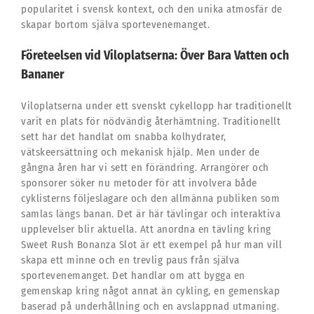
popularitet i svensk kontext, och den unika atmosfär de
skapar bortom själva sportevenemanget.
Företeelsen vid Viloplatserna: Över Bara Vatten och
Bananer
Viloplatserna under ett svenskt cykellopp har traditionellt
varit en plats för nödvändig återhämtning. Traditionellt
sett har det handlat om snabba kolhydrater,
vätskeersättning och mekanisk hjälp. Men under de
gångna åren har vi sett en förändring. Arrangörer och
sponsorer söker nu metoder för att involvera både
cyklisterns följeslagare och den allmänna publiken som
samlas längs banan. Det är här tävlingar och interaktiva
upplevelser blir aktuella. Att anordna en tävling kring
Sweet Rush Bonanza Slot är ett exempel på hur man vill
skapa ett minne och en trevlig paus från själva
sportevenemanget. Det handlar om att bygga en
gemenskap kring något annat än cykling, en gemenskap
baserad på underhållning och en avslappnad utmaning.