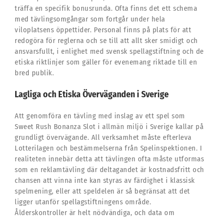
träffa en specifik bonusrunda. Ofta finns det ett schema
med tävlingsomgångar som fortgår under hela
viloplatsens öppettider. Personal finns på plats för att
redogöra för reglerna och se till att allt sker smidigt och
ansvarsfullt, i enlighet med svensk spellagstiftning och de
etiska riktlinjer som gäller för evenemang riktade till en
bred publik.
Lagliga och Etiska Överväganden i Sverige
Att genomföra en tävling med inslag av ett spel som
Sweet Rush Bonanza Slot i allmän miljö i Sverige kallar på
grundligt övervägande. All verksamhet måste efterleva
Lotterilagen och bestämmelserna från Spelinspektionen. I
realiteten innebär detta att tävlingen ofta måste utformas
som en reklamtävling där deltagandet är kostnadsfritt och
chansen att vinna inte kan styras av färdighet i klassisk
spelmening, eller att speldelen är så begränsat att det
ligger utanför spellagstiftningens område.
Ålderskontroller är helt nödvändiga, och data om