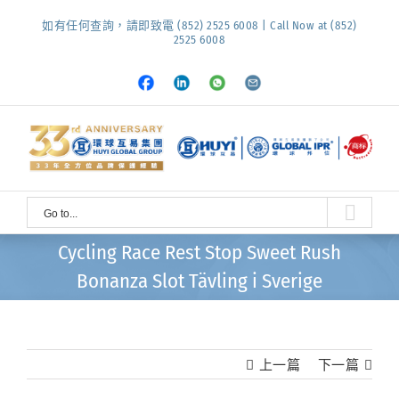
Skip
如有任何查詢，請即致電 (852) 2525 6008 | Call Now at (852)
to
2525 6008
content
Facebook
LinkedIn
Whatsapp
Email
Go to...
Cycling Race Rest Stop Sweet Rush
Bonanza Slot Tävling i Sverige
上一篇
下一篇