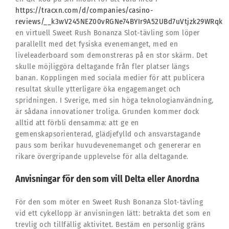
https://tracxn.com/d/companies/casino-
reviews/__k3wV245NEZ00vRGNe74BYIr9A52UBd7uVtjzk29WRqk
en virtuell Sweet Rush Bonanza Slot-tävling som löper
parallellt med det fysiska evenemanget, med en
liveleaderboard som demonstreras på en stor skärm. Det
skulle möjliggöra deltagande från fler platser längs
banan. Kopplingen med sociala medier för att publicera
resultat skulle ytterligare öka engagemanget och
spridningen. I Sverige, med sin höga teknologianvändning,
är sådana innovationer troliga. Grunden kommer dock
alltid att förbli densamma: att ge en
gemenskapsorienterad, glädjefylld och ansvarstagande
paus som berikar huvudevenemanget och genererar en
rikare övergripande upplevelse för alla deltagande.
Anvisningar för den som vill Delta eller Anordna
För den som möter en Sweet Rush Bonanza Slot-tävling
vid ett cykellopp är anvisningen lätt: betrakta det som en
trevlig och tillfällig aktivitet. Bestäm en personlig gräns