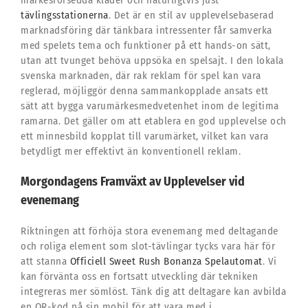
tävlingsstationerna
. Det är en stil av upplevelsebaserad
marknadsföring där tänkbara intressenter får samverka
med spelets tema och funktioner på ett hands-on sätt,
utan att tvunget behöva uppsöka en spelsajt. I den lokala
svenska marknaden, där rak reklam för spel kan vara
reglerad, möjliggör denna sammankopplade ansats ett
sätt att bygga varumärkesmedvetenhet inom de legitima
ramarna. Det gäller om att etablera en god upplevelse och
ett minnesbild kopplat till varumärket, vilket kan vara
betydligt mer effektivt än konventionell reklam.
Morgondagens Framväxt av Upplevelser vid
evenemang
Riktningen att förhöja stora evenemang med deltagande
och roliga element som slot-tävlingar tycks vara här för
att stanna
Officiell Sweet Rush Bonanza Spelautomat
. Vi
kan förvänta oss en fortsatt utveckling där tekniken
integreras mer sömlöst. Tänk dig att deltagare kan avbilda
en QR-kod på sin mobil för att vara med i