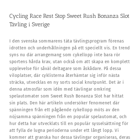
Cycling Race Rest Stop Sweet Rush Bonanza Slot
Tävling i Sverige
I den svenska sommarens täta tävlingsprogram förenas
idrotten och underhållningen på ett speciellt vis. En trend
syns nu där arrangemang som cykellopp inte bara rör
sportens hårda krav, utan också om att skapa en komplett
upplevelse för såväl deltagare som åskådare. På dessa
viloplatser, där cyklisterna återhämtar sig inför nästa
sträcka, utvecklas en ny sorts social knutpunkt. Det är i
denna atmosfär som idén med tävlingar omkring
spelautomater som Sweet Rush Bonanza Slot har hittat
sin plats. Den här artikeln undersöker fenomenet där
spänningen från ett pågående cykellopp möts av den
nöjsamma spänningen från en populär spelautomat, och
hur detta har utvecklats till en populär sysselsättning för
att fylla de lugna perioderna under ett långt lopp. Vi
kommer att granska hur dessa tävlingar organiseras, deras