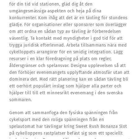
för din tid vid stationen, gläd dig åt den
umgängesmässiga aspekten och heja på dina
konkurrenter. Kom ihåg att det är en tävling för stundens
glädje. För organisationer eller sponsorer som överlägger
om att ordna en sådan typ av tävling är förberedelsen
väsentlig. Ta kontakt med myndigheter i god tid för att
trygga juridisk efterlevnad. Arbeta tillsammans nära med
cykelloppets arrangörer för en smidig integration. Lägg
resurser i en klar föredragning på plats om regler,
åldersgränser och spelansvar. Designa upplevelsen så att
den förhöjer evenemangets upplyftande atmosfär utan att
dominera det. Med rätt planering kan en sådan tävling bli
ett oerhört populärt inslag som hjälper alla parter och
hjälper till till ett minnesrikt evenemang i den svenska
sommaren.
Genom att sammanfoga den fysiska spänningen från
cykelsport med den roliga spänningen från en
spelautomat har tävlingar kring Sweet Rush Bonanza Slot
på cykelloppens rastplatser befäst sig som ett speciellt