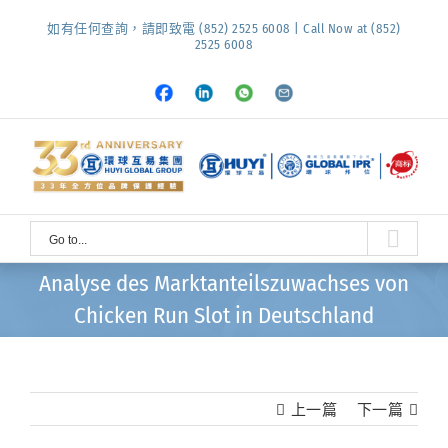
Skip
如有任何查詢，請即致電 (852) 2525 6008 | Call Now at (852)
to
2525 6008
content
Facebook
LinkedIn
Whatsapp
Email
Go to...
Analyse des Marktanteilszuwachses von
Chicken Run Slot in Deutschland
上一篇
下一篇