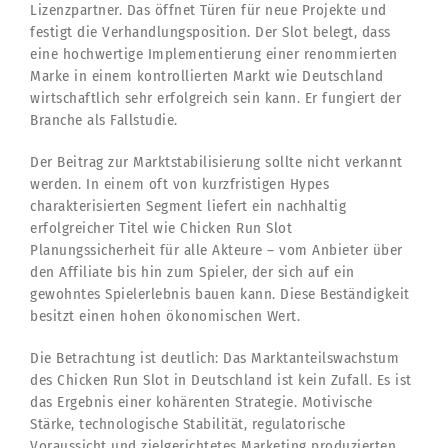
Lizenzpartner. Das öffnet Türen für neue Projekte und
festigt die Verhandlungsposition. Der Slot belegt, dass
eine hochwertige Implementierung einer renommierten
Marke in einem kontrollierten Markt wie Deutschland
wirtschaftlich sehr erfolgreich sein kann. Er fungiert der
Branche als Fallstudie.
Der Beitrag zur Marktstabilisierung sollte nicht verkannt
werden. In einem oft von kurzfristigen Hypes
charakterisierten Segment liefert ein nachhaltig
erfolgreicher Titel wie Chicken Run Slot
Planungssicherheit für alle Akteure – vom Anbieter über
den Affiliate bis hin zum Spieler, der sich auf ein
gewohntes Spielerlebnis bauen kann. Diese Beständigkeit
besitzt einen hohen ökonomischen Wert.
Die Betrachtung ist deutlich: Das Marktanteilswachstum
des Chicken Run Slot in Deutschland ist kein Zufall. Es ist
das Ergebnis einer kohärenten Strategie. Motivische
Stärke, technologische Stabilität, regulatorische
Voraussicht und zielgerichtetes Marketing produzierten