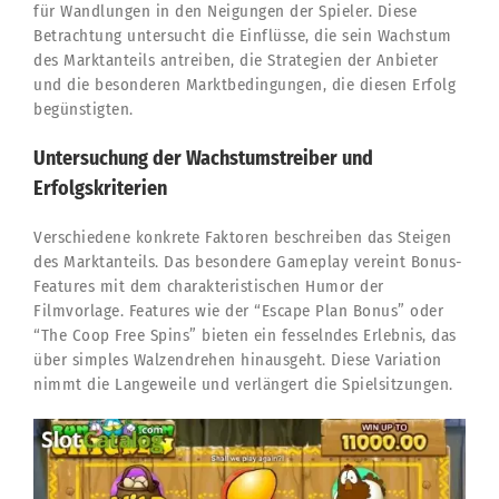
für Wandlungen in den Neigungen der Spieler. Diese
Betrachtung untersucht die Einflüsse, die sein Wachstum
des Marktanteils antreiben, die Strategien der Anbieter
und die besonderen Marktbedingungen, die diesen Erfolg
begünstigten.
Untersuchung der Wachstumstreiber und
Erfolgskriterien
Verschiedene konkrete Faktoren beschreiben das Steigen
des Marktanteils. Das besondere Gameplay vereint Bonus-
Features mit dem charakteristischen Humor der
Filmvorlage. Features wie der “Escape Plan Bonus” oder
“The Coop Free Spins” bieten ein fesselndes Erlebnis, das
über simples Walzendrehen hinausgeht. Diese Variation
nimmt die Langeweile und verlängert die Spielsitzungen.