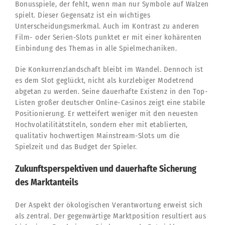
Bonusspiele, der fehlt, wenn man nur Symbole auf Walzen
spielt. Dieser Gegensatz ist ein wichtiges
Unterscheidungsmerkmal. Auch im Kontrast zu anderen
Film- oder Serien-Slots punktet er mit einer kohärenten
Einbindung des Themas in alle Spielmechaniken.
Die Konkurrenzlandschaft bleibt im Wandel. Dennoch ist
es dem Slot geglückt, nicht als kurzlebiger Modetrend
abgetan zu werden. Seine dauerhafte Existenz in den Top-
Listen großer deutscher Online-Casinos zeigt eine stabile
Positionierung. Er wetteifert weniger mit den neuesten
Hochvolatilitätstiteln, sondern eher mit etablierten,
qualitativ hochwertigen Mainstream-Slots um die
Spielzeit und das Budget der Spieler.
Zukunftsperspektiven und dauerhafte Sicherung
des Marktanteils
Der Aspekt der ökologischen Verantwortung erweist sich
als zentral. Der gegenwärtige Marktposition resultiert aus