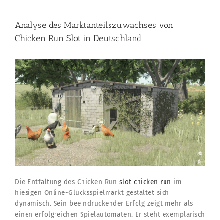
Analyse des Marktanteilszuwachses von
Chicken Run Slot in Deutschland
Die Entfaltung des Chicken Run
slot chicken run
im
hiesigen Online-Glücksspielmarkt gestaltet sich
dynamisch. Sein beeindruckender Erfolg zeigt mehr als
einen erfolgreichen Spielautomaten. Er steht exemplarisch