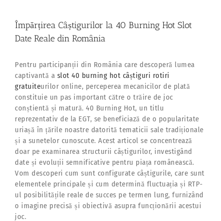
Împărțirea Câștigurilor la 40 Burning Hot Slot
Date Reale din România
Pentru participanții din România care descoperă lumea
captivantă a
slot 40 burning hot câștiguri rotiri
gratuite
urilor online, perceperea mecanicilor de plată
constituie un pas important către o trăire de joc
conștientă și matură. 40 Burning Hot, un titlu
reprezentativ de la EGT, se beneficiază de o popularitate
uriașă în țările noastre datorită tematicii sale tradiționale
și a sunetelor cunoscute. Acest articol se concentrează
doar pe examinarea structurii câștigurilor, investigând
date și evoluții semnificative pentru piața românească.
Vom descoperi cum sunt configurate câștigurile, care sunt
elementele principale și cum determină fluctuația și RTP-
ul posibilitățile reale de succes pe termen lung, furnizând
o imagine precisă și obiectivă asupra funcționării acestui
joc.