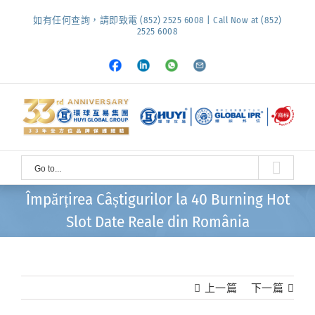
Skip
如有任何查詢，請即致電 (852) 2525 6008 | Call Now at (852)
to
2525 6008
content
Facebook
LinkedIn
Whatsapp
Email
Go to...
Împărțirea Câștigurilor la 40 Burning Hot
Slot Date Reale din România
上一篇
下一篇