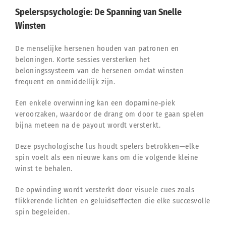
Spelerspsychologie: De Spanning van Snelle
Winsten
De menselijke hersenen houden van patronen en
beloningen. Korte sessies versterken het
beloningssysteem van de hersenen omdat winsten
frequent en onmiddellijk zijn.
Een enkele overwinning kan een dopamine‑piek
veroorzaken, waardoor de drang om door te gaan spelen
bijna meteen na de payout wordt versterkt.
Deze psychologische lus houdt spelers betrokken—elke
spin voelt als een nieuwe kans om die volgende kleine
winst te behalen.
De opwinding wordt versterkt door visuele cues zoals
flikkerende lichten en geluidseffecten die elke succesvolle
spin begeleiden.