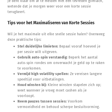
Je bent klaar om af te melden met een tevreden glimlach,
wetende dat je morgen weer voor een korte sessie
terugkeert.
Tips voor het Maximaliseren van Korte Sessies
Wil je het maximale uit elke snelle sessie halen? Overweeg
deze praktische tips:
Stel duidelijke limieten:
Bepaal vooraf hoeveel je
per sessie wilt uitgeven.
Gebruik auto‑spin verstandig:
Beperk het aantal
auto‑spin rondes om onverwacht je geld op te raken
te voorkomen.
Vermijd high volatility spellen:
Ze vereisen langere
speeltijd voor uitbetalingen.
Houd winsten bij:
Kleine winsten stapelen zich op;
weet wanneer je vroeg moet cashen als je
voorloopt.
Neem pauzes tussen sessies:
Voorkom
vermoeidheid en behoud scherpe besluitvorming.