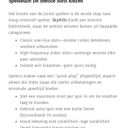
Spelkeuze: De Snelste Slots Kiezen
Het kiezen van de juiste spellen is de eerste stap naar
hoog‑intensief spelen.
SkyHills
biedt een enorme
bibliotheek, maar de snelste winsten komen uit bepaalde
categorieën.
Classic one‑line slots—minder rollen betekenen
snellere uitkomsten.
High‑frequency video slots—sommige winnen elke
paar seconden.
Instant‑win krasloten—geen spins nodig.
Spelers maken vaak een “quick‑play” afspeellijst, waarin
alleen die titels staan die snelle uitbetalingen en
minimale speeltijd bieden.
Stel een maximum inzet per spin in om de inzetten
laag te houden.
Gebruik auto‑spin met een korte limiet
(bijvoorbeeld 10 rondes).
Houd rekening met volatiliteit—lage volatiliteit
levert frequente kleine winsten op.