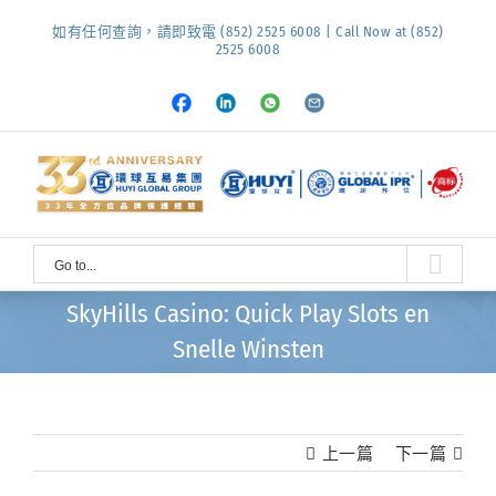
Skip
如有任何查詢，請即致電 (852) 2525 6008 | Call Now at (852)
to
2525 6008
content
Facebook
LinkedIn
Whatsapp
Email
Go to...
SkyHills Casino: Quick Play Slots en
Snelle Winsten
上一篇
下一篇