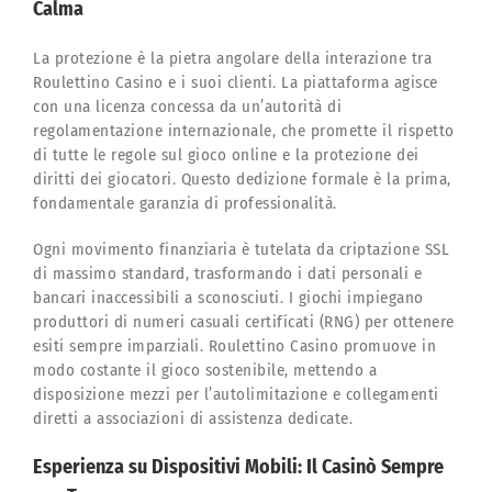
Calma
La protezione è la pietra angolare della interazione tra
Roulettino Casino e i suoi clienti. La piattaforma agisce
con una licenza concessa da un’autorità di
regolamentazione internazionale, che promette il rispetto
di tutte le regole sul gioco online e la protezione dei
diritti dei giocatori. Questo dedizione formale è la prima,
fondamentale garanzia di professionalità.
Ogni movimento finanziaria è tutelata da criptazione SSL
di massimo standard, trasformando i dati personali e
bancari inaccessibili a sconosciuti. I giochi impiegano
produttori di numeri casuali certificati (RNG) per ottenere
esiti sempre imparziali. Roulettino Casino promuove in
modo costante il gioco sostenibile, mettendo a
disposizione mezzi per l’autolimitazione e collegamenti
diretti a associazioni di assistenza dedicate.
Esperienza su Dispositivi Mobili: Il Casinò Sempre