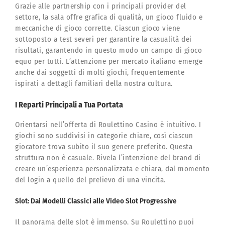
Grazie alle partnership con i principali provider del
settore, la sala offre grafica di qualità, un gioco fluido e
meccaniche di gioco corrette. Ciascun gioco viene
sottoposto a test severi per garantire la casualità dei
risultati, garantendo in questo modo un campo di gioco
equo per tutti. L’attenzione per mercato italiano emerge
anche dai soggetti di molti giochi, frequentemente
ispirati a dettagli familiari della nostra cultura.
I Reparti Principali a Tua Portata
Orientarsi nell’offerta di Roulettino Casino è intuitivo. I
giochi sono suddivisi in categorie chiare, così ciascun
giocatore trova subito il suo genere preferito. Questa
struttura non è casuale. Rivela l’intenzione del brand di
creare un’esperienza personalizzata e chiara, dal momento
del login a quello del prelievo di una vincita.
Slot: Dai Modelli Classici alle Video Slot Progressive
Il panorama delle slot è immenso. Su Roulettino puoi