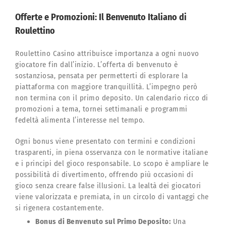
Offerte e Promozioni: Il Benvenuto Italiano di
Roulettino
Roulettino Casino attribuisce importanza a ogni nuovo
giocatore fin dall’inizio. L’offerta di benvenuto è
sostanziosa, pensata per permetterti di esplorare la
piattaforma con maggiore tranquillità. L’impegno però
non termina con il primo deposito. Un calendario ricco di
promozioni a tema, tornei settimanali e programmi
fedeltà alimenta l’interesse nel tempo.
Ogni bonus viene presentato con termini e condizioni
trasparenti, in piena osservanza con le normative italiane
e i principi del gioco responsabile. Lo scopo è ampliare le
possibilità di divertimento, offrendo più occasioni di
gioco senza creare false illusioni. La lealtà dei giocatori
viene valorizzata e premiata, in un circolo di vantaggi che
si rigenera costantemente.
Bonus di Benvenuto sul Primo Deposito:
Una