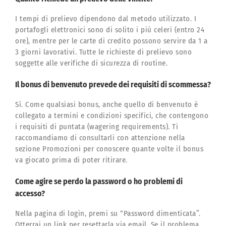
I tempi di prelievo dipendono dal metodo utilizzato. I
portafogli elettronici sono di solito i più celeri (entro 24
ore), mentre per le carte di credito possono servire da 1 a
3 giorni lavorativi. Tutte le richieste di prelievo sono
soggette alle verifiche di sicurezza di routine.
Il bonus di benvenuto prevede dei requisiti di scommessa?
Sì. Come qualsiasi bonus, anche quello di benvenuto è
collegato a termini e condizioni specifici, che contengono
i requisiti di puntata (wagering requirements). Ti
raccomandiamo di consultarli con attenzione nella
sezione Promozioni per conoscere quante volte il bonus
va giocato prima di poter ritirare.
Come agire se perdo la password o ho problemi di
accesso?
Nella pagina di login, premi su “Password dimenticata”.
Otterrai un link per resettarla via email. Se il problema