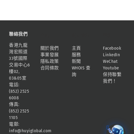
聯絡我們
資訊
網站地圖
連結
香港九龍
關於我們
主頁
Facebook
灣宏照道
事業發展
服務
LinkedIn
33號國際
隱私政策
新聞
WeChat
交易中心6
合同條款
WHOIS 查
Youtube
樓02,
詢
保持聯繫
03&05室
我們！
電話:
(852) 2525
6008
傳真:
(852) 2525
1105
電郵:
info@huyiglobal.com