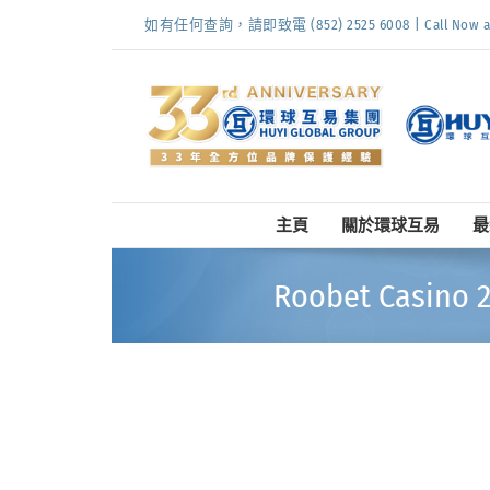
Skip
如有任何查詢，請即致電 (852) 2525 6008 | Call Now at (
to
content
主頁
關於環球互易
最
Roobet Casino 