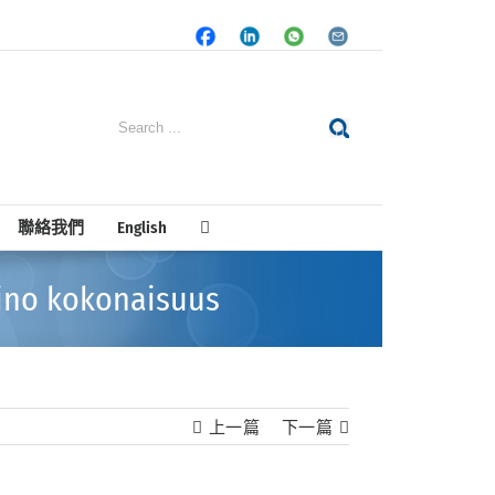
Facebook
LinkedIn
Whatsapp
Email
Search
for:
聯絡我們
English
ino kokonaisuus
上一篇
下一篇