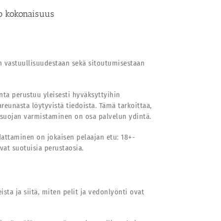
o kokonaisuus
än vastuullisuudestaan sekä sitoutumisestaan
nta perustuu yleisesti hyväksyttyihin
areunasta löytyvistä tiedoista. Tämä tarkoittaa,
än suojan varmistaminen on osa palvelun ydintä.
dattaminen on jokaisen pelaajan etu: 18+-
ovat suotuisia perustaosia.
ta ja siitä, miten pelit ja vedonlyönti ovat