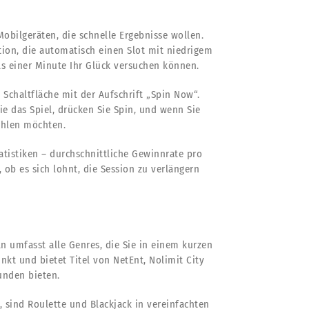
Mobilgeräten, die schnelle Ergebnisse wollen.
tion, die automatisch einen Slot mit niedrigem
s einer Minute Ihr Glück versuchen können.
 Schaltfläche mit der Aufschrift „Spin Now“.
e das Spiel, drücken Sie Spin, und wenn Sie
zahlen möchten.
Statistiken – durchschnittliche Gewinnrate pro
ob es sich lohnt, die Session zu verlängern
n umfasst alle Genres, die Sie in einem kurzen
kt und bietet Titel von NetEnt, Nolimit City
unden bieten.
, sind Roulette und Blackjack in vereinfachten