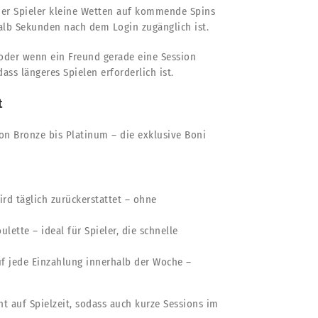
 der Spieler kleine Wetten auf kommende Spins
alb Sekunden nach dem Login zugänglich ist.
der wenn ein Freund gerade eine Session
ass längeres Spielen erforderlich ist.
t
n Bronze bis Platinum – die exklusive Boni
rd täglich zurückerstattet – ohne
lette – ideal für Spieler, die schnelle
f jede Einzahlung innerhalb der Woche –
t auf Spielzeit, sodass auch kurze Sessions im