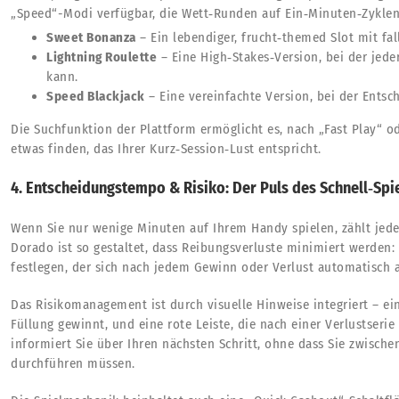
„Speed“-Modi verfügbar, die Wett‑Runden auf Ein‑Minuten‑Zykl
Sweet Bonanza
– Ein lebendiger, frucht‑themed Slot mit fa
Lightning Roulette
– Eine High‑Stakes‑Version, bei der jede
kann.
Speed Blackjack
– Eine vereinfachte Version, bei der Ents
Die Suchfunktion der Plattform ermöglicht es, nach „Fast Play“ od
etwas finden, das Ihrer Kurz‑Session‑Lust entspricht.
4. Entscheidungstempo & Risiko: Der Puls des Schnell‑Spi
Wenn Sie nur wenige Minuten auf Ihrem Handy spielen, zählt jeder
Dorado ist so gestaltet, dass Reibungsverluste minimiert werden:
festlegen, der sich nach jedem Gewinn oder Verlust automatisch 
Das Risikomanagement ist durch visuelle Hinweise integriert – ei
Füllung gewinnt, und eine rote Leiste, die nach einer Verlustserie
informiert Sie über Ihren nächsten Schritt, ohne dass Sie zwisch
durchführen müssen.