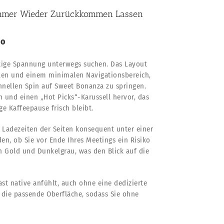
ie Immer Wieder Zurückkommen Lassen
do
ortige Spannung unterwegs suchen. Das Layout
elen und einem minimalen Navigationsbereich,
chnellen Spin auf Sweet Bonanza zu springen.
 und einen „Hot Picks“-Karussell hervor, das
ge Kaffeepause frisch bleibt.
ie Ladezeiten der Seiten konsequent unter einer
en, ob Sie vor Ende Ihres Meetings ein Risiko
 Gold und Dunkelgrau, was den Blick auf die
fast native anfühlt, auch ohne eine dedizierte
 die passende Oberfläche, sodass Sie ohne