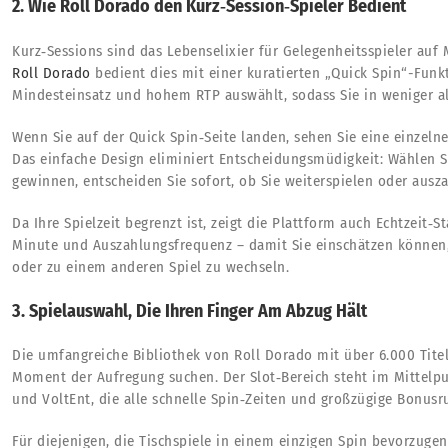
2. Wie Roll Dorado den Kurz‑Session‑Spieler Bedient
Kurz‑Sessions sind das Lebenselixier für Gelegenheitsspieler auf 
Roll Dorado
bedient dies mit einer kuratierten „Quick Spin“-Funk
Mindesteinsatz und hohem RTP auswählt, sodass Sie in weniger al
Wenn Sie auf der Quick Spin‑Seite landen, sehen Sie eine einzelne
Das einfache Design eliminiert Entscheidungsmüdigkeit: Wählen Si
gewinnen, entscheiden Sie sofort, ob Sie weiterspielen oder aus
Da Ihre Spielzeit begrenzt ist, zeigt die Plattform auch Echtzeit‑
Minute und Auszahlungsfrequenz – damit Sie einschätzen können, 
oder zu einem anderen Spiel zu wechseln.
3. Spielauswahl, Die Ihren Finger Am Abzug Hält
Die umfangreiche Bibliothek von Roll Dorado mit über 6.000 Titel
Moment der Aufregung suchen. Der Slot‑Bereich steht im Mittelpun
und VoltEnt, die alle schnelle Spin‑Zeiten und großzügige Bonusr
Für diejenigen, die Tischspiele in einem einzigen Spin bevorzugen