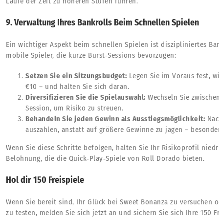
Laufe der Zeit zu höheren Stufen führen.
9. Verwaltung Ihres Bankrolls Beim Schnellen Spielen
Ein wichtiger Aspekt beim schnellen Spielen ist diszipliniertes B
mobile Spieler, die kurze Burst‑Sessions bevorzugen:
Setzen Sie ein Sitzungsbudget:
Legen Sie im Voraus fest, w
€10 – und halten Sie sich daran.
Diversifizieren Sie die Spielauswahl:
Wechseln Sie zwischen
Session, um Risiko zu streuen.
Behandeln Sie jeden Gewinn als Ausstiegsmöglichkeit:
Nach
auszahlen, anstatt auf größere Gewinne zu jagen – besonder
Wenn Sie diese Schritte befolgen, halten Sie Ihr Risikoprofil nie
Belohnung, die die Quick‑Play‑Spiele von Roll Dorado bieten.
Hol dir 150 Freispiele
Wenn Sie bereit sind, Ihr Glück bei Sweet Bonanza zu versuchen o
zu testen, melden Sie sich jetzt an und sichern Sie sich Ihre 150