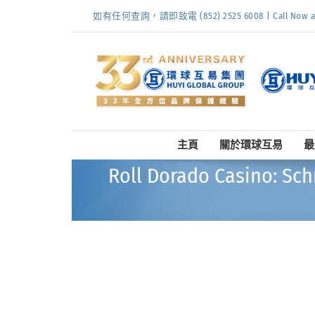
Skip
如有任何查詢，請即致電 (852) 2525 6008 | Call Now at (
to
content
主頁
關於環球互易
最
Roll Dorado Casino: Sc