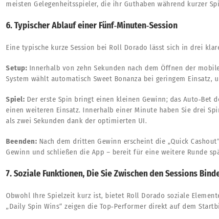
meisten Gelegenheitsspieler, die ihr Guthaben während kurzer Sp
6. Typischer Ablauf einer Fünf‑Minuten‑Session
Eine typische kurze Session bei Roll Dorado lässt sich in drei kla
Setup:
Innerhalb von zehn Sekunden nach dem Öffnen der mobilen 
System wählt automatisch Sweet Bonanza bei geringem Einsatz, u
Spiel:
Der erste Spin bringt einen kleinen Gewinn; das Auto‑Bet des
einen weiteren Einsatz. Innerhalb einer Minute haben Sie drei Spi
als zwei Sekunden dank der optimierten UI.
Beenden:
Nach dem dritten Gewinn erscheint die „Quick Cashout“-T
Gewinn und schließen die App – bereit für eine weitere Runde spä
7. Soziale Funktionen, Die Sie Zwischen den Sessions Bind
Obwohl Ihre Spielzeit kurz ist, bietet Roll Dorado soziale Element
„Daily Spin Wins“ zeigen die Top‑Performer direkt auf dem Startb