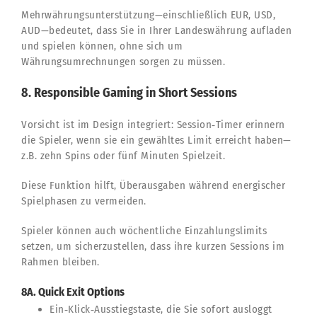
Mehrwährungsunterstützung—einschließlich EUR, USD,
AUD—bedeutet, dass Sie in Ihrer Landeswährung aufladen
und spielen können, ohne sich um
Währungsumrechnungen sorgen zu müssen.
8. Responsible Gaming in Short Sessions
Vorsicht ist im Design integriert: Session‑Timer erinnern
die Spieler, wenn sie ein gewähltes Limit erreicht haben—
z.B. zehn Spins oder fünf Minuten Spielzeit.
Diese Funktion hilft, Überausgaben während energischer
Spielphasen zu vermeiden.
Spieler können auch wöchentliche Einzahlungslimits
setzen, um sicherzustellen, dass ihre kurzen Sessions im
Rahmen bleiben.
8A. Quick Exit Options
Ein‑Klick‑Ausstiegstaste, die Sie sofort ausloggt