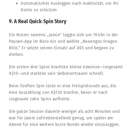
Automatisches Ausloggen nach Inaktivität, um Ihr
Konto zu schützen
9. A Real Quick‑Spin Story
Ein Nutzer namens „Jamie“ loggte sich um 19 Uhr in der
Pausen‑App im Büro ein und wählte „Booongos Dragon
Blitz.“ Er setzte seinen Einsatz auf A$5 und begann zu
drehen.
Die ersten drei Spins brachten kleine Gewinne—insgesamt
A$15—und stärkten sein Selbstvertrauen schnell.
Beim fünften Spin löste er eine Freispielrunde aus, die
eine Auszahlung von A$120 brachte, bevor er nach
insgesamt zehn Spins aufhörte.
Die ganze Session dauerte weniger als acht Minuten und
war für Jamie zufriedenstellend genug, um später am
Abend für eine weitere kurze Runde wieder einzuloggen.