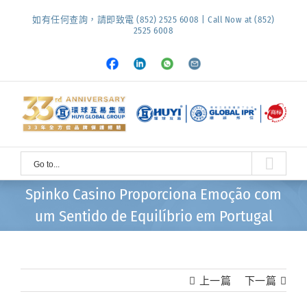
Skip
如有任何查詢，請即致電 (852) 2525 6008 | Call Now at (852)
to
2525 6008
content
Facebook
LinkedIn
Whatsapp
Email
Go to...
Spinko Casino Proporciona Emoção com
um Sentido de Equilíbrio em Portugal
上一篇
下一篇