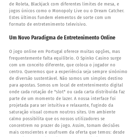
de Roleta, Blackjack com diferentes limites de mesa, e
jogos únicos como o Monopoly Live ou o Dream Catcher.
Estes últimos fundem elementos de sorte com um
formato de entretenimento televisivo.
Um Novo Paradigma de Entretenimento Online
O jogo online em Portugal oferece muitas opções, mas
frequentemente falta equilíbrio. O Spinko Casino surge
com um conceito diferente, que coloca o jogador no
centro. Queremos que a experiência seja sempre sinónimo
de diversão sustentável. Não somos um simples destino
para apostas. Somos um local de entretenimento digital
onde cada rotação de *slot* ou cada carta distribuída faz
parte de um momento de lazer. A nossa interface foi
projetada para ser intuitiva e relaxante, fugindo da
saturação visual comum noutros sites. Um ambiente
calmo possibilita que os nossos utilizadores se
concentrem no prazer do jogo. Assim, tomam decisões
mais conscientes e usufruem da oferta que temos: desde