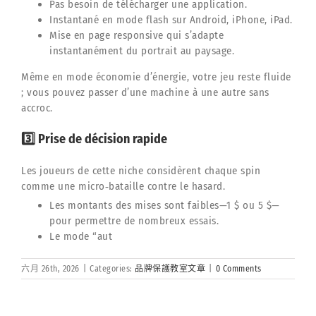
Pas besoin de télécharger une application.
Instantané en mode flash sur Android, iPhone, iPad.
Mise en page responsive qui s’adapte
instantanément du portrait au paysage.
Même en mode économie d’énergie, votre jeu reste fluide
; vous pouvez passer d’une machine à une autre sans
accroc.
3️⃣ Prise de décision rapide
Les joueurs de cette niche considèrent chaque spin
comme une micro‑bataille contre le hasard.
Les montants des mises sont faibles—1 $ ou 5 $—
pour permettre de nombreux essais.
Le mode “aut
六月 26th, 2026
|
Categories:
品牌保護教室文章
|
0 Comments