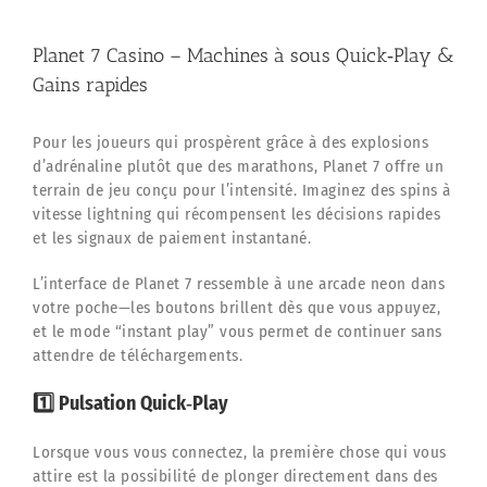
Planet 7 Casino – Machines à sous Quick‑Play &
Gains rapides
Pour les joueurs qui prospèrent grâce à des explosions
d’adrénaline plutôt que des marathons, Planet 7 offre un
terrain de jeu conçu pour l’intensité. Imaginez des spins à
vitesse lightning qui récompensent les décisions rapides
et les signaux de paiement instantané.
L’interface de Planet 7 ressemble à une arcade neon dans
votre poche—les boutons brillent dès que vous appuyez,
et le mode “instant play” vous permet de continuer sans
attendre de téléchargements.
1️⃣ Pulsation Quick‑Play
Lorsque vous vous connectez, la première chose qui vous
attire est la possibilité de plonger directement dans des