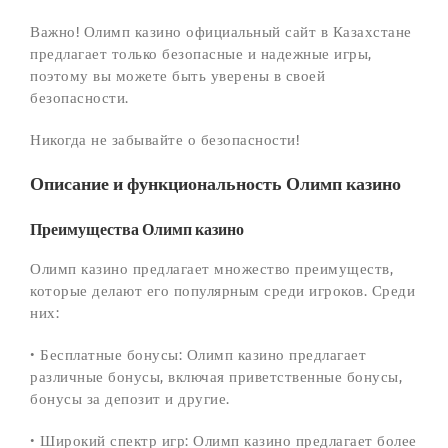
Важно! Олимп казино официальный сайт в Казахстане
предлагает только безопасные и надежные игры,
поэтому вы можете быть уверены в своей
безопасности.
Никогда не забывайте о безопасности!
Описание и функциональность Олимп казино
Преимущества Олимп казино
Олимп казино предлагает множество преимуществ,
которые делают его популярным среди игроков. Среди
них:
• Бесплатные бонусы: Олимп казино предлагает
различные бонусы, включая приветственные бонусы,
бонусы за депозит и другие.
• Широкий спектр игр: Олимп казино предлагает более