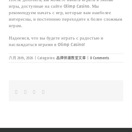
игры, доступные на сайте Olimp Casino. Мы
рекомендуем начать с игр, которые вам наиболее
интересны, и постепенно переходите к более сложным
играм.
Надеемся, что вы будете играть с радостью и
наслаждаться играми в Olimp Casino!
六月 26th, 2026
|
Categories:
品牌保護教室文章
|
0 Comments
Facebook
LinkedIn
Whatsapp
Email