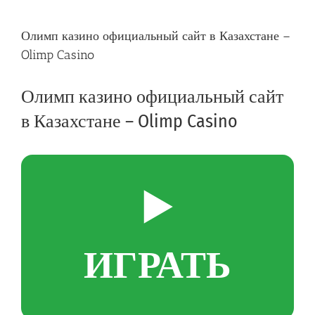
Олимп казино официальный сайт в Казахстане –
Olimp Casino
Олимп казино официальный сайт
в Казахстане – Olimp Casino
▶️
ИГРАТЬ