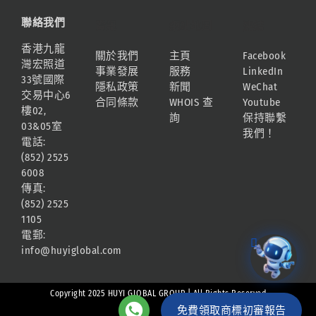
聯絡我們
資訊
網站地圖
連結
香港九龍
關於我們
主頁
Facebook
灣宏照道
事業發展
服務
LinkedIn
33號國際
隱私政策
新聞
WeChat
交易中心6
合同條款
WHOIS 查
Youtube
樓02,
詢
保持聯繫
03&05室
我們！
電話:
(852) 2525
6008
傳真:
(852) 2525
1105
電郵:
info@huyiglobal.com
Copyright 2025 HUYI GLOBAL GROUP | All Rights Reserved
免費領取商標初審報告