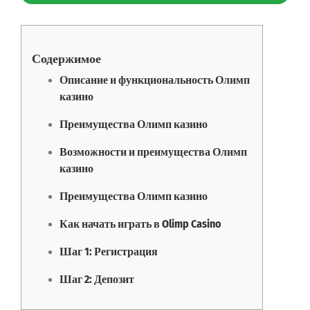
Содержимое
Описание и функциональность Олимп
казино
Преимущества Олимп казино
Возможности и преимущества Олимп
казино
Преимущества Олимп казино
Как начать играть в Olimp Casino
Шаг 1: Регистрация
Шаг 2: Депозит