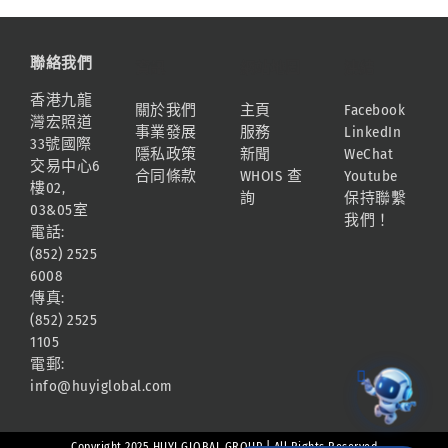
聯絡我們
資訊
網站地圖
連結
香港九龍
關於我們
主頁
Facebook
灣宏照道
事業發展
服務
LinkedIn
33號國際
隱私政策
新聞
WeChat
交易中心6
合同條款
WHOIS 查
Youtube
樓02,
詢
保持聯繫
03&05室
我們！
電話:
(852) 2525
6008
傳真:
(852) 2525
1105
電郵:
info@huyiglobal.com
Copyright 2025 HUYI GLOBAL GROUP | All Rights Reserved