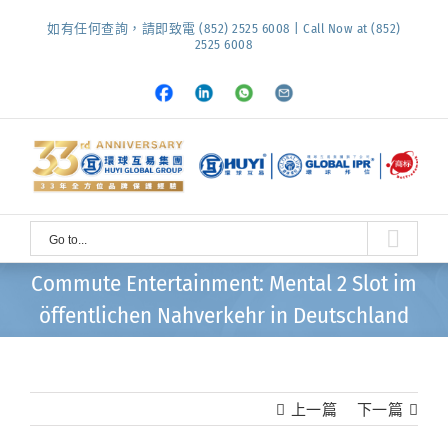
Skip
如有任何查詢，請即致電 (852) 2525 6008 | Call Now at (852)
to
2525 6008
content
Facebook
LinkedIn
Whatsapp
Email
Go to...
Commute Entertainment: Mental 2 Slot im
öffentlichen Nahverkehr in Deutschland
上一篇
下一篇