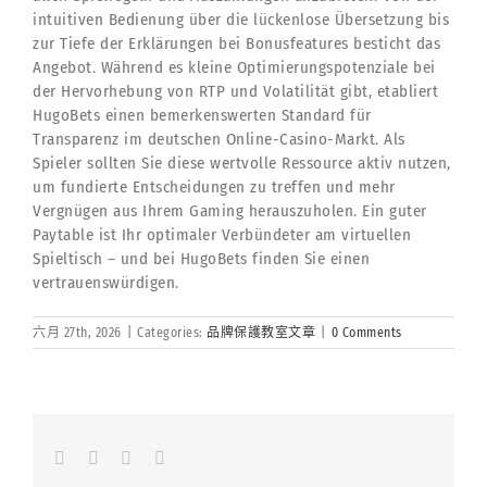
intuitiven Bedienung über die lückenlose Übersetzung bis
zur Tiefe der Erklärungen bei Bonusfeatures besticht das
Angebot. Während es kleine Optimierungspotenziale bei
der Hervorhebung von RTP und Volatilität gibt, etabliert
HugoBets einen bemerkenswerten Standard für
Transparenz im deutschen Online-Casino-Markt. Als
Spieler sollten Sie diese wertvolle Ressource aktiv nutzen,
um fundierte Entscheidungen zu treffen und mehr
Vergnügen aus Ihrem Gaming herauszuholen. Ein guter
Paytable ist Ihr optimaler Verbündeter am virtuellen
Spieltisch – und bei HugoBets finden Sie einen
vertrauenswürdigen.
六月 27th, 2026
|
Categories:
品牌保護教室文章
|
0 Comments
Facebook
LinkedIn
Whatsapp
Email