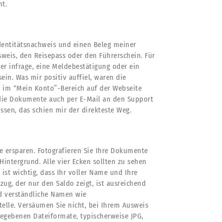
mt.
dentitätsnachweis und einen Beleg meiner
sweis, den Reisepass oder den Führerschein. Für
er infrage, eine Meldebestätigung oder ein
sein. Was mir positiv auffiel, waren die
kt im “Mein Konto”-Bereich auf der Webseite
 die Dokumente auch per E-Mail an den Support
sen, das schien mir der direkteste Weg.
e ersparen. Fotografieren Sie Ihre Dokumente
Hintergrund. Alle vier Ecken sollten zu sehen
ist wichtig, dass Ihr voller Name und Ihre
ug, der nur den Saldo zeigt, ist ausreichend
d verständliche Namen wie
elle. Versäumen Sie nicht, bei Ihrem Ausweis
gegebenen Dateiformate, typischerweise JPG,