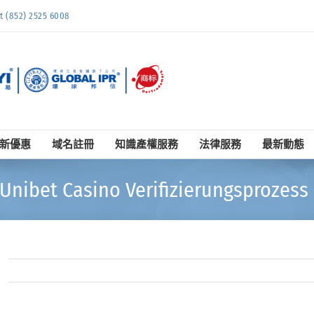
852) 2525 6008
新優惠
域名註冊
知識產權服務
法律服務
最新動態
Unibet Casino Verifizierungsprozess