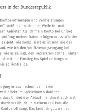
ess in der Bundesrepublik
he Kontoeröffnungen und Verifizierungen
er”, weiß man nach einer Weile in- und
ösen Anbieter. Als ich mein Konto bei Unibet
Überprüfung meiner Daten erfolgen muss. Wie der
es geht, wie kompliziert es ist und wie das
 auf, wie ich den Verifizierungsvorgang bei
e, wie es gelingt, den Papierkram schnell hinter
, damit der Einstieg ins Spiel reibungslos
is so richtig los.
g
t ging es auch schon los mit der
weis direkt im Spielerkonto darüber
en, dass Unibet den Ablauf manchmal auch erst
 durchaus üblich. In meinem Fall kam die
Kontoeröffnung. Das fand ich gut, weil so