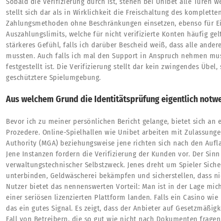
Sobald die Verifizierung durch ist, stehen bei Unibet alle Türen w
stellt sich dar als in Wirklichkeit die Freischaltung des komplette
Zahlungsmethoden ohne Beschränkungen einsetzen, ebenso für Ei
Auszahlungslimits, welche für nicht verifizierte Konten häufig gel
stärkeres Gefühl, falls ich darüber Bescheid weiß, dass alle and
mussten. Auch falls ich mal den Support in Anspruch nehmen muss,
festgestellt ist. Die Verifizierung stellt dar kein zwingendes Übel,
geschütztere Spielumgebung.
Aus welchem Grund die Identitätsprüfung eigentlich notwe
Bevor ich zu meiner persönlichen Bericht gelange, bietet sich an
Prozedere. Online-Spielhallen wie Unibet arbeiten mit Zulassung
Authority (MGA) beziehungsweise jene richten sich nach den Aufla
Jene Instanzen fordern die Verifizierung der Kunden vor. Der Sinn
verwaltungstechnischer Selbstzweck. Jenes dreht um Spieler Siche
unterbinden, Geldwäscherei bekämpfen und sicherstellen, dass n
Nutzer bietet das nennenswerten Vorteil: Man ist in der Lage mi
einer seriösen lizenzierten Plattform landen. Falls ein Casino wie 
das ein gutes Signal. Es zeigt, dass der Anbieter auf Gesetzmäßi
Fall von Betreibern, die so gut wie nicht nach Dokumenten fragen,