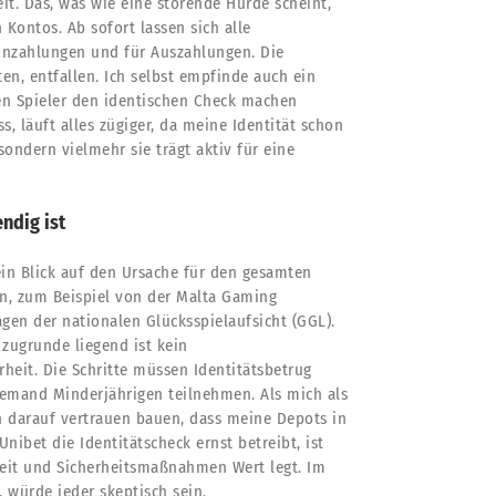
eit. Das, was wie eine störende Hürde scheint,
n Kontos. Ab sofort lassen sich alle
nzahlungen und für Auszahlungen. Die
ten, entfallen. Ich selbst empfinde auch ein
eren Spieler den identischen Check machen
 läuft alles zügiger, da meine Identität schon
 sondern vielmehr sie trägt aktiv für eine
ndig ist
 ein Blick auf den Ursache für den gesamten
en, zum Beispiel von der Malta Gaming
gen der nationalen Glücksspielaufsicht (GGL).
 zugrunde liegend ist kein
rheit. Die Schritte müssen Identitätsbetrug
iemand Minderjährigen teilnehmen. Als mich als
ch darauf vertrauen bauen, dass meine Depots in
Unibet die Identitätscheck ernst betreibt, ist
gkeit und Sicherheitsmaßnahmen Wert legt. Im
 würde jeder skeptisch sein.