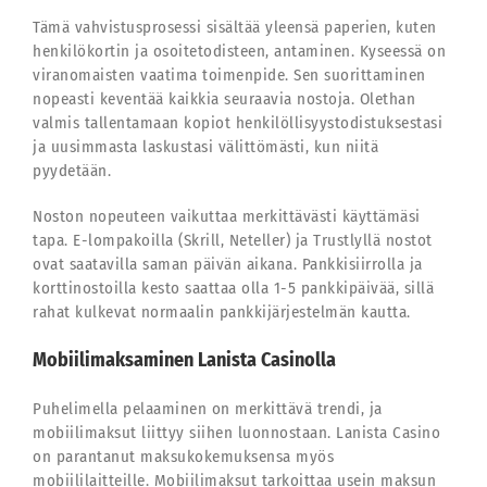
Tämä vahvistusprosessi sisältää yleensä paperien, kuten
henkilökortin ja osoitetodisteen, antaminen. Kyseessä on
viranomaisten vaatima toimenpide. Sen suorittaminen
nopeasti keventää kaikkia seuraavia nostoja. Olethan
valmis tallentamaan kopiot henkilöllisyystodistuksestasi
ja uusimmasta laskustasi välittömästi, kun niitä
pyydetään.
Noston nopeuteen vaikuttaa merkittävästi käyttämäsi
tapa. E-lompakoilla (Skrill, Neteller) ja Trustlyllä nostot
ovat saatavilla saman päivän aikana. Pankkisiirrolla ja
korttinostoilla kesto saattaa olla 1-5 pankkipäivää, sillä
rahat kulkevat normaalin pankkijärjestelmän kautta.
Mobiilimaksaminen Lanista Casinolla
Puhelimella pelaaminen on merkittävä trendi, ja
mobiilimaksut liittyy siihen luonnostaan. Lanista Casino
on parantanut maksukokemuksensa myös
mobiililaitteille. Mobiilimaksut tarkoittaa usein maksun