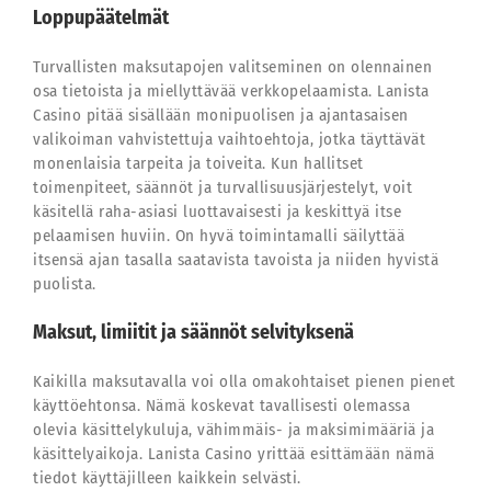
Loppupäätelmät
Turvallisten maksutapojen valitseminen on olennainen
osa tietoista ja miellyttävää verkkopelaamista. Lanista
Casino pitää sisällään monipuolisen ja ajantasaisen
valikoiman vahvistettuja vaihtoehtoja, jotka täyttävät
monenlaisia tarpeita ja toiveita. Kun hallitset
toimenpiteet, säännöt ja turvallisuusjärjestelyt, voit
käsitellä raha-asiasi luottavaisesti ja keskittyä itse
pelaamisen huviin. On hyvä toimintamalli säilyttää
itsensä ajan tasalla saatavista tavoista ja niiden hyvistä
puolista.
Maksut, limiitit ja säännöt selvityksenä
Kaikilla maksutavalla voi olla omakohtaiset pienen pienet
käyttöehtonsa. Nämä koskevat tavallisesti olemassa
olevia käsittelykuluja, vähimmäis- ja maksimimääriä ja
käsittelyaikoja. Lanista Casino yrittää esittämään nämä
tiedot käyttäjilleen kaikkein selvästi.