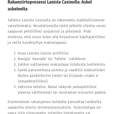
Rahansiirtoprosessi Lanista Casinolla: Askel
askeleelta
Talletus Lanista Casinolla on rakennettu mahdollisimman
vaivattomaksi. Noudattamalla näitä selkeitä ohjeita varasi
saapuvat pelitilillesi suojatusti ja pikaisesti. Pidä
mielessä, että sinun tulee olla kirjautunut käyttäjätilillesi
ja valita hyväksyttyä maksutapaasi.
Avaa Lanista Casino-profiiliisi.
Navigoi ‘Kassalle’ tai ‘Talleta’ -valikkoon.
Valikoi valitsemasi maksutapa listatusta luettelosta.
Syötä panostettava summa ja vaaditut maksutiedot
(kuten pankkikortin tiedot tai kirjaudu sisään e-
lompakkotilillesi).
Vahvista talletus. Rahat näkyvät pelaajatilillesi
yleensä välittömästi tai muutaman minuutin päästä.
Ensimmäisen rahanpanon kohdalla kannattaa tarkkailla
saatavilla oleviin tervetulotarjouksiin. Toimintatapa on
sama siitä riippumatta, toimitko tietokonetta vai