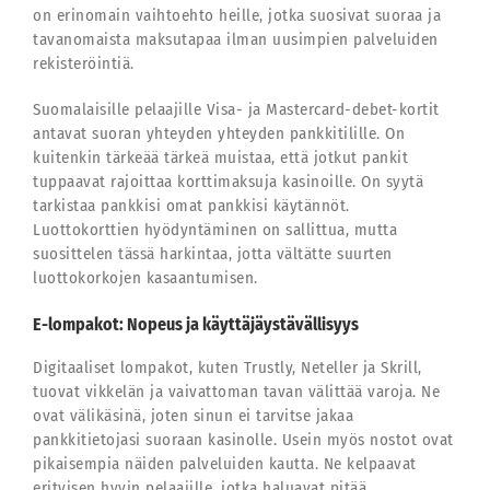
on erinomain vaihtoehto heille, jotka suosivat suoraa ja
tavanomaista maksutapaa ilman uusimpien palveluiden
rekisteröintiä.
Suomalaisille pelaajille Visa- ja Mastercard-debet-kortit
antavat suoran yhteyden yhteyden pankkitilille. On
kuitenkin tärkeää tärkeä muistaa, että jotkut pankit
tuppaavat rajoittaa korttimaksuja kasinoille. On syytä
tarkistaa pankkisi omat pankkisi käytännöt.
Luottokorttien hyödyntäminen on sallittua, mutta
suosittelen tässä harkintaa, jotta vältätte suurten
luottokorkojen kasaantumisen.
E-lompakot: Nopeus ja käyttäjäystävällisyys
Digitaaliset lompakot, kuten Trustly, Neteller ja Skrill,
tuovat vikkelän ja vaivattoman tavan välittää varoja. Ne
ovat välikäsinä, joten sinun ei tarvitse jakaa
pankkitietojasi suoraan kasinolle. Usein myös nostot ovat
pikaisempia näiden palveluiden kautta. Ne kelpaavat
erityisen hyvin pelaajille, jotka haluavat pitää