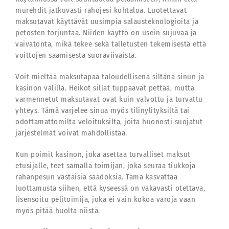
murehdit jatkuvasti rahojesi kohtaloa. Luotettavat
maksutavat käyttävät uusimpia salausteknologioita ja
petosten torjuntaa. Niiden käyttö on usein sujuvaa ja
vaivatonta, mikä tekee sekä talletusten tekemisestä että
voittojen saamisesta suoraviivaista.
Voit mieltää maksutapaa taloudellisena siltänä sinun ja
kasinon välillä. Heikot sillat tuppaavat pettää, mutta
varmennetut maksutavat ovat kuin valvottu ja turvattu
yhteys. Tämä varjelee sinua myös tilinylityksiltä tai
odottamattomilta veloituksilta, joita huonosti suojatut
järjestelmät voivat mahdollistaa.
Kun poimit kasinon, joka asettaa turvalliset maksut
etusijalle, teet samalla toimijan, joka seuraa tiukkoja
rahanpesun vastaisia säädöksiä. Tämä kasvattaa
luottamusta siihen, että kyseessä on vakavasti otettava,
lisensoitu pelitoimija, joka ei vain kokoa varoja vaan
myös pitää huolta niistä.