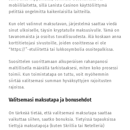
mobiililaitetta, sillä Lanista Casinon käyttöliittymä
pelittää ongelmitta kaikenlaisilla laitteilla.
Kun olet valinnut maksutavan, järjestelmä saattaa viedä
sinut ulkoiselle, täysin kryptatulle maksusivulle. Tämä on
tavanomaista ja osoitus tuvallisuudesta. Älä koskaan anna
korttitietojasi sivustoille, joiden osoitteessa ei ole
“https://”-etuliitettä tai lukkosymbolia osoitepalkissa.
Suosittelen suorittamaan alkuperäisen rahanpanosi
maltillisella määrällä tarkistaaksesi, miten koko prosessi
toimii. Kun toimintatapa on tuttu, voit myöhemmin
siirtää valitsemasi summan hyväksyttyjen rajoitusten
rajoissa.
Valitsemasi maksutapa ja bonusehdot
On tärkeää tietää, että valitsemasi maksutapa saattaa
vaikuttaa siihen, saatko bonuksia. Tietyissä tapauksissa
tiettyjä maksutapoja (kuten Skrillia tai Netelleriä)