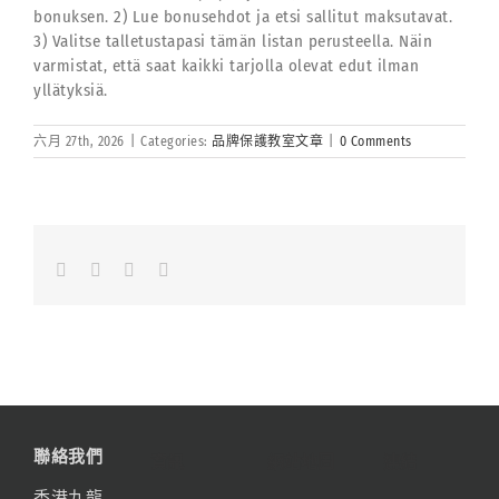
bonuksen. 2) Lue bonusehdot ja etsi sallitut maksutavat.
3) Valitse talletustapasi tämän listan perusteella. Näin
varmistat, että saat kaikki tarjolla olevat edut ilman
yllätyksiä.
六月 27th, 2026
|
Categories:
品牌保護教室文章
|
0 Comments
Facebook
LinkedIn
Whatsapp
Email
聯絡我們
資訊
網站地圖
連結
香港九龍