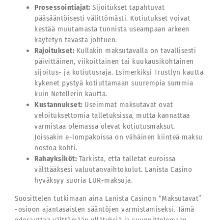
Prosessointiajat:
Sijoitukset tapahtuvat
pääsääntöisesti välittömästi. Kotiutukset voivat
kestää muutamasta tunnista useampaan arkeen
käytetyn tavasta johtuen.
Rajoitukset:
Kullakin maksutavalla on tavallisesti
päivittäinen, viikoittainen tai kuukausikohtainen
sijoitus- ja kotiutusraja. Esimerkiksi Trustlyn kautta
kykenet pystyä kotiuttamaan suurempia summia
kuin Netellerin kautta.
Kustannukset:
Useimmat maksutavat ovat
veloituksettomia talletuksissa, mutta kannattaa
varmistaa olemassa olevat kotiutusmaksut.
Joissakin e-lompakoissa on vähäinen kiinteä maksu
nostoa kohti.
Rahayksiköt:
Tarkista, että talletat euroissa
välttääksesi valuutanvaihtokulut. Lanista Casino
hyväksyy suoria EUR-maksuja.
Suosittelen tutkimaan aina Lanista Casinon “Maksutavat”
-osioon ajantasaisten sääntöjen varmistamiseksi. Tämä
edesauttaa välttämään yllätyksiä ja suunnittelemaan