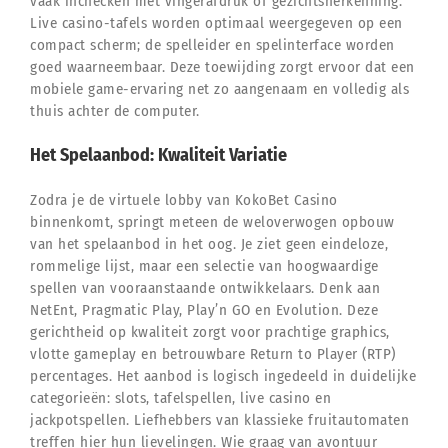
vaak inchecken met vingerafdruk of gezichtsherkenning.
Live casino-tafels worden optimaal weergegeven op een
compact scherm; de spelleider en spelinterface worden
goed waarneembaar. Deze toewijding zorgt ervoor dat een
mobiele game-ervaring net zo aangenaam en volledig als
thuis achter de computer.
Het Spelaanbod: Kwaliteit Variatie
Zodra je de virtuele lobby van KokoBet Casino
binnenkomt, springt meteen de weloverwogen opbouw
van het spelaanbod in het oog. Je ziet geen eindeloze,
rommelige lijst, maar een selectie van hoogwaardige
spellen van vooraanstaande ontwikkelaars. Denk aan
NetEnt, Pragmatic Play, Play’n GO en Evolution. Deze
gerichtheid op kwaliteit zorgt voor prachtige graphics,
vlotte gameplay en betrouwbare Return to Player (RTP)
percentages. Het aanbod is logisch ingedeeld in duidelijke
categorieën: slots, tafelspellen, live casino en
jackpotspellen. Liefhebbers van klassieke fruitautomaten
treffen hier hun lievelingen. Wie graag van avontuur