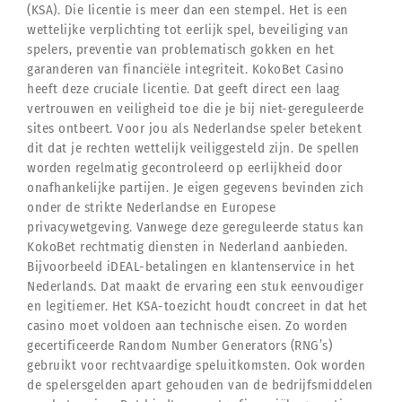
(KSA). Die licentie is meer dan een stempel. Het is een
wettelijke verplichting tot eerlijk spel, beveiliging van
spelers, preventie van problematisch gokken en het
garanderen van financiële integriteit. KokoBet Casino
heeft deze cruciale licentie. Dat geeft direct een laag
vertrouwen en veiligheid toe die je bij niet-gereguleerde
sites ontbeert. Voor jou als Nederlandse speler betekent
dit dat je rechten wettelijk veiliggesteld zijn. De spellen
worden regelmatig gecontroleerd op eerlijkheid door
onafhankelijke partijen. Je eigen gegevens bevinden zich
onder de strikte Nederlandse en Europese
privacywetgeving. Vanwege deze gereguleerde status kan
KokoBet rechtmatig diensten in Nederland aanbieden.
Bijvoorbeeld iDEAL-betalingen en klantenservice in het
Nederlands. Dat maakt de ervaring een stuk eenvoudiger
en legitiemer. Het KSA-toezicht houdt concreet in dat het
casino moet voldoen aan technische eisen. Zo worden
gecertificeerde Random Number Generators (RNG’s)
gebruikt voor rechtvaardige speluitkomsten. Ook worden
de spelersgelden apart gehouden van de bedrijfsmiddelen