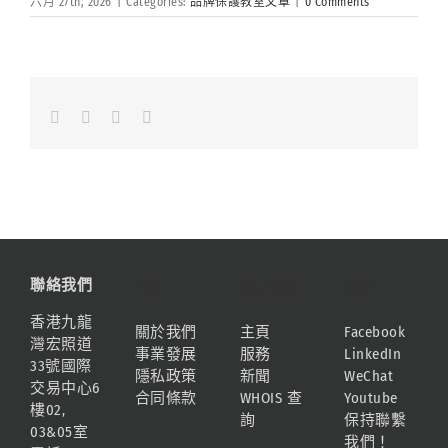
六月 27th, 2026
|
Categories:
品牌保護教室文章
|
0 Comments
Facebook
LinkedIn
Whatsapp
Email
聯絡我們
資訊
網站地圖
連結
香港九龍
關於我們
主頁
Facebook
灣宏照道
事業發展
服務
LinkedIn
33號國際
隱私政策
新聞
WeChat
交易中心6
合同條款
WHOIS 查
Youtube
樓02,
詢
保持聯繫
03&05室
我們！