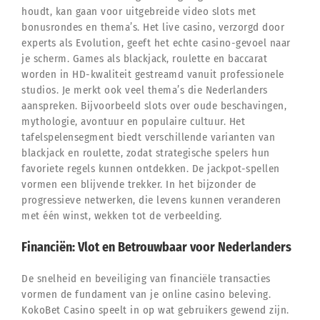
houdt, kan gaan voor uitgebreide video slots met
bonusrondes en thema’s. Het live casino, verzorgd door
experts als Evolution, geeft het echte casino-gevoel naar
je scherm. Games als blackjack, roulette en baccarat
worden in HD-kwaliteit gestreamd vanuit professionele
studios. Je merkt ook veel thema’s die Nederlanders
aanspreken. Bijvoorbeeld slots over oude beschavingen,
mythologie, avontuur en populaire cultuur. Het
tafelspelensegment biedt verschillende varianten van
blackjack en roulette, zodat strategische spelers hun
favoriete regels kunnen ontdekken. De jackpot-spellen
vormen een blijvende trekker. In het bijzonder de
progressieve netwerken, die levens kunnen veranderen
met één winst, wekken tot de verbeelding.
Financiën: Vlot en Betrouwbaar voor Nederlanders
De snelheid en beveiliging van financiële transacties
vormen de fundament van je online casino beleving.
KokoBet Casino speelt in op wat gebruikers gewend zijn.