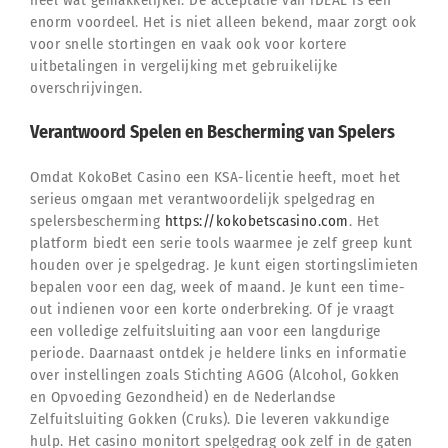
heel wat gemakkelijker. De acceptatie van iDEAL is een
enorm voordeel. Het is niet alleen bekend, maar zorgt ook
voor snelle stortingen en vaak ook voor kortere
uitbetalingen in vergelijking met gebruikelijke
overschrijvingen.
Verantwoord Spelen en Bescherming van Spelers
Omdat KokoBet Casino een KSA-licentie heeft, moet het
serieus omgaan met verantwoordelijk spelgedrag en
spelersbescherming
https://kokobetscasino.com
. Het
platform biedt een serie tools waarmee je zelf greep kunt
houden over je spelgedrag. Je kunt eigen stortingslimieten
bepalen voor een dag, week of maand. Je kunt een time-
out indienen voor een korte onderbreking. Of je vraagt
een volledige zelfuitsluiting aan voor een langdurige
periode. Daarnaast ontdek je heldere links en informatie
over instellingen zoals Stichting AGOG (Alcohol, Gokken
en Opvoeding Gezondheid) en de Nederlandse
Zelfuitsluiting Gokken (Cruks). Die leveren vakkundige
hulp. Het casino monitort spelgedrag ook zelf in de gaten