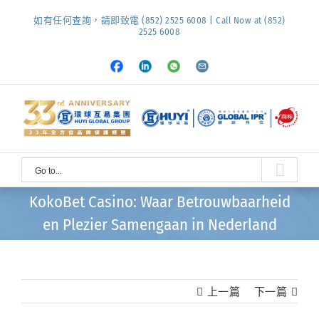
Skip
如有任何查詢，請即致電 (852) 2525 6008 | Call Now at (852)
to
2525 6008
content
Facebook
LinkedIn
Whatsapp
Email
Go to...
KokoBet Casino: Waar Betrouwbaarheid
en Plezier Samengaan in Nederland
上一篇
下一篇